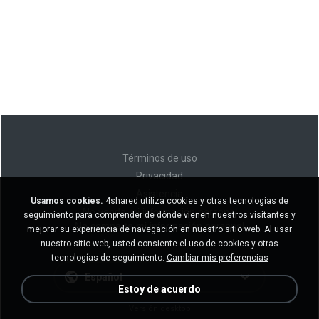
Términos de uso
Privacidad
Asistencia
Usamos cookies.
4shared utiliza cookies y otras tecnologías de
No venda mi información personal
seguimiento para comprender de dónde vienen nuestros visitantes y
No comparta mi información personal
mejorar su experiencia de navegación en nuestro sitio web. Al usar
nuestro sitio web, usted consiente el uso de cookies y otras
tecnologías de seguimiento.
Cambiar mis preferencias
Español
Estoy de acuerdo
Versión desktop