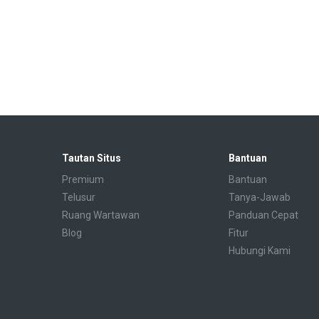
Tautan Situs
Bantuan
Premium
Bantuan
Telusur
Tanya-Jawab
Ruang Wartawan
Panduan Cepat
Blog
Fitur
Hubungi Kami