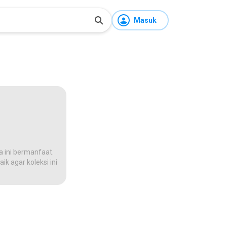
Masuk
a ini bermanfaat.
ik agar koleksi ini