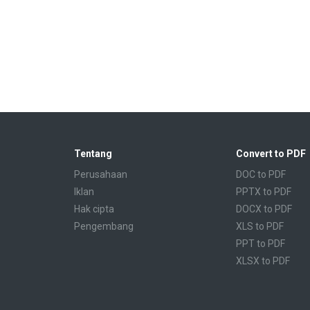
Tentang
Convert to PDF
Perusahaan
DOC to PDF
Iklan
PPTX to PDF
Hak cipta
DOCX to PDF
Pengembang
XLS to PDF
PPT to PDF
XLSX to PDF
CBR to PDF
TXT to PDF