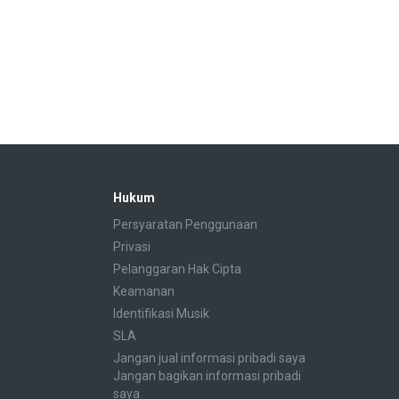
Hukum
Persyaratan Penggunaan
Privasi
Pelanggaran Hak Cipta
Keamanan
Identifikasi Musik
SLA
Jangan jual informasi pribadi saya
Jangan bagikan informasi pribadi
saya