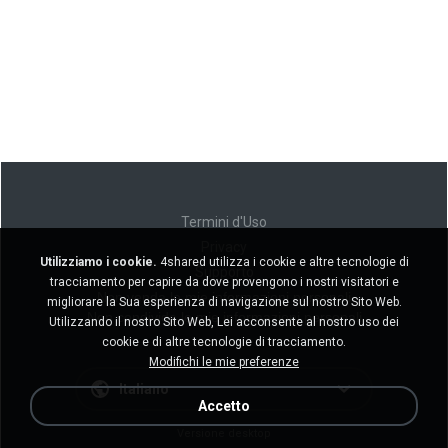
Termini d'Uso
Privacy
Utilizziamo i cookie.
4shared utilizza i cookie e altre tecnologie di
Supporto
tracciamento per capire da dove provengono i nostri visitatori e
Non venda le mie informazioni personali
migliorare la Sua esperienza di navigazione sul nostro Sito Web.
Non condivida le mie informazioni personali
Utilizzando il nostro Sito Web, Lei acconsente al nostro uso dei
cookie e di altre tecnologie di tracciamento.
Modifichi le mie preferenze
Italiano
Accetto
Versione desktop