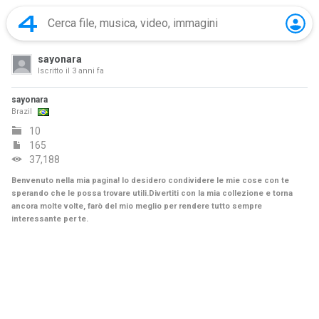
sayonara
Iscritto il
3 anni fa
sayonara
Brazil
10
165
37,188
Benvenuto nella mia pagina! Io desidero condividere le mie cose con te
sperando che le possa trovare utili.Divertiti con la mia collezione e torna
ancora molte volte, farò del mio meglio per rendere tutto sempre
interessante per te.