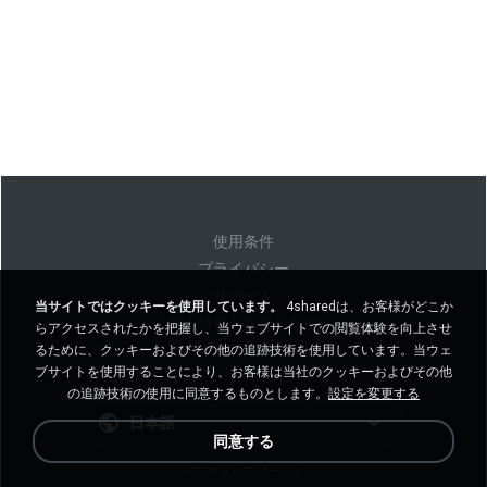
使用条件
プライバシー
サポート
当サイトではクッキーを使用しています。
4sharedは、お客様がどこか
個人情報を販売しない
らアクセスされたかを把握し、当ウェブサイトでの閲覧体験を向上させ
個人情報を共有しない
るために、クッキーおよびその他の追跡技術を使用しています。当ウェ
ブサイトを使用することにより、お客様は当社のクッキーおよびその他
の追跡技術の使用に同意するものとします。
設定を変更する
日本語
同意する
デスクトップバージョ