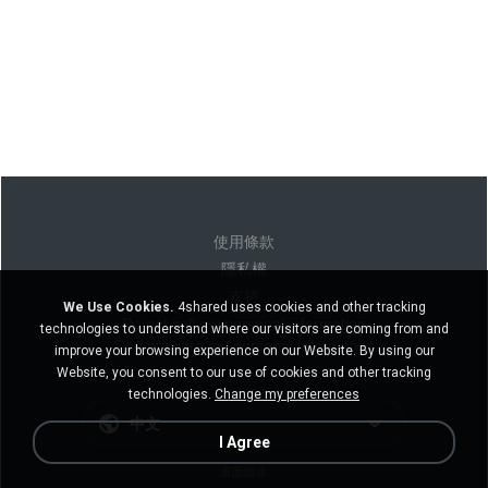
使用條款
隱私權
支持
We Use Cookies.
4shared uses cookies and other tracking
Do not sell my personal information
technologies to understand where our visitors are coming from and
Do not share my personal information
improve your browsing experience on our Website. By using our
Website, you consent to our use of cookies and other tracking
technologies.
Change my preferences
中文
I Agree
桌面版本