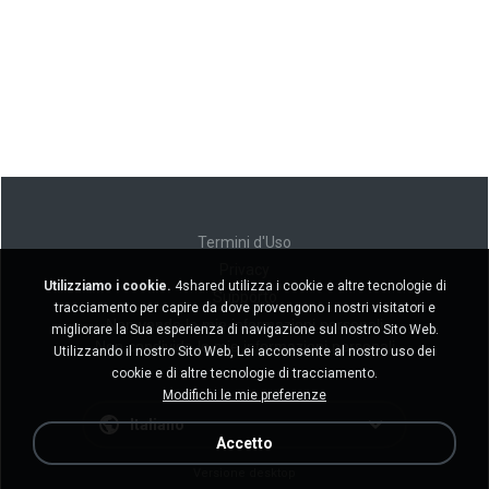
Termini d'Uso
Privacy
Utilizziamo i cookie.
4shared utilizza i cookie e altre tecnologie di
Supporto
tracciamento per capire da dove provengono i nostri visitatori e
Non venda le mie informazioni personali
migliorare la Sua esperienza di navigazione sul nostro Sito Web.
Non condivida le mie informazioni personali
Utilizzando il nostro Sito Web, Lei acconsente al nostro uso dei
cookie e di altre tecnologie di tracciamento.
Modifichi le mie preferenze
Italiano
Accetto
Versione desktop