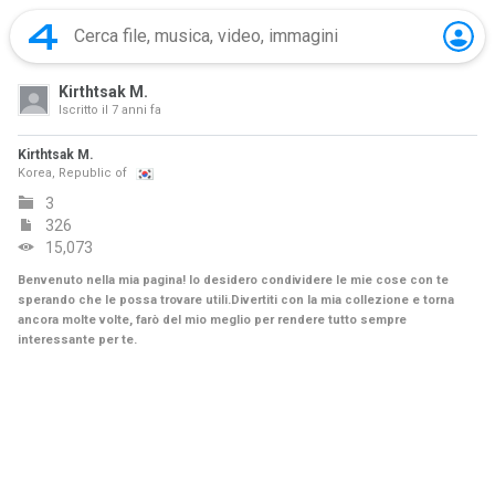
Kirthtsak M.
Iscritto il
7 anni fa
Kirthtsak M.
Korea, Republic of
3
326
15,073
Benvenuto nella mia pagina! Io desidero condividere le mie cose con te
sperando che le possa trovare utili.Divertiti con la mia collezione e torna
ancora molte volte, farò del mio meglio per rendere tutto sempre
interessante per te.