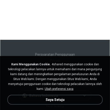
Persyaratan Penggunaan
Privasi
Kami Menggunakan Cookie.
4shared menggunakan cookie dan
Bantuan
teknologi pelacakan lainnya untuk memahami dari mana pengunjung
Jangan jual informasi pribadi saya
kami datang dan meningkatkan pengalaman penelusuran Anda di
Jangan bagikan informasi pribadi saya
Situs Web kami. Dengan menggunakan Situs Web kami, Anda
menyetujui penggunaan cookie dan teknologi pelacakan lainnya oleh
kami.
Ubah preferensi saya
Bahasa Indonesia
Saya Setuju
Versi desktop