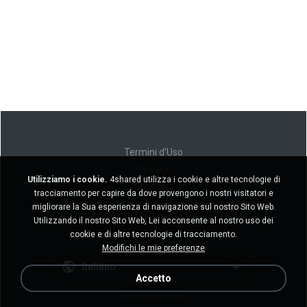
Termini d'Uso
Privacy
Utilizziamo i cookie.
4shared utilizza i cookie e altre tecnologie di
Supporto
tracciamento per capire da dove provengono i nostri visitatori e
Non venda le mie informazioni personali
migliorare la Sua esperienza di navigazione sul nostro Sito Web.
Non condivida le mie informazioni personali
Utilizzando il nostro Sito Web, Lei acconsente al nostro uso dei
cookie e di altre tecnologie di tracciamento.
Modifichi le mie preferenze
Italiano
Accetto
Versione desktop