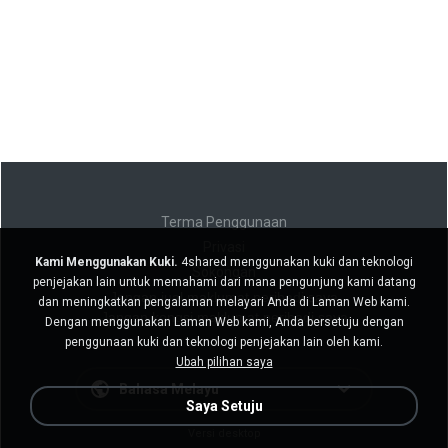
Terma Penggunaan
Privasi
Kami Menggunakan Kuki.
4shared menggunakan kuki dan teknologi
Sokongan
penjejakan lain untuk memahami dari mana pengunjung kami datang
Jangan jual maklumat peribadi saya
dan meningkatkan pengalaman melayari Anda di Laman Web kami.
Jangan kongsi maklumat peribadi saya
Dengan menggunakan Laman Web kami, Anda bersetuju dengan
penggunaan kuki dan teknologi penjejakan lain oleh kami.
Ubah pilihan saya
Bahasa Melayu
Saya Setuju
Versi desktop