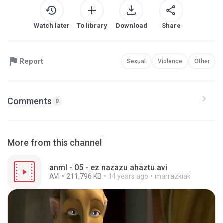
Watch later
To library
Download
Share
Report
Sexual
Violence
Other
Comments
0
More from this channel
anml - 05 - ez nazazu ahaztu.avi
AVI
211,796 KB
14 years ago
marrazkiak