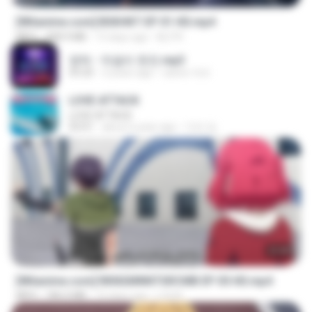
[Witanime.com] BSKHKT EP 01 HD.mp4
MP4
408.9 MB
13 days ago
BLITR
영탁 - 막걸리 한잔.mp3
03:20
3 years ago
castor-trot
LOVE ATTACK
LOVE ATTACK
03:01
about a year ago
지빈 임.
23:40
[Witanime.com] RKNGMNNTSRCMB EP 05 HD.mp4
MP4
186.0 MB
15 days ago
LOLKI