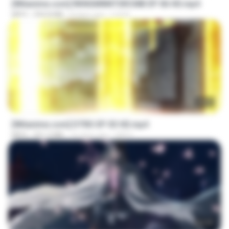
[Witanime.com] RKNGMNNTSRCMB EP 06 HD.mp4
MP4
294.8 MB
8 days ago
LOLKI
23:03
[Witanime.com] DTRD EP 03 HD.mp4
MP4
321.3 MB
16 days ago
DRTY
24:35