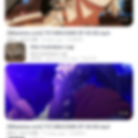
23:40
[Witanime.com] TSTJWGCDMS EP 05 HD.mp4
MP4
423.2 MB
8 days ago
DOMISR
Kita Usahakan Lagi
Kita Usahakan Lagi
03:54
about a year ago
Fazri M.
23:40
[Witanime.com] TSTJWGCDMS EP 04 HD.mp4
MP4
567.0 MB
15 days ago
DOMISR