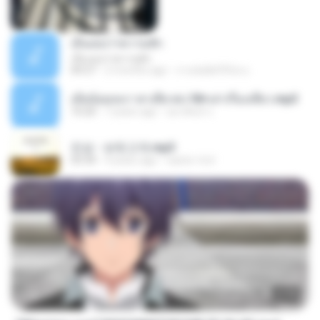
เอิ้นเธอว่าความฮัก
เอิ้นเธอว่าความฮัก
04:27
2 months ago
ถามพ่อ&#39;พ ม.
เมียน้อยเหงา พาเสียวค่ะ18+เล่าเรื่องเสียว.mp3
10:20
7 years ago
อมรพันธ์ จ.
진성 - 보릿고개.mp3
03:34
4 years ago
castor-trot
23:40