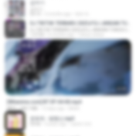
갑자기
갑자기
03:15
2 months ago
복희 박.
DJ TIKTOK TERBARU 2025🎵DJ JANGAN TUNGGU LAMA LAMA NANTI LAMA LAMA 🎵DJ SEDIA AKU SEBELUM HUJAN
DJ TIKTOK TERBARU 2025🎵DJ JANGAN TUNGGU LAMA LAMA NANTI LAMA LAMA 🎵DJ SEDIA AKU SEBELUM HUJAN
1:27:03
6 months ago
Yahya Lahiya
23:45
[Witanime.com] BT EP 04 HD.mp4
MP4
248.7 MB
13 days ago
BAXK
문희옥 - 평행선.mp3
03:06
4 years ago
castor-trot