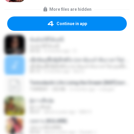
More files are hidden
Continue in app
ฉันมันก็ดีได้แค่นี้
ฉันมันก็ดีได้แค่นี้
04:32
9 months ago
D
ເຊົາຮ້ອງເຖົ້າຊິເອົາທໍ່ໃດ (เซาฮ้องเถ้าสิเอาเท่าใด) ບຸນເກີດ ຫນູຫ່ວງ ft. ໂສພາ ຈຸນທະລາ
ເຊົາຮ້ອງເຖົ້າຊິເອົາທໍ່ໃດ (เซาฮ้องเถ้าสิเอาเท่าใด) ບຸນເກີດ ຫນູຫ່ວງ ft. ໂສພາ ຈຸນທະລາ
05:13
2 months ago
But G.
Tomodachi Life Living the Dream [NSP].torrent
TORRENT
252 KB
2 months ago
margob
ผู้บ่าวเสื้อปุ๋ย
ผู้บ่าวเสื้อปุ๋ย
04:31
about a year ago
Mith 9.
กุหลาบ (KULARB)
กุหลาบ (KULARB)
03:55
about a year ago
Suwan J.