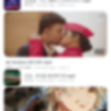
임영웅 - 어느 60대 노부부이야기.mp3
04:52
4 years ago
castor-trot
27:46
Air Hostess S01 E01.mp4
MP4
174.4 MB
3 months ago
민호 이.
진성 - 천년을 빌려준다면.mp3
03:32
4 years ago
castor-trot