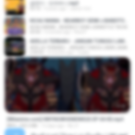
금잔디 - 오라버니.mp3
03:10
4 years ago
castor-trot
KICAU MANIA - NDARBOY GENK x BANDITOZ YAOW 86 (OFFICIAL LYRIC VIDEO) GAS POL NDANGAK
KICAU MANIA - NDARBOY GENK x BANDITOZ YAOW 86 (OFFICIAL LYRIC VIDEO) GAS POL NDANGAK
03:50
3 months ago
Rina P.
ADELLA TERBARU - JANGAN TUNGGU LAMA LAMA - GELAS RETAK - OM ADELLA FULL ALBUM TERBARU 2026
ADELLA TERBARU - JANGAN TUNGGU LAMA LAMA - GELAS RETAK - OM ADELLA FULL ALBUM TERBARU 2026
2:44:42
4 months ago
Cuplis
23:42
[Witanime.com] HMYNGWHSNIDMS2S EP 04 HD.mp4
MP4
235.5 MB
13 days ago
KILJY