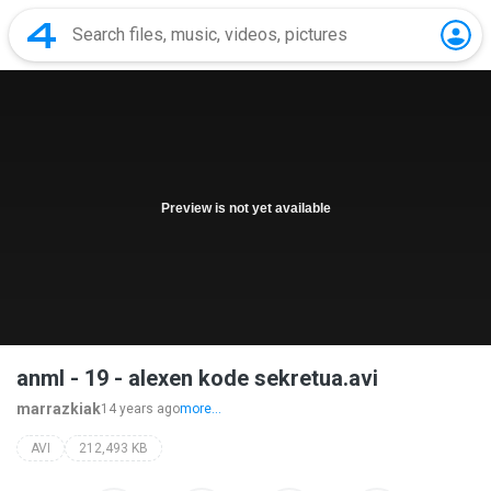
Preview is not yet available
anml - 19 - alexen kode sekretua.avi
marrazkiak
14 years ago
more...
AVI
212,493 KB