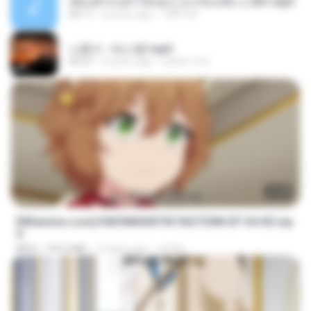
เพื่อนพี่ ช่วยทำให้เสด ( เล่าเรื่องเสียว ) 201.mp3
05:11
6 years ago
TNP2 M.
나훈아 - 테스형!.mp3
04:37
4 years ago
castor-trot
23:40
[Witanime.com] KWONMSNITIK1NGTDNN EP 04 HD.mp
4
MP4
192.0 MB
14 days ago
JUVIA