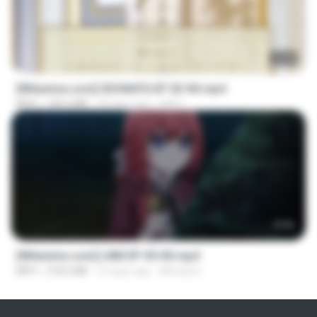
23:40
[Witanime.com] SDONATA EP 03 HD.mp4
MP4
140.6 MB
18 days ago
GRET
23:50
[Witanime.com] LNM EP 05 HD.mp4
MP4
218.6 MB
16 days ago
MUrabito