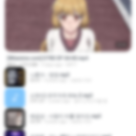
23:03
[Witanime.com] DTRD EP 04 HD.mp4
MP4
279.0 MB
9 days ago
DRTY
나훈아 - 영영.mp3
03:41
4 years ago
castor-trot
신유리) 유두자위 A to Z.mp3
2:41:23
2 years ago
좀비고4인커플 좀.
배금성 - 사랑이 비를 맞아요.mp3
03:39
4 years ago
castor-trot