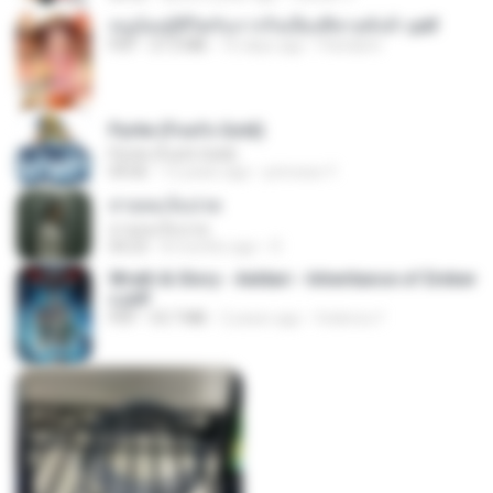
หนูน้อยสู้ชีวิตกับภารกิจเลี้ยงพี่ชายทั้งห้า.pdf
PDF
27.2 MB
16 days ago
Pandarin
Pyrite (Fool's Gold)
Pyrite (Fool's Gold)
04:06
12 years ago
princess Y.
สายลมเจ็บปวด
สายลมเจ็บปวด
04:23
8 months ago
D
Wrath & Glory - Aeldari - Inheritance of Ember
s.pdf
PDF
53.7 MB
2 years ago
federico f