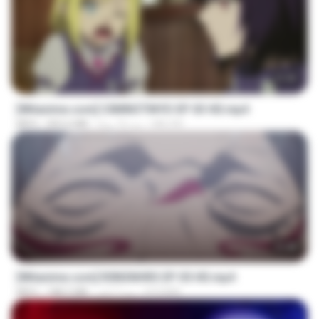
23:40
[Witanime.com] CIIMNOTINYD EP 03 HD.mp4
MILOKI
منذ 16 يومًا
302.6 MB
MP4
23:40
[Witanime.com] R0NSNHRS EP 05 HD.mp4
RYUMIN
منذ 7 أيام
188.5 MB
MP4