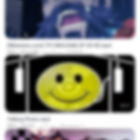
23:40
[Witanime.com] TSTJWGCDMS EP 03 HD.mp4
DOMISR
منذ 22 يومًا
453.6 MB
MP4
00:21
Talking Photo.mp4
Alexandre V.
منذ عامين
546 KB
MP4