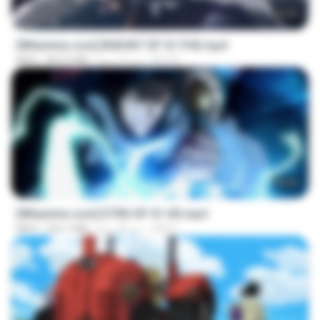
24:35
[Witanime.com] BSKHKT EP 01 FHD.mp4
BLITR
منذ 13 يومًا
853.0 MB
MP4
23:04
[Witanime.com] DTRD EP 01 HD.mp4
DRTY
منذ 30 يومًا
262.7 MB
MP4