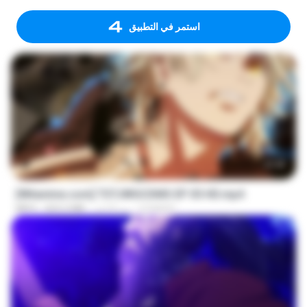
استمر في التطبيق
23:40
[Witanime.com] TSTJWGCDMS EP 05 HD.mp4
DOMISR
منذ 8 أيام
423.2 MB
MP4