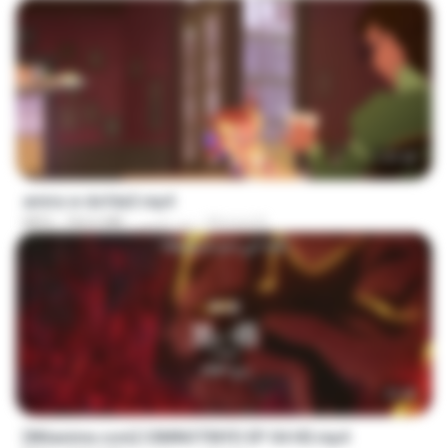
1:37:25
amira w dofda3.mp4
Ahmed A.
منذ عامين
764.6 MB
MP4
23:40
[Witanime.com] CIIMNOTINYD EP 04 HD.mp4