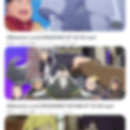
23:40
[Witanime.com] R0NSNHRS EP 04 HD.mp4
RYUMIN
منذ 14 يومًا
184.4 MB
MP4
23:40
[Witanime.com] RKNGMNNTSRCMB EP 04 HD.mp4
LOLKI
منذ 22 يومًا
218.7 MB
MP4