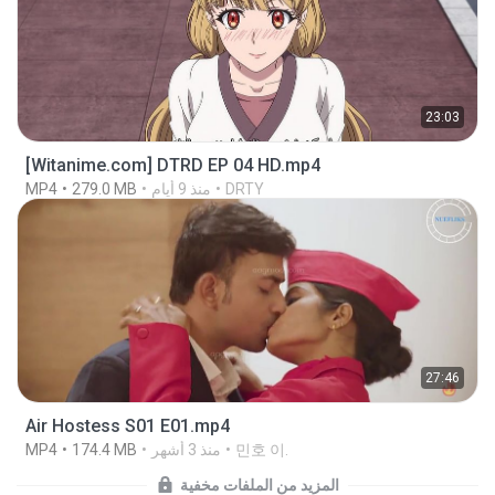
23:03
[Witanime.com] DTRD EP 04 HD.mp4
DRTY
منذ 9 أيام
279.0 MB
MP4
27:46
Air Hostess S01 E01.mp4
민호 이.
منذ 3 أشهر
174.4 MB
MP4
المزيد من الملفات مخفية