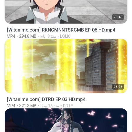
23:40
[Witanime.com] RKNGMNNTSRCMB EP 06 HD.mp4
LOLKI
منذ 8 أيام
294.8 MB
MP4
23:03
[Witanime.com] DTRD EP 03 HD.mp4
DRTY
منذ 16 يومًا
321.3 MB
MP4