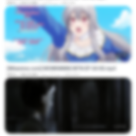
MILOKI
منذ 9 أيام
240.5 MB
MP4
25:10
[Witanime.com] MSWKMMNCWTN EP 04 HD.mp4
SEIJOS
منذ 17 يومًا
186.8 MB
MP4
1:17:11