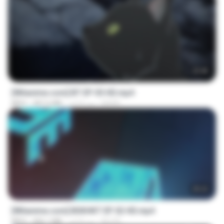
23:45
[Witanime.com] BT EP 05 HD.mp4
BAXK
منذ 6 أيام
287.6 MB
MP4
25:22
[Witanime.com] BSKHKT EP 02 HD.mp4
BLITR
منذ 6 أيام
406.1 MB
MP4