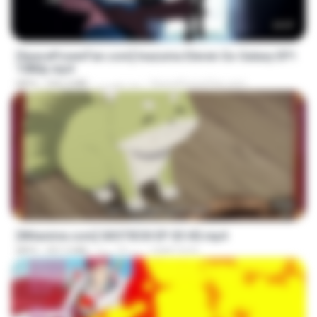
23:57
[SpacePowerFan.com] Inazuma Eleven Go Galaxy EP1
1080p.mp4
SpacePowerFan.com
منذ شهرين
526.4 MB
MP4
23:50
[Witanime.com] GKSTIEOII EP 03 HD.mp4
GAIKTSOS
منذ 18 يومًا
321.5 MB
MP4