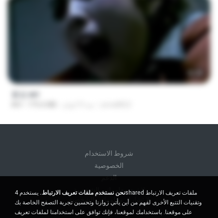
56:48
꽃섬.avi
yena8822
منذ 9 أعوام
775.6 MB
AVI
شروط الاستخدام
الخصوصية
الدعم
لا تبيع معلوماتي الشخصية
نحن نستخدم ملفات تعريف الارتباط.
يستخدم 4shared ملفات تعريف الارتباط
لا تشارك معلوماتي الشخصية
وتقنيات التتبع الأخرى لفهم من أين يأتي زوارنا وتحسين تجربة التصفح الخاصة بك
على موقعنا. باستخدامك لموقعنا، فإنك توافق على استخدامنا لملفات تعريف