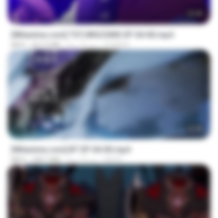
23:40
[Witanime.com] TSTJWGCDMS EP 04 HD.mp4
DOMISR
منذ 15 يومًا
567.0 MB
MP4
23:45
[Witanime.com] BT EP 04 HD.mp4
BAXK
منذ 13 يومًا
248.7 MB
MP4