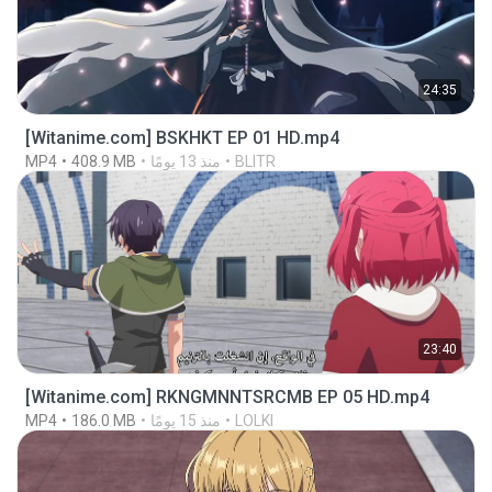
24:35
[Witanime.com] BSKHKT EP 01 HD.mp4
BLITR
منذ 13 يومًا
408.9 MB
MP4
23:40
[Witanime.com] RKNGMNNTSRCMB EP 05 HD.mp4
LOLKI
منذ 15 يومًا
186.0 MB
MP4