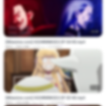
23:40
[Witanime.com] OGSWMNKSD2 EP 04 HD.mp4
OTOMER
منذ 9 أيام
228.5 MB
MP4
23:40
[Witanime.com] OGSWMNKSD2 EP 03 HD.mp4
OTOMER
منذ 16 يومًا
190.4 MB
MP4