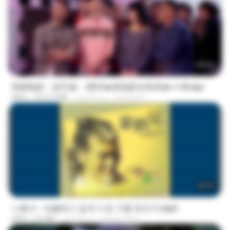
1:40:52
韩国电影：惩罚者，2013★新电影全高清★✔✔8.mp4
ayman A.
منذ 9 أعوام
1012.9 MB
MP4
05:29
나훈아 - 세월베고 길게 누운 구름 한조각.mp4
castor-trot
منذ 3 أعوام
6.0 MB
MP4