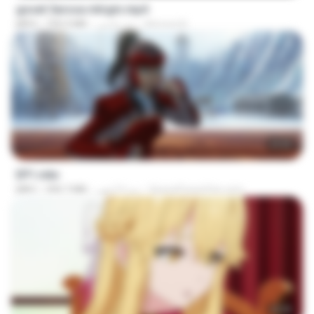
goset 3arosa mtrgm.mp4
Ahmed A.
منذ عامين
739.3 MB
MP4
23:55
EP1.mkv
SpacePowerFan.com
منذ 4 أشهر
390.7 MB
MKV
23:39