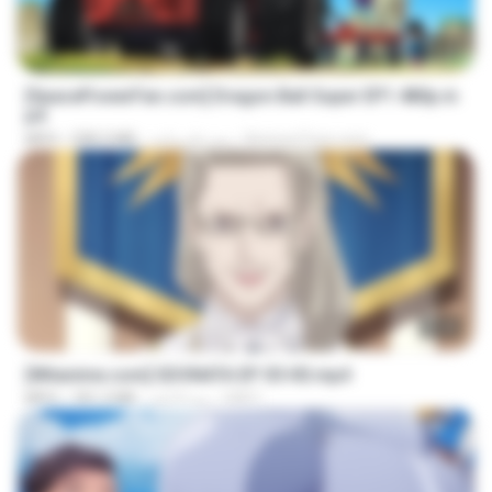
23:24
[SpacePowerFan.com] Dragon Ball Super EP1 480p.m
p4
AnimezToon.com
منذ عام واحد
208.3 MB
MP4
23:40
[Witanime.com] SDONATA EP 05 HD.mp4
GRET
منذ 4 أيام
181.2 MB
MP4