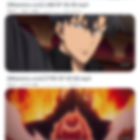
[Witanime.com] LNM EP 06 HD.mp4
MUrabito
منذ 9 أيام
180.1 MB
MP4
23:03
[Witanime.com] DTRD EP 05 HD.mp4
DRTY
منذ يوم واحد
219.5 MB
MP4
23:40