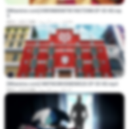
[Witanime.com] KWONMSNITIK1NGTDNN EP 03 HD.mp
4
JUVIA
منذ 21 يومًا
225.7 MB
MP4
23:42
[Witanime.com] HMYNGWHSNIDMS2S EP 03 HD.mp4
KILJY
منذ 20 يومًا
210.4 MB
MP4