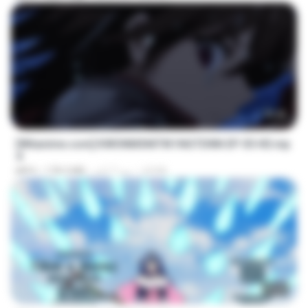
23:40
[Witanime.com] KWONMSNITIK1NGTDNN EP 05 HD.mp
4
JUVIA
منذ 7 أيام
178.3 MB
MP4
23:50