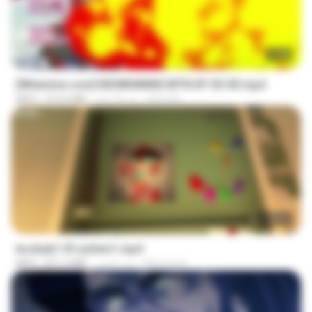
23:40
[Witanime.com] MSWKMMNCWTN EP 05 HD.mp4
SEIJOS
منذ 10 أيام
213.6 MB
MP4
1:37:31
bosbab1 tfl za3em1.mp4
Ahmed A.
منذ عامين
871.3 MB
MP4