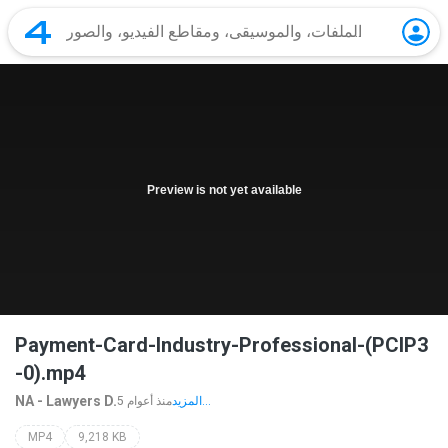
Preview is not yet available
Payment-Card-Industry-Professional-(PCIP3
-0).mp4
NA - Lawyers D.
المزيد...
5 منذ أعوام
MP4
9,218 KB