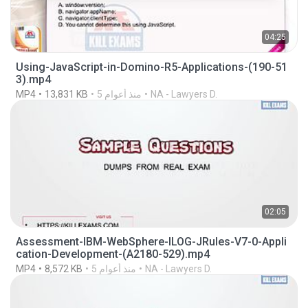
04:25
Using-JavaScript-in-Domino-R5-Applications-(190-51
3).mp4
NA - Lawyers D.
5 منذ أعوام
13,831 KB
MP4
02:05
Assessment-IBM-WebSphere-ILOG-JRules-V7-0-Appli
cation-Development-(A2180-529).mp4
NA - Lawyers D.
5 منذ أعوام
8,572 KB
MP4