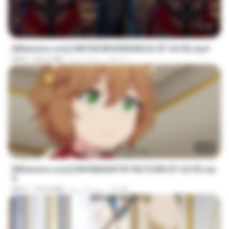
23:42
[Witanime.com] HMYNGWHSNIDMS2S EP 04 HD.mp4
KILJY
منذ 13 يومًا
235.5 MB
MP4
23:40
[Witanime.com] KWONMSNITIK1NGTDNN EP 04 HD.mp
4
JUVIA
منذ 14 يومًا
192.0 MB
MP4