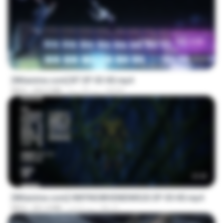
23:45
[Witanime.com] BT EP 03 HD.mp4
BAXK
منذ 20 يومًا
250.0 MB
MP4
23:42
[Witanime.com] HMYNGWHSNIDMS2S EP 05 HD.mp4
KILJY
منذ 6 أيام
251.4 MB
MP4