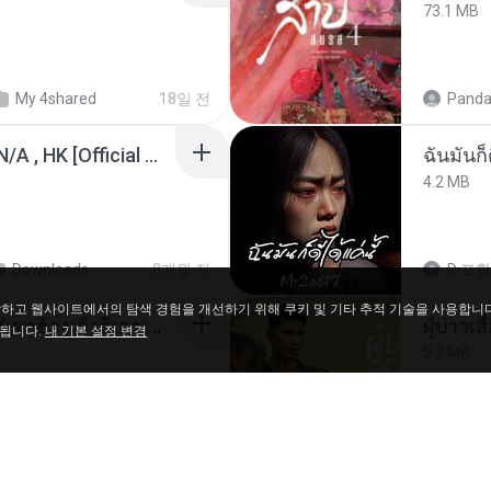
73.1 MB
My 4shared
18일 전
Panda
KRK - เธอทิ้งฉันไว้ Ft.N/A , HK [Official MV]
ฉันมันก็ด
4.2 MB
Downloads
8개월 전
D
포함
파악하고 웹사이트에서의 탐색 경험을 개선하기 위해 쿠키 및 기타 추적 기술을 사용합니
ເຊົາຮ້ອງເຖົ້າຊິເອົາທໍ່ໃດ (เซาฮ้องเถ้าสิเอาเท่าใด) ບຸນເກີດ ຫນູຫ່ວງ ft. ໂສພາ ຈຸນທະລາ
ผู้บ่าวเสื
 됩니다.
내 기본 설정 변경
5.2 MB
My 4shared
2개월 전
Mith 9