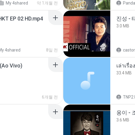
My 4shared
약 1개월 전
Panda
HKT EP 02 HD.mp4
진성 -
3.0 MB
My 4shared
8일 전
castor
(Ao Vivo)
เล่าเรื
33.4 MB
6개월 전
TNP2 
옹이 - 
3.6 MB