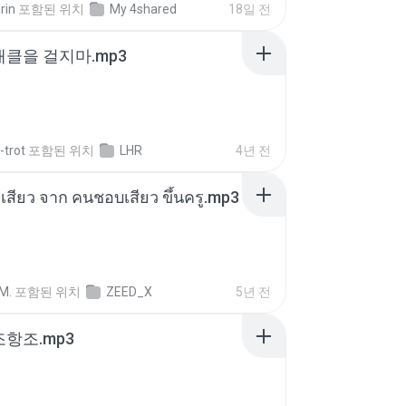
rin
포함된 위치
My 4shared
18일 전
 태클을 걸지마.mp3
-trot
포함된 위치
LHR
4년 전
่องเสียว จาก คนชอบเสียว ขึ้นครู.mp3
M.
포함된 위치
ZEED_X
5년 전
조항조.mp3