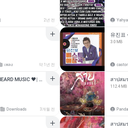
이
2년 전
Yahya
유진표 
3.0 MB
เพลง
약 1년 전
castor
ไม่มีใครรู้ตัวเรา– UNHEARD MUSIC 🖤| Official Lyric Video | เพลงสู้ชีวิต
สาปสมร
112.4 MB
Downloads
3개월 전
Panda
สาปสมร