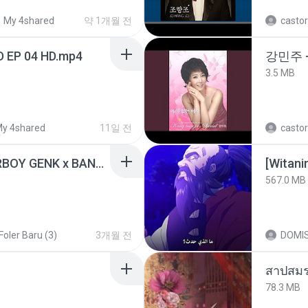
My 4shared
약 1개월 전
castor
D EP 04 HD.mp4
강민주 
3.5 MB
y 4shared
11일 전
castor
KICAU MANIA - NDARBOY GENK x BANDITOZ YAOW 86 (OFFICIAL LYRIC VIDEO) GAS POL NDANGAK
567.0 MB
Foler Baru (3)
3개월 전
DOMI
สาปสมร
78.3 MB