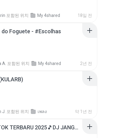
rin
포함된 위치
My 4shared
18일 전
 do Foguete - #Escolhas
 A.
포함된 위치
My 4shared
2년 전
 (KULARB)
 J.
포함된 위치
เพลง
약 1년 전
DJ TIKTOK TERBARU 2025🎵DJ JANGAN TUNGGU LAMA LAMA NANTI LAMA LAMA 🎵DJ SEDIA AKU SEBELUM HUJAN