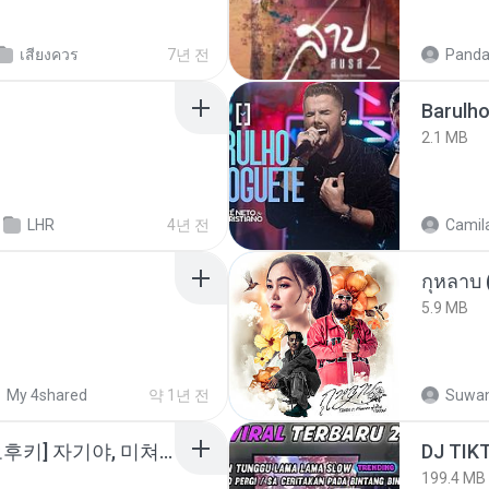
เสียงควร
7년 전
Panda
Barulho
2.1 MB
LHR
4년 전
Camila
กุหลาบ
5.9 MB
My 4shared
약 1년 전
Suwan
소이 - [펨돔,오컨,시오후키] 자기야, 미쳐볼래 #남성향 #ASMR #펨돔 #여공남수 #19금.mp3
199.4 MB