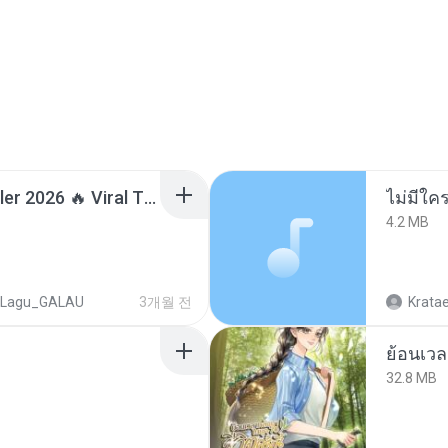
Lagu Santai Terpopuler 2026 🔥 Viral TikTok — Lagu Pop Indonesia Terbaru & Paling Hits 2026
ไม่มีใค
4.2 MB
Lagu_GALAU
3개월 전
Krata
32.8 MB