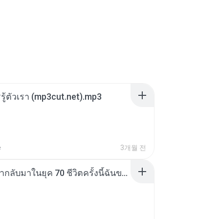
รรู้ตัวเรา (mp3cut.net).mp3
e
3개월 전
ย้อนเวลากลับมาในยุค 70 ชีวิตครั้งนี้ฉันขอเลือกเอง จบ.pdf