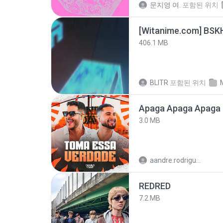
문지영 여.
포함된 위치
[Witanime.com] BSK
406.1 MB
BLITR
포함된 위치
Apaga Apaga Apaga 
3.0 MB
aandre.rodrigues
REDRED
7.2 MB