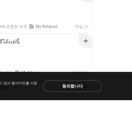
rin
포함된 위치
My 4shared
18일 전
ีได้แค่นี้
된 위치
My Music
9개월 전
다. 당사 웹사이트를 사용
동의합니다
้อปุ๋ย
.
포함된 위치
Liked tracks
약 1년 전