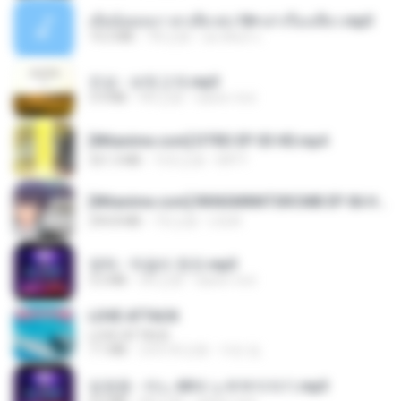
เมียน้อยเหงา พาเสียวค่ะ18+เล่าเรื่องเสียว.mp3
14.2 MB
7年之前
อมรพันธ์ จ.
진성 - 보릿고개.mp3
3.4 MB
4年之前
castor-trot
[Witanime.com] DTRD EP 03 HD.mp4
321.3 MB
15天之前
DRTY
[Witanime.com] RKNGMNNTSRCMB EP 06 HD.mp4
294.8 MB
7天之前
LOLKI
영탁 - 막걸리 한잔.mp3
3.2 MB
3年之前
castor-trot
LOVE ATTACK
LOVE ATTACK
7.1 MB
大约1年之前
지빈 임.
임영웅 - 어느 60대 노부부이야기.mp3