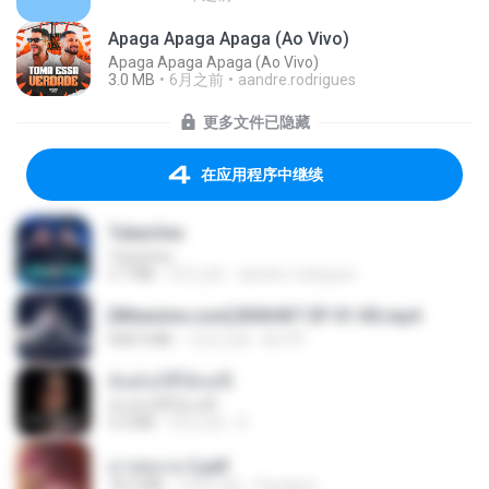
Apaga Apaga Apaga (Ao Vivo)
Apaga Apaga Apaga (Ao Vivo)
3.0 MB
6月之前
aandre.rodrigues
更多文件已隐藏
在应用程序中继续
Tubarões
Tubarões
2.7 MB
6月之前
aandre.rodrigues
[Witanime.com] BSKHKT EP 01 HD.mp4
408.9 MB
12天之前
BLITR
ฉันมันก็ดีได้แค่นี้
ฉันมันก็ดีได้แค่นี้
4.2 MB
9月之前
D
สาปสมรส 2.pdf
78.3 MB
16天之前
Pandarin