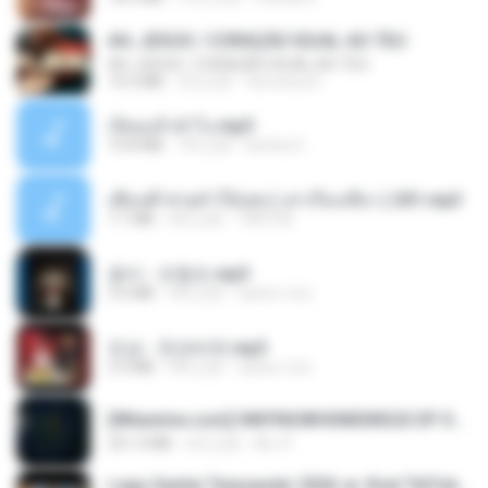
AH, JESUS / CORAÇÃO IGUAL AO TEU
AH, JESUS / CORAÇÃO IGUAL AO TEU
14.3 MB
2月之前
Veronica D.
เงี่ยนแล้วทำไง.mp3
10.8 MB
7年之前
lambcr2 ..
เพื่อนพี่ ช่วยทำให้เสด ( เล่าเรื่องเสียว ) 201.mp3
7.1 MB
6年之前
TNP2 M.
옹이 - 조항조.mp3
3.6 MB
4年之前
castor-trot
진성 - 천년바위.mp3
2.5 MB
4年之前
castor-trot
[Witanime.com] HMYNGWHSNIDMS2S EP 05 HD.mp4
251.4 MB
6天之前
KILJY
Lagu Santai Terpopuler 2026 🔥 Viral TikTok — Lagu Pop Indonesia Terbaru & Paling Hits 2026