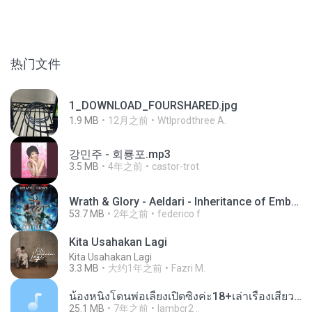
热门文件
1_DOWNLOAD_FOURSHARED.jpg
1.9 MB
12月之前
Wtlprodthree A.
강민주 - 회룡포.mp3
3.5 MB
4年之前
castor-trot
Wrath & Glory - Aeldari - Inheritance of Embers.pdf
53.7 MB
2年之前
federico f
Kita Usahakan Lagi
Kita Usahakan Lagi
3.3 MB
大约1年之前
Fazri M.
น้องหนิงโดนพ่อเลี้ยงเปิดซิงค่ะ18+เล่าเรื่องเสียว.mp3
25.1 MB
7年之前
lambcr2 ..