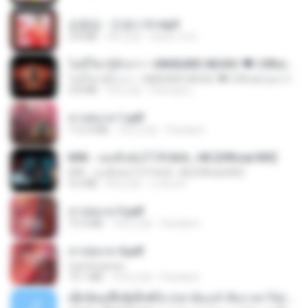
김용임 - 인생시계.mp3
2.8 MB
3年之前
castor-trot
ไม่มีใครรู้ตัวเรา– UNHEARD MUSIC 🖤| Official Lyric Video | เพลงสู้ชีวิต
ไม่มีใครรู้ตัวเรา– UNHEARD MUSIC 🖤| Official Lyric Video | เพลงสู้ชีวิต
4.8 MB
3月之前
Peeraya L.
สาปสมรส 1.pdf
112.4 MB
16天之前
Pandarin
KRK - เธอทิ้งฉันไว้ Ft.N/A , HK [Official MV]
KRK - เธอทิ้งฉันไว้ Ft.N/A , HK [Official MV]
4.6 MB
8月之前
นวมินทร์
สาปสมรส 3.pdf
73.4 MB
16天之前
Pandarin
สาปสมรส 4.pdf
CamScanner
73.1 MB
16天之前
Pandarin
ເຊົາຮ້ອງເຖົ້າຊິເອົາທໍ່ໃດ (เซาฮ้องเถ้าสิเอาเท่าใด) ບຸນເກີດ ຫນູຫ່ວງ ft. ໂສພາ ຈຸນທະລາ