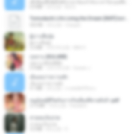
ເຊົາຮ້ອງເຖົ້າຊິເອົາທໍ່ໃດ (เซาฮ้องเถ้าสิเอาเท่าใด) ບຸນເກີດ ຫນູຫ່ວງ ft. ໂສພາ ຈຸນທະລາ
6.0 MB
2月之前
But G.
Tomodachi Life Living the Dream [NSP].torrent
252 KB
2月之前
margob
ผู้บ่าวเสื้อปุ๋ย
ผู้บ่าวเสื้อปุ๋ย
5.2 MB
大约1年之前
Mith 9.
กุหลาบ (KULARB)
กุหลาบ (KULARB)
5.9 MB
大约1年之前
Suwan J.
เอิ้นเธอว่าความฮัก
เอิ้นเธอว่าความฮัก
4.1 MB
2月之前
ถามพ่อ&#39;พ ม.
หนูน้อยสู้ชีวิตกับภารกิจเลี้ยงพี่ชายทั้งห้า.pdf
27.2 MB
16天之前
Pandarin
สายลมเจ็บปวด
สายลมเจ็บปวด
4.0 MB
8月之前
D