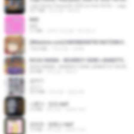
Lagu Santai Terpopuler 2026 🔥 Viral TikTok — Lagu Pop Indonesia Terbaru & Paling Hits 2026
65.1 MB
3月之前
Azis N.
BAD
BAD
3.7 MB
大约1个月之前
문지영 여.
[Witanime.com] KWONMSNITIK1NGTDNN EP 04 HD.mp4
192.0 MB
13天之前
JUVIA
KICAU MANIA - NDARBOY GENK x BANDITOZ YAOW 86 (OFFICIAL LYRIC VIDEO) GAS POL NDANGAK
KICAU MANIA - NDARBOY GENK x BANDITOZ YAOW 86 (OFFICIAL LYRIC VIDEO) GAS POL NDANGAK
8.9 MB
3月之前
Rina P.
갑자기
갑자기
23.9 MB
2月之前
금금선화
나훈아 - 영영.mp3
3.5 MB
4年之前
castor-trot
문희옥 - 평행선.mp3
2.9 MB
4年之前
castor-trot