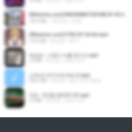
4.6 MB
4年之前
castor-trot
[Witanime.com] RKNGMNNTSRCMB EP 05 HD.mp4
186.0 MB
14天之前
LOLKI
[Witanime.com] DTRD EP 04 HD.mp4
279.0 MB
8天之前
DRTY
배금성 - 사랑이 비를 맞아요.mp3
3.5 MB
4年之前
castor-trot
신유리) 유두자위 A to Z.mp3
256.6 MB
2年之前
좀비고4인커플 좀.
진성 - 천년을 빌려준다면.mp3
3.4 MB
4年之前
castor-trot