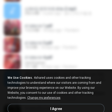
신유리) 유두자위 A to Z.mp3
256.6 MB
2 years ago
좀비고4인커플 좀.
สาปสมรส 1.pdf
112.4 MB
18 days ago
Pandarin
สาปสมรส 3.pdf
73.4 MB
18 days ago
Pandarin
สาปสมรส 4.pdf
CamScanner
73.1 MB
18 days ago
Pandarin
ເຊົາຮ້ອງເຖົ້າຊິເອົາທໍ່ໃດ (เซาฮ้องเถ้าสิเอาเท่าใด) ບຸນເກີດ ຫນູຫ່ວງ ft. ໂສພາ ຈຸນທະລາ
We Use Cookies.
4shared uses cookies and other tracking
ເຊົາຮ້ອງເຖົ້າຊິເອົາທໍ່ໃດ (เซาฮ้องเถ้าสิเอาเท่าใด) ບຸນເກີດ ຫນູຫ່ວງ ft. ໂສພາ ຈຸນທະລາ
technologies to understand where our visitors are coming from and
6.0 MB
2 months ago
But G.
improve your browsing experience on our Website. By using our
Website, you consent to our use of cookies and other tracking
Tomodachi Life Living the Dream [NSP].torrent
technologies.
Change my preferences
252 KB
2 months ago
margob
สายลมเจ็บปวด
I Agree