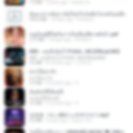
7.0 MB
2 years ago
leandro A.
ย้อนเวลากลับมาเกิดใหม่ในวันสิ้นโลกพร้อมมิติส่วนตัว 1-443 [จบ] - 揍趴长颈鹿.pdf
499.6 MB
18 days ago
Pandarin
หนูน้อยสู้ชีวิตกับภารกิจเลี้ยงพี่ชายทั้งห้า.pdf
27.2 MB
18 days ago
Pandarin
KRK - เธอทิ้งฉันไว้ Ft.N/A , HK [Official MV]
KRK - เธอทิ้งฉันไว้ Ft.N/A , HK [Official MV]
4.6 MB
8 months ago
นวมินทร์
ฝากให้เขารัก
ฝากให้เขารัก
3.9 MB
8 months ago
D
ฉันมันก็ดีได้แค่นี้
ฉันมันก็ดีได้แค่นี้
4.2 MB
9 months ago
D
임영웅 - 어느 60대 노부부이야기.mp3
4.6 MB
4 years ago
castor-trot
ไม่มีใครรู้ตัวเรา– UNHEARD MUSIC 🖤| Official Lyric Video | เพลงสู้ชีวิต