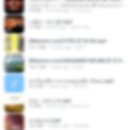
ไม่มีใครรู้ตัวเรา– UNHEARD MUSIC 🖤| Official Lyric Video | เพลงสู้ชีวิต
4.8 MB
3 months ago
Peeraya L.
나훈아 - 테스형!.mp3
4.4 MB
4 years ago
castor-trot
[Witanime.com] DTRD EP 03 HD.mp4
321.3 MB
18 days ago
DRTY
[Witanime.com] RKNGMNNTSRCMB EP 07 HD.mp4
183.7 MB
3 days ago
LOLKI
เล่าเรื่องเสียว จาก คนชอบเสียว ขึ้นครู.mp3
33.4 MB
5 years ago
TNP2 M.
진성 - 보릿고개.mp3
3.4 MB
4 years ago
castor-trot
สาปสมรส 2.pdf
78.3 MB
18 days ago
Pandarin