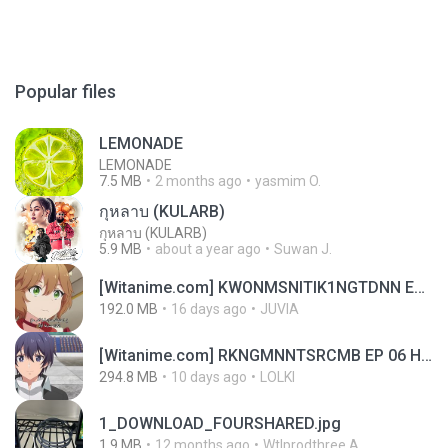
Popular files
LEMONADE
LEMONADE
7.5 MB
2 months ago
yasmim O.
กุหลาบ (KULARB)
กุหลาบ (KULARB)
5.9 MB
about a year ago
Suwan J.
[Witanime.com] KWONMSNITIK1NGTDNN EP 04 HD.mp4
192.0 MB
16 days ago
JUVIA
[Witanime.com] RKNGMNNTSRCMB EP 06 HD.mp4
294.8 MB
10 days ago
LOLKI
1_DOWNLOAD_FOURSHARED.jpg
1.9 MB
12 months ago
Wtlprodthree A.