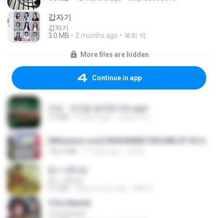
갑자기
갑자기
3.0 MB
2 months ago
복희 박.
More files are hidden
Continue in app
진성 - 천년을 빌려준다면.mp3
3.4 MB
4 years ago
castor-trot
[Witanime.com] RKNGMNNTSRCMB EP 05 HD.mp4
186.0 MB
17 days ago
LOLKI
ผู้บ่าวเสื้อปุ๋ย
ผู้บ่าวเสื้อปุ๋ย
5.2 MB
about a year ago
Mith 9.
5 Da Manhã
5 Da Manhã