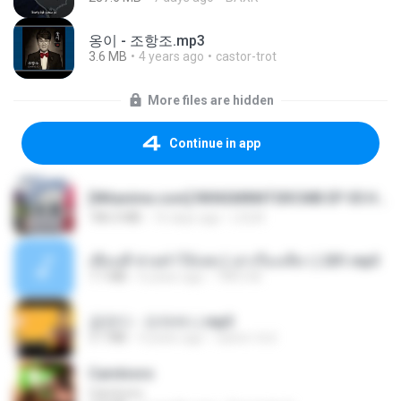
옹이 - 조항조.mp3
3.6 MB
4 years ago
castor-trot
More files are hidden
Continue in app
[Witanime.com] RKNGMNNTSRCMB EP 05 HD.mp4
186.0 MB
16 days ago
LOLKI
เพื่อนพี่ ช่วยทำให้เสด ( เล่าเรื่องเสียว ) 201.mp3
7.1 MB
6 years ago
TNP2 M.
금잔디 - 오라버니.mp3
3.1 MB
4 years ago
castor-trot
Carnívoro
Carnívoro