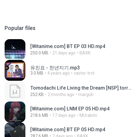
Popular files
[Witanime.com] BT EP 03 HD.mp4
250.0 MB
21 days ago
BAXK
유진표 - 천년지기.mp3
3.0 MB
4 years ago
castor-trot
Tomodachi Life Living the Dream [NSP].torrent
252 KB
2 months ago
margob
[Witanime.com] LNM EP 05 HD.mp4
218.6 MB
17 days ago
MUrabito
[Witanime.com] BT EP 05 HD.mp4
287.6 MB
7 days ago
BAXK