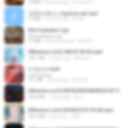
2.8 MB
6 months ago
Fernando O.
ไม่มีใครรู้ตัวเรา (mp3cut.net).mp3
4.2 MB
3 months ago
Kratae
Kita Usahakan Lagi
Kita Usahakan Lagi
3.3 MB
about a year ago
Fazri M.
[Witanime.com] LNM EP 06 HD.mp4
180.1 MB
10 days ago
MUrabito
สาปสมรส 4.pdf
CamScanner
73.1 MB
18 days ago
Pandarin
[Witanime.com] HMYNGWHSNIDMS2S EP 04 HD.mp4
235.5 MB
15 days ago
KILJY
[Witanime.com] SDONATA EP 05 HD.mp4
181.2 MB
5 days ago
GRET