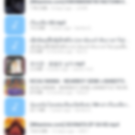
[Witanime.com] KWONMSNITIK1NGTDNN EP 05 HD.mp4
178.3 MB
8 days ago
JUVIA
เรื่องเสียว92.mp3
19.2 MB
7 years ago
lambcr2 ..
ເຊົາຮ້ອງເຖົ້າຊິເອົາທໍ່ໃດ (เซาฮ้องเถ้าสิเอาเท่าใด) ບຸນເກີດ ຫນູຫ່ວງ ft. ໂສພາ ຈຸນທະລາ
ເຊົາຮ້ອງເຖົ້າຊິເອົາທໍ່ໃດ (เซาฮ้องเถ้าสิเอาเท่าใด) ບຸນເກີດ ຫນູຫ່ວງ ft. ໂສພາ ຈຸນທະລາ
6.0 MB
2 months ago
But G.
최석준 - 꽃을든 남자.mp3
2.2 MB
4 years ago
castor-trot
KICAU MANIA - NDARBOY GENK x BANDITOZ YAOW 86 (OFFICIAL LYRIC VIDEO) GAS POL NDANGAK
KICAU MANIA - NDARBOY GENK x BANDITOZ YAOW 86 (OFFICIAL LYRIC VIDEO) GAS POL NDANGAK
8.9 MB
3 months ago
Rina P.
น้องหนิงโดนพ่อเลี้ยงเปิดซิงค่ะ18+เล่าเรื่องเสียว.mp3
25.1 MB
7 years ago
lambcr2 ..
[Witanime.com] SDONATA EP 04 HD.mp4
154.5 MB
12 days ago
GRET