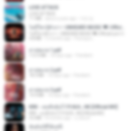
LOVE ATTACK
LOVE ATTACK
7.1 MB
about a year ago
지빈 임.
ไม่มีใครรู้ตัวเรา– UNHEARD MUSIC 🖤| Official Lyric Video | เพลงสู้ชีวิต
ไม่มีใครรู้ตัวเรา– UNHEARD MUSIC 🖤| Official Lyric Video | เพลงสู้ชีวิต
4.8 MB
3 months ago
Peeraya L.
สาปสมรส 1.pdf
112.4 MB
18 days ago
Pandarin
สาปสมรส 2.pdf
78.3 MB
18 days ago
Pandarin
สาปสมรส 3.pdf
73.4 MB
18 days ago
Pandarin
KRK - เธอทิ้งฉันไว้ Ft.N/A , HK [Official MV]
KRK - เธอทิ้งฉันไว้ Ft.N/A , HK [Official MV]
4.6 MB
8 months ago
นวมินทร์
ฉันมันก็ดีได้แค่นี้