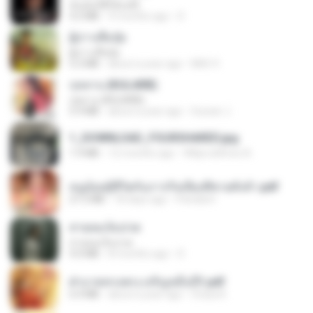
ฉันมันก็ดีได้แค่นี้
4.2 MB
9 months ago
D
ผู้บ่าวเสื้อปุ๋ย
ผู้บ่าวเสื้อปุ๋ย
5.2 MB
about a year ago
Mith 9.
กุหลาบ (KULARB)
กุหลาบ (KULARB)
5.9 MB
about a year ago
Suwan J.
1_DOWNLOAD_FOURSHARED.jpg
1.9 MB
12 months ago
Wtlprodthree A.
หนูน้อยสู้ชีวิตกับภารกิจเลี้ยงพี่ชายทั้งห้า.pdf
27.2 MB
18 days ago
Pandarin
สายลมเจ็บปวด
สายลมเจ็บปวด
4.0 MB
8 months ago
D
ฝ่าบาททรงพระเจริญหมื่นปี1.pdf
6.4 MB
about a year ago
Orasa K.