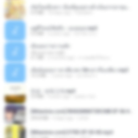
เกิดใหม่อีกครา อี๋เหนียงอย่างข้าเป็นภรรยาขุนนาง 1_ST.pdf
4.9 MB
18 days ago
Pandarin
อยู่ที่ไหนก็คิดถึง - เมนทอล.mp3
4.2 MB
2 years ago
มันไม้สาย ม.
เอิ้นเธอว่าความฮัก
เอิ้นเธอว่าความฮัก
4.1 MB
2 months ago
ถามพ่อ&#39;พ ม.
เมียน้อยเหงา พาเสียวค่ะ18+เล่าเรื่องเสียว.mp3
14.2 MB
7 years ago
อมรพันธ์ จ.
진성 - 보릿고개.mp3
3.4 MB
4 years ago
castor-trot
[Witanime.com] RKNGMNNTSRCMB EP 06 HD.mp4
294.8 MB
9 days ago
LOLKI
[Witanime.com] DTRD EP 03 HD.mp4