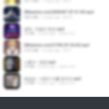
321.3 MB
17 days ago
DRTY
[Witanime.com] BSKHKT EP 01 HD.mp4
408.9 MB
14 days ago
BLITR
영탁 - 막걸리 한잔.mp3
3.2 MB
3 years ago
castor-trot
[Witanime.com] DTRD EP 04 HD.mp4
279.0 MB
10 days ago
DRTY
나훈아 - 영영.mp3
3.5 MB
4 years ago
castor-trot
배금성 - 사랑이 비를 맞아요.mp3
3.5 MB
4 years ago
castor-trot