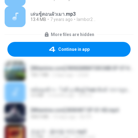
เล่นชู้ตอนผัวเมา.mp3
13.4 MB
7 years ago
lambcr2 ..
More files are hidden
Continue in app
[Witanime.com] RKNGMNNTSRCMB EP 07 HD.mp4
183.7 MB
2 days ago
LOLKI
หม้อหุงข้าว - โจอี้ ภูวศิษฐ์ Feat.พั้นช์ วรกาญจน์-315237.mp3
3.6 MB
2 months ago
จิ๊กโก๋ ส.
[Witanime.com] BSKHKT EP 01 HD.mp4
408.9 MB
14 days ago
BLITR
조승구 - 꽃바람 여인.mp3
3.2 MB
4 years ago
castor-trot