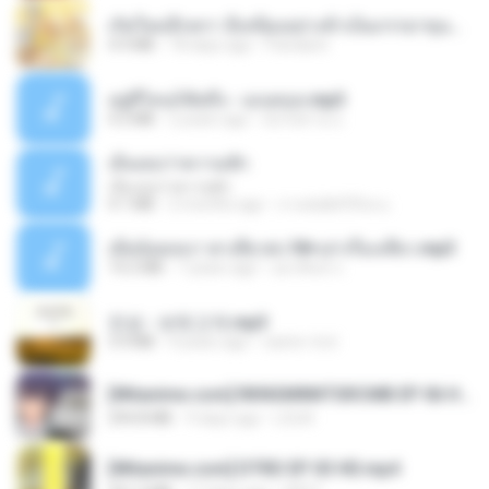
เกิดใหม่อีกครา อี๋เหนียงอย่างข้าเป็นภรรยาขุนนาง 1_ST.pdf
4.9 MB
18 days ago
Pandarin
อยู่ที่ไหนก็คิดถึง - เมนทอล.mp3
4.2 MB
2 years ago
มันไม้สาย ม.
เอิ้นเธอว่าความฮัก
เอิ้นเธอว่าความฮัก
4.1 MB
2 months ago
ถามพ่อ&#39;พ ม.
เมียน้อยเหงา พาเสียวค่ะ18+เล่าเรื่องเสียว.mp3
14.2 MB
7 years ago
อมรพันธ์ จ.
진성 - 보릿고개.mp3
3.4 MB
4 years ago
castor-trot
[Witanime.com] RKNGMNNTSRCMB EP 06 HD.mp4
294.8 MB
9 days ago
LOLKI
[Witanime.com] DTRD EP 03 HD.mp4