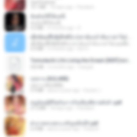
CamScanner
73.1 MB
18 days ago
Pandarin
ฉันมันก็ดีได้แค่นี้
ฉันมันก็ดีได้แค่นี้
4.2 MB
9 months ago
D
ເຊົາຮ້ອງເຖົ້າຊິເອົາທໍ່ໃດ (เซาฮ้องเถ้าสิเอาเท่าใด) ບຸນເກີດ ຫນູຫ່ວງ ft. ໂສພາ ຈຸນທະລາ
ເຊົາຮ້ອງເຖົ້າຊິເອົາທໍ່ໃດ (เซาฮ้องเถ้าสิเอาเท่าใด) ບຸນເກີດ ຫນູຫ່ວງ ft. ໂສພາ ຈຸນທະລາ
6.0 MB
2 months ago
But G.
Tomodachi Life Living the Dream [NSP].torrent
252 KB
2 months ago
margob
กุหลาบ (KULARB)
กุหลาบ (KULARB)
5.9 MB
about a year ago
Suwan J.
หนูน้อยสู้ชีวิตกับภารกิจเลี้ยงพี่ชายทั้งห้า.pdf
27.2 MB
18 days ago
Pandarin
ฝ่าบาททรงพระเจริญหมื่นปี1.pdf
6.4 MB
about a year ago
Orasa K.