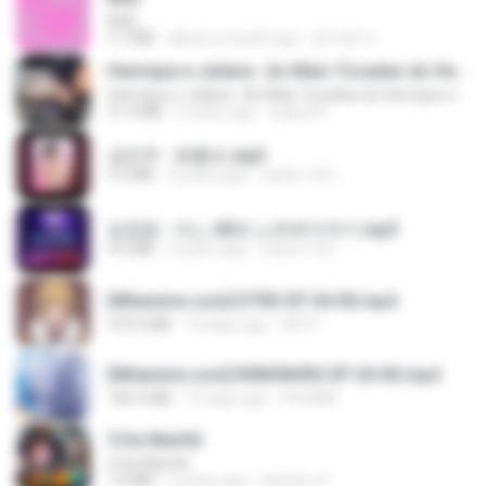
BAD
3.7 MB
about a month ago
문지영 여.
Henrique e Juliano -As Mais Tocadas do Henrique e Juliano 2021 -Top Sertanejo 2021,Cd Completo 2021
Henrique e Juliano -As Mais Tocadas do Henrique e Juliano 2021 -Top Sertanejo 2021,Cd Completo 2021
51.4 MB
2 years ago
raquel R.
강민주 - 회룡포.mp3
3.5 MB
4 years ago
castor-trot
임영웅 - 어느 60대 노부부이야기.mp3
4.6 MB
4 years ago
castor-trot
[Witanime.com] DTRD EP 04 HD.mp4
279.0 MB
10 days ago
DRTY
[Witanime.com] R0NSNHRS EP 04 HD.mp4
184.4 MB
15 days ago
RYUMIN
5 Da Manhã
5 Da Manhã
7.0 MB
2 years ago
leandro A.