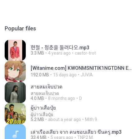
Popular files
현철 - 청춘을 돌려다오.mp3
3.3 MB
4 years ago
castor-trot
[Witanime.com] KWONMSNITIK1NGTDNN EP 04 HD.mp4
192.0 MB
15 days ago
JUVIA
สายลมเจ็บปวด
สายลมเจ็บปวด
4.0 MB
8 months ago
D
ผู้บ่าวเสื้อปุ๋ย
ผู้บ่าวเสื้อปุ๋ย
5.2 MB
about a year ago
Mith 9.
เล่าเรื่องเสียว จาก คนชอบเสียว ขึ้นครู.mp3
33.4 MB
5 years ago
TNP2 M.