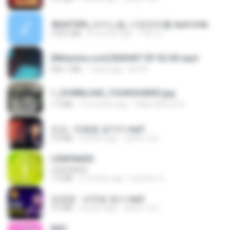
4b6d7436_바이노럴_사정컨트롤.mp4.m4a
278.6 MB
8 months ago
누빠 모.
[Witanime.com] BSKHKT EP 02 HD.mp4
406.1 MB
7 days ago
BLITR
1_DOWNLOAD_FOURSHARED.jpg
1.9 MB
12 months ago
Wtlprodthree A.
진성 - 태클을 걸지마.mp3
3.0 MB
4 years ago
castor-trot
LEMONADE
LEMONADE
7.5 MB
2 months ago
yasmim O.
임영웅 - 보랏빛 엽서.mp3
4.4 MB
4 years ago
castor-trot
BAD