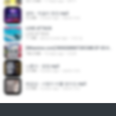
321.3 MB
17 days ago
DRTY
영탁 - 막걸리 한잔.mp3
3.2 MB
3 years ago
castor-trot
LOVE ATTACK
LOVE ATTACK
7.1 MB
about a year ago
지빈 임.
[Witanime.com] RKNGMNNTSRCMB EP 05 HD.mp4
186.0 MB
16 days ago
LOLKI
나훈아 - 영영.mp3
3.5 MB
4 years ago
castor-trot
배금성 - 사랑이 비를 맞아요.mp3
3.5 MB
4 years ago
castor-trot