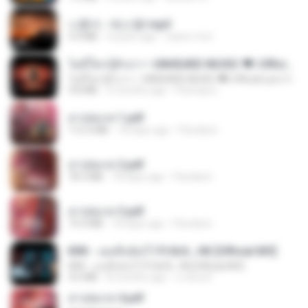
나훈아 - 테스형!.mp3
4.4 MB
4 years ago
castor-trot
ไม่มีใครรู้ตัวเรา– UNHEARD MUSIC 🖤| Official Lyric Video | เพลงสู้ชีวิต
ไม่มีใครรู้ตัวเรา– UNHEARD MUSIC 🖤| Official Lyric Video | เพลงสู้ชีวิต
4.8 MB
3 months ago
Peeraya L.
สาปสมรส 1.pdf
112.4 MB
18 days ago
Pandarin
สาปสมรส 2.pdf
78.3 MB
18 days ago
Pandarin
สาปสมรส 3.pdf
73.4 MB
18 days ago
Pandarin
KRK - เธอทิ้งฉันไว้ Ft.N/A , HK [Official MV]
KRK - เธอทิ้งฉันไว้ Ft.N/A , HK [Official MV]
4.6 MB
8 months ago
นวมินทร์
สาปสมรส 4.pdf