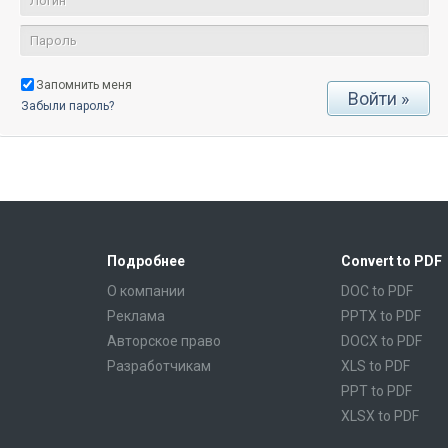
Запомнить меня
Забыли пароль?
Подробнее
Convert to PDF
О компании
DOC to PDF
Реклама
PPTX to PDF
Авторское право
DOCX to PDF
Разработчикам
XLS to PDF
PPT to PDF
XLSX to PDF
CBR to PDF