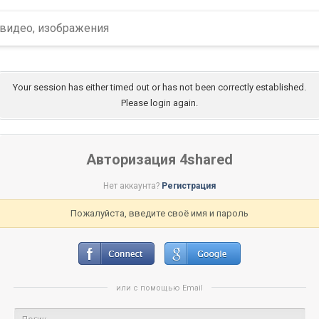
Your session has either timed out or has not been correctly established.
Please login again.
Авторизация 4shared
Нет аккаунта?
Регистрация
Пожалуйста, введите своё имя и пароль
или с помощью Email