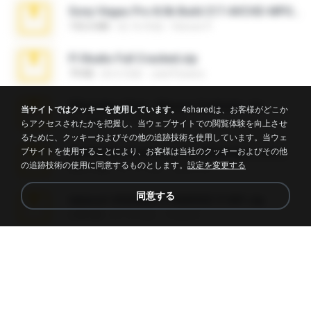
Sony Vegas Pro 8.0b Build 217-AVCHD-MPG-AC3 FIXED.7z
192.6 MB
約 16 年前
Steven P.
Fl Studio Full Cracked.zip
79 KB
約 4 月前
Joel Powers
WhatsApp Chat - Mayara Cunhada .zip
当サイトではクッキーを使用しています。
4sharedは、お客様がどこか
36.7 MB
約 7 年前
Ana K.
らアクセスされたかを把握し、当ウェブサイトでの閲覧体験を向上させ
るために、クッキーおよびその他の追跡技術を使用しています。当ウェ
ブサイトを使用することにより、お客様は当社のクッキーおよびその他
65536533_Conversa_do_WhatsApp_com_Meu_Esposo.zip
の追跡技術の使用に同意するものとします。
設定を変更する
262.1 MB
約 16 日前
desomar T.
同意する
takeout-20260621T160055Z-3-001.zip
2.00 GB
約 13 日前
Thata N.
Vegas 7.0a.rar
120.3 MB
約 15 年前
boyisadangerzone
Fl Studio 2025 Cracked.zip
73 KB
約 1 月前
Maverick Mayer