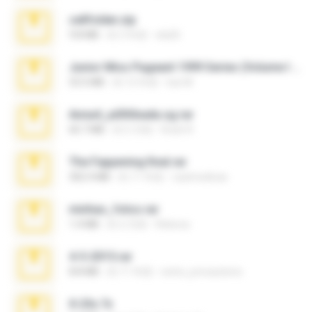
cellfolder.zip
9.8 MB
約 3 年前
ela26
Junior Miss Pageant 1999 Series (Volume I Part I NC 6).7z
53.5 MB
約 12 年前
luis M.
Anna4_yd3t0nada.sg.rar
60.7 MB
約 5 月前
Rodri R.
The Fappening final.rar
302.4 MB
約 11 年前
raulmedinax
minhas_fotos.rar
1.4 MB
約 2 月前
Rebeca
4-5-2015.rar
8.8 MB
約 11 年前
extra_precautions
X-23x.7z