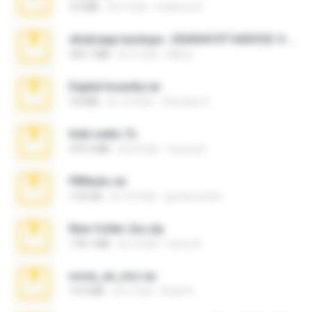
3.4 MB
約 9 月前
Federico B.
whatsapp backups -20260410T160335Z-3-001.zip
335.7 MB
約 4 月前
Maria
Digital Insanity.rar
3.8 MB
約 12 年前
Christian D.
hide vedio.7z
379.3 MB
約 8 年前
munna E.
PBNuds.rar
1.04 GB
約 10 年前
gustavocs64
New folder 2xx.zip
178.1 MB
約 3 年前
henry N.
novia_en_trio.rar
14.9 MB
約 5 月前
Rodri R.