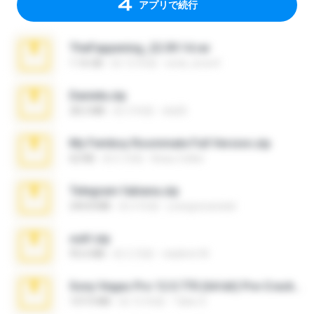
アプリで続行
TheFappening_22.09.14.rar
1.16 GB
約 12 年前
erick_lover4
Daniela.zip
28.2 MB
約 3 年前
ela26
My Femboy Roommate Full Version.zip
62 KB
約 5 月前
Beau Collier
Telegram fabiana.zip
244.8 MB
約 4 年前
yrangravanatal
ouh!.zip
95.6 MB
約 2 月前
vladimir M.
Sony Vegas Pro 12.0.770 (64-bit) Pre-Cracked.zip
137.0 MB
約 12 年前
Tales S.