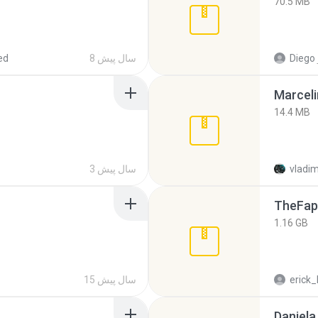
70.5 MB
Diego
8 سال پیش
ed
Marceli
14.4 MB
vladim
3 سال پیش
TheFap
1.16 GB
erick_
15 سال پیش
Daniela