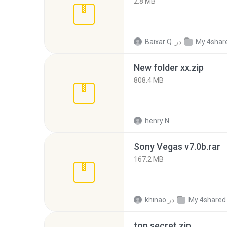
2.8 MB
My 4shar
در
Baixar Q.
New folder xx.zip
808.4 MB
henry N.
Sony Vegas v7.0b.rar
167.2 MB
My 4shared
در
khinao
top secret.zip