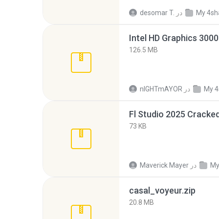
My 4sh
در
desomar T.
126.5 MB
My 4
در
nIGHTmAYOR
Fl Studio 2025 Cracked
73 KB
My
در
Maverick Mayer
casal_voyeur.zip
20.8 MB