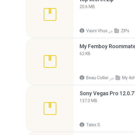
20.6 MB
ZIPs
در
Vasni Vhuo
My Femboy Roommate F
62 KB
My 4s
در
Beau Collier
137.0 MB
Tales S.