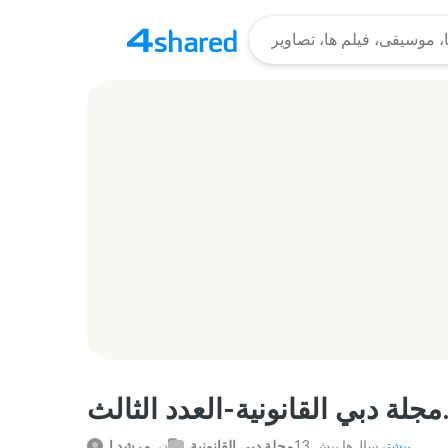
.zip
بیشتر...
13 سال‌ها پیش
مجلة دبي القانونية
در
مرشد ا.