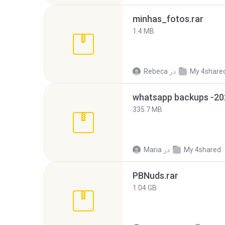
minhas_fotos.rar
1.4 MB
My 4share
در
Rebeca
335.7 MB
My 4shared
در
Maria
PBNuds.rar
1.04 GB