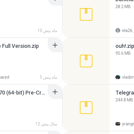
28.2 MB
ela26
10 ماه پیش
ull Version.zip
ouh!.zi
95.6 MB
vladim
5 ماه پیش
hared
Sony Vegas Pro 12.0.770 (64-bit) Pre-Cracked.zip
Telegra
244.8 MB
yrang
12 سال پیش