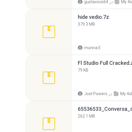
My 4s
در
gustavocs64
hide vedio.7z
379.3 MB
munna E.
Fl Studio Full Cracked.
79 KB
My 4s
در
Joel Powers
262.1 MB