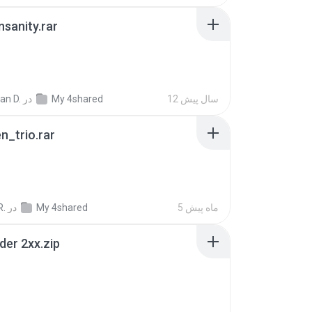
Insanity.rar
12 سال پیش
My 4shared
در
ian D.
n_trio.rar
5 ماه پیش
My 4shared
در
R.
der 2xx.zip