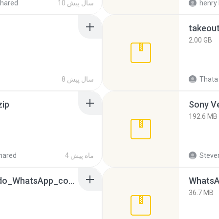
henry 
10 سال پیش
hared
takeou
2.00 GB
Thata 
8 سال پیش
zip
192.6 MB
Steven
4 ماه پیش
hared
65536533_Conversa_do_WhatsApp_com_Meu_Esposo.zip
WhatsA
36.7 MB