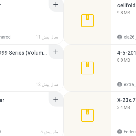
r
cellfold
9.8 MB
ela26
11 سال پیش
hared
Junior Miss Pageant 1999 Series (Volume I Part I NC 6).7z
4-5-201
8.8 MB
12 سال پیش
ar
X-23x.7
3.4 MB
Federi
5 ماه پیش
d