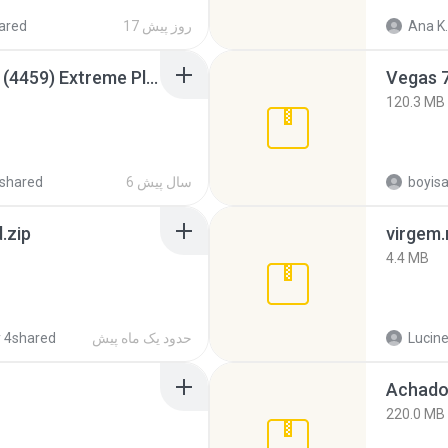
Ana K.
17 روز پیش
ared
Intel HD Graphics 3000 (4459) Extreme Plus 2.0.zip
Vegas 7
120.3 MB
6 سال پیش
shared
.zip
virgem.
4.4 MB
Lucine
حدود یک ماه پیش
 4shared
Achados
220.0 MB