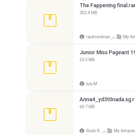
The Fappening final.ra
302.4 MB
My 4s
در
raulmedinax
53.5 MB
luis M.
Anna4_yd3t0nada.sg.r
60.7 MB
My 4share
در
Rodri R.