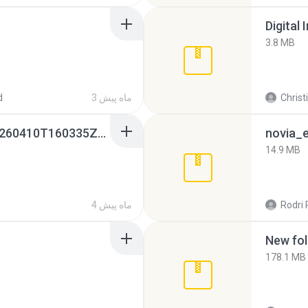
Digital 
3.8 MB
Christ
3 ماه پیش
d
whatsapp backups -20260410T160335Z-3-001.zip
novia_e
14.9 MB
Rodri 
4 ماه پیش
New fol
178.1 MB