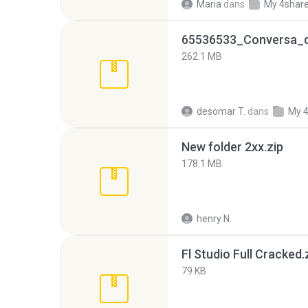
Maria
dans
My 4shar
262.1 MB
desomar T.
dans
My 
New folder 2xx.zip
178.1 MB
henry N.
Fl Studio Full Cracked.
79 KB