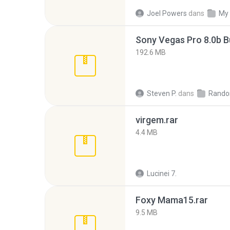
Joel Powers
dans
My
192.6 MB
Steven P.
dans
Rando
virgem.rar
4.4 MB
Lucinei 7.
Foxy Mama15.rar
9.5 MB