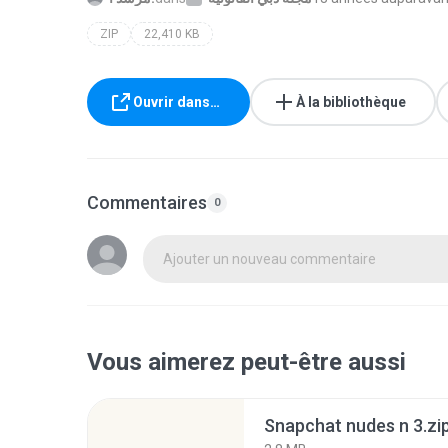
ZIP
22,410 KB
Ouvrir dans…
À la bibliothèque
Commentaires
0
Ajouter un nouveau commentaire
Vous aimerez peut-être aussi
Snapchat nudes n 3.zi