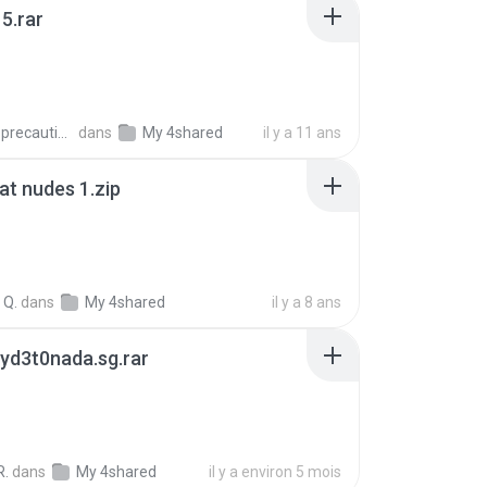
5.rar
extra_precautions
dans
My 4shared
il y a 11 ans
t nudes 1.zip
 Q.
dans
My 4shared
il y a 8 ans
yd3t0nada.sg.rar
R.
dans
My 4shared
il y a environ 5 mois