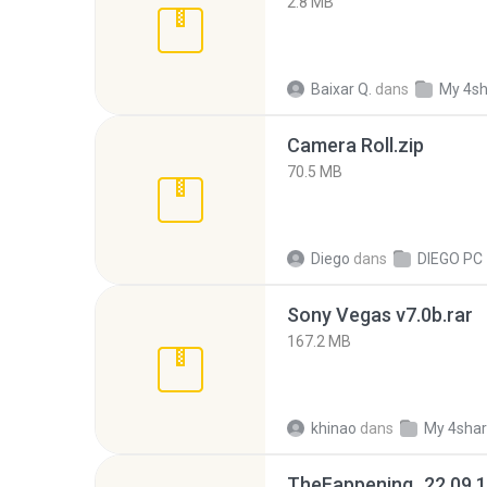
2.8 MB
Baixar Q.
dans
My 4s
Camera Roll.zip
70.5 MB
Diego
dans
DIEGO PC
Sony Vegas v7.0b.rar
167.2 MB
khinao
dans
My 4sha
TheFappening_22.09.1