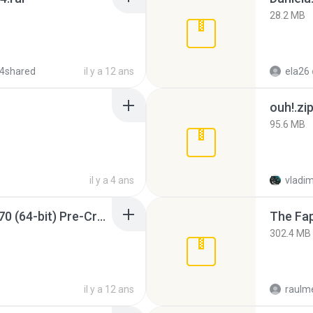
28.2 MB
4shared
il y a 12 ans
ela26
ouh!.zi
95.6 MB
il y a 4 ans
vladim
Sony Vegas Pro 12.0.770 (64-bit) Pre-Cracked.zip
The Fap
302.4 MB
il y a 12 ans
raulm