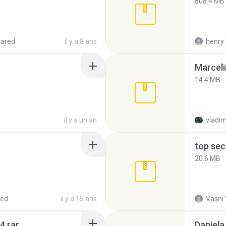
808.4 MB
hared
il y a 8 ans
henry 
Marceli
14.4 MB
il y a un an
vladim
top sec
20.6 MB
red
il y a 15 ans
Vasni
4.rar
Daniela