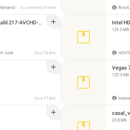
 4shared
il y a environ 4 mois
Ana K.
Sony Vegas Pro 8.0b Build 217-AVCHD-MPG-AC3 FIXED.7z
126.5 MB
m Junk
il y a 16 ans
nIGH
Vegas 7
120.3 MB
il y a 17 ans
casal_v
20.8 MB