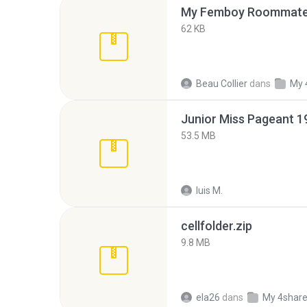
My Femboy Roommate F
62 KB
Beau Collier
dans
My 
53.5 MB
luis M.
cellfolder.zip
9.8 MB
ela26
dans
My 4shar