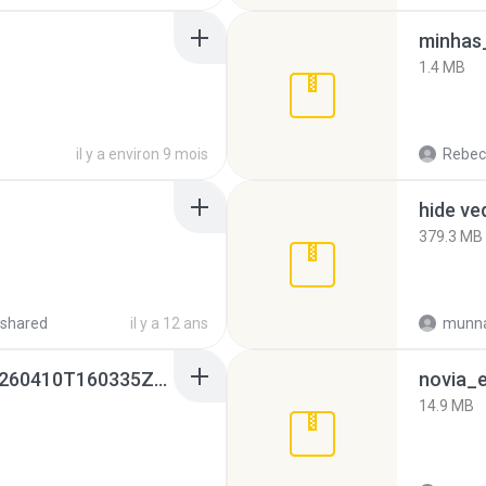
minhas_
1.4 MB
il y a environ 9 mois
Rebec
hide ve
379.3 MB
shared
il y a 12 ans
munna
whatsapp backups -20260410T160335Z-3-001.zip
novia_e
14.9 MB