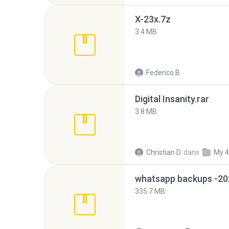
X-23x.7z
3.4 MB
Federico B.
Digital Insanity.rar
3.8 MB
Christian D.
dans
My 4
335.7 MB