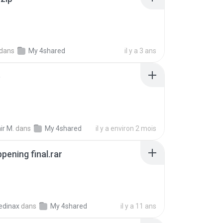
dans
My 4shared
il y a 3 ans
p
ir M.
dans
My 4shared
il y a environ 2 mois
pening final.rar
edinax
dans
My 4shared
il y a 11 ans