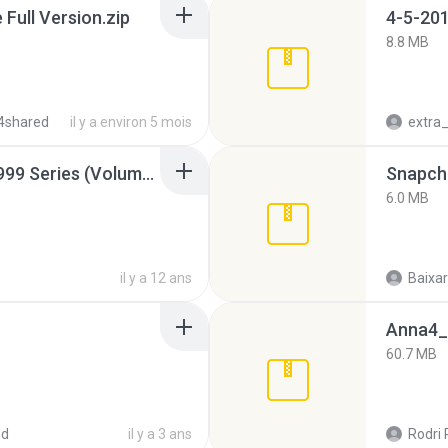
ull Version.zip
4-5-201
8.8 MB
4shared
il y a environ 5 mois
Junior Miss Pageant 1999 Series (Volume I Part I NC 6).7z
Snapcha
6.0 MB
il y a 12 ans
Baixar
Anna4_
60.7 MB
ed
il y a 3 ans
Rodri 