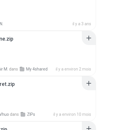
N.
il y a 3 ans
ne.zip
ir M.
dans
My 4shared
il y a environ 2 mois
ret.zip
 Vhuo
dans
ZIPs
il y a environ 10 mois
.zip