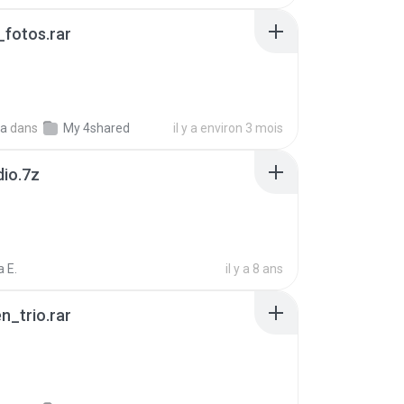
fotos.rar
a
dans
My 4shared
il y a environ 3 mois
dio.7z
 E.
il y a 8 ans
n_trio.rar