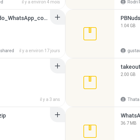
ed
il y a environ 4 mois
Rodri 
65536533_Conversa_do_WhatsApp_com_Meu_Esposo.zip
PBNuds
1.04 GB
4shared
il y a environ 17 jours
gusta
takeou
2.00 GB
il y a 3 ans
Thata 
zip
WhatsA
36.7 MB