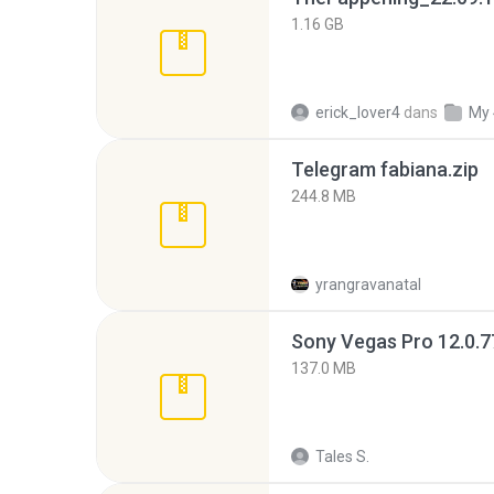
1.16 GB
erick_lover4
dans
My 
Telegram fabiana.zip
244.8 MB
yrangravanatal
137.0 MB
Tales S.