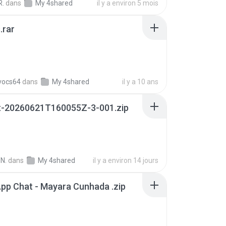
R.
dans
My 4shared
il y a environ 5 mois
.rar
vocs64
dans
My 4shared
il y a 10 ans
t-20260621T160055Z-3-001.zip
N.
dans
My 4shared
il y a environ 14 jours
pp Chat - Mayara Cunhada .zip