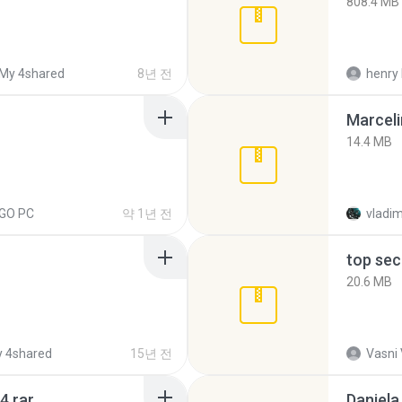
808.4 MB
My 4shared
8년 전
henry 
Marceli
14.4 MB
EGO PC
약 1년 전
vladim
top sec
20.6 MB
 4shared
15년 전
Vasni
4.rar
Daniela