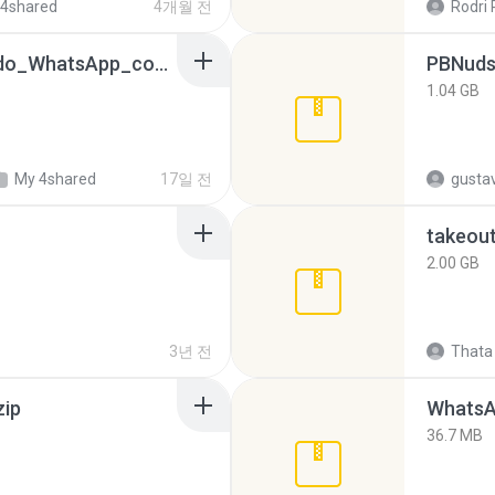
 4shared
4개월 전
Rodri 
65536533_Conversa_do_WhatsApp_com_Meu_Esposo.zip
PBNuds
1.04 GB
My 4shared
17일 전
gusta
takeou
2.00 GB
3년 전
Thata 
zip
WhatsA
36.7 MB