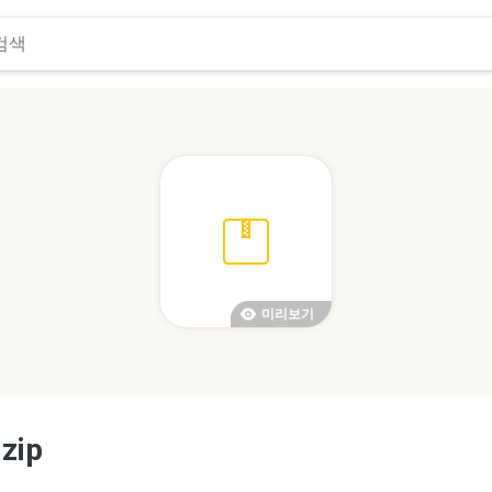
미리보기
مجلة دبي القانونية-العدد ال.zip
..