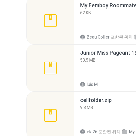
My Femboy Roommate F
62 KB
Beau Collier
포함된 위치
53.5 MB
luis M.
cellfolder.zip
9.8 MB
ela26
포함된 위치
My 