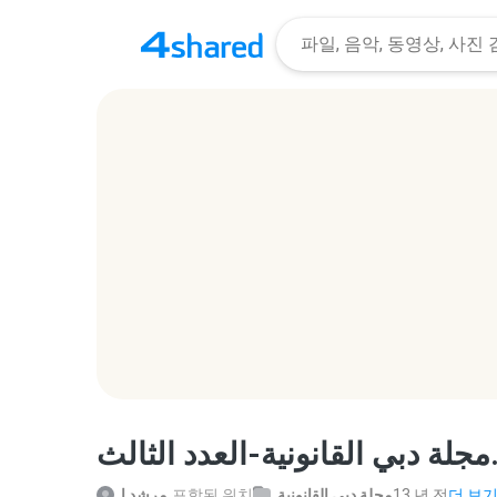
ثالث
مرشد ا.
포함된 위치
مجلة دبي القانونية
13 년 전
더 보기.