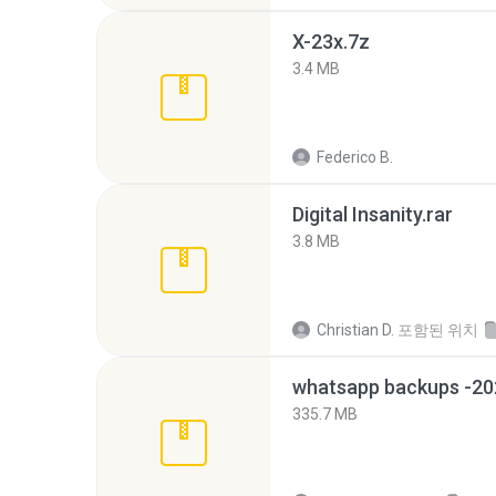
X-23x.7z
3.4 MB
Federico B.
Digital Insanity.rar
3.8 MB
Christian D.
포함된 위치
335.7 MB