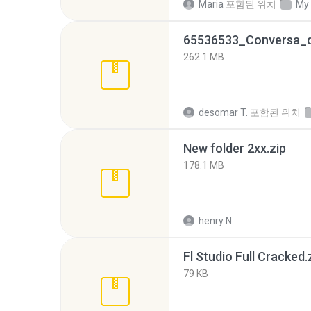
Maria
포함된 위치
My
262.1 MB
desomar T.
포함된 위치
New folder 2xx.zip
178.1 MB
henry N.
Fl Studio Full Cracked.
79 KB