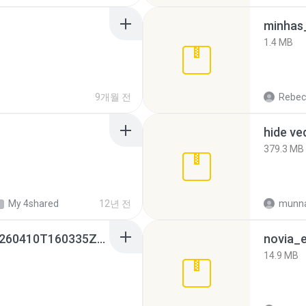
minhas_
1.4 MB
9개월 전
Rebec
hide ve
379.3 MB
My 4shared
12년 전
munna
whatsapp backups -20260410T160335Z-3-001.zip
novia_e
14.9 MB