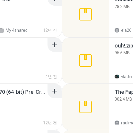
28.2 MB
My 4shared
12년 전
ela26
ouh!.zi
95.6 MB
4년 전
vladim
Sony Vegas Pro 12.0.770 (64-bit) Pre-Cracked.zip
The Fap
302.4 MB
12년 전
raulm