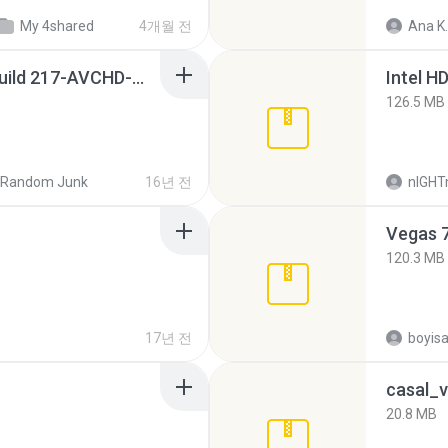
My 4shared
4개월 전
Ana K.
Sony Vegas Pro 8.0b Build 217-AVCHD-MPG-AC3 FIXED.7z
126.5 MB
Random Junk
16년 전
nIGH
Vegas 7
120.3 MB
17년 전
casal_v
20.8 MB