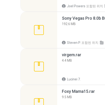
Joel Powers
포함된 위치
192.6 MB
Steven P.
포함된 위치
virgem.rar
4.4 MB
Lucinei 7.
Foxy Mama15.rar
9.5 MB