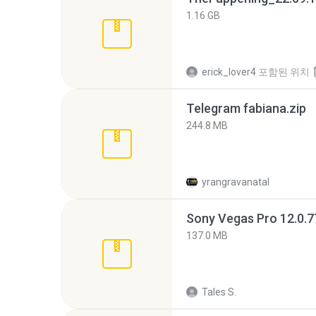
1.16 GB
erick_lover4
포함된 위치
Telegram fabiana.zip
244.8 MB
yrangravanatal
137.0 MB
Tales S.