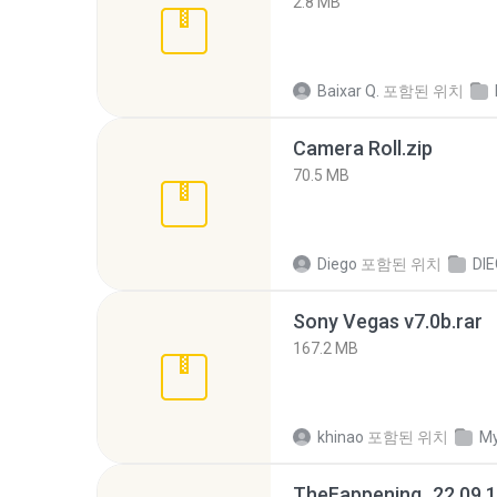
2.8 MB
Baixar Q.
포함된 위치
Camera Roll.zip
70.5 MB
Diego
포함된 위치
DI
Sony Vegas v7.0b.rar
167.2 MB
khinao
포함된 위치
My
TheFappening_22.09.1