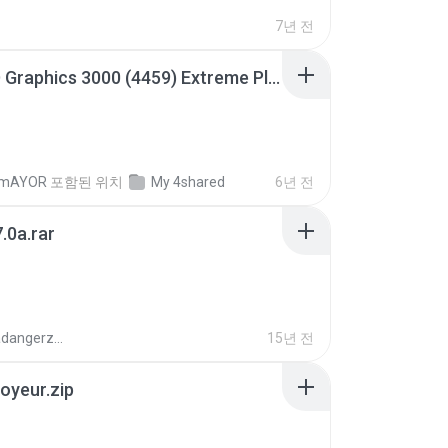
7년 전
Intel HD Graphics 3000 (4459) Extreme Plus 2.0.zip
TmAYOR
포함된 위치
My 4shared
6년 전
.0a.rar
boyisadangerzone
15년 전
oyeur.zip