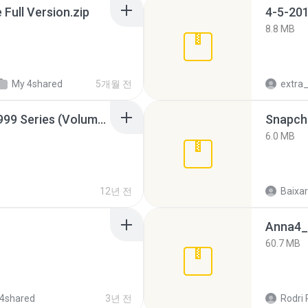
ull Version.zip
4-5-201
8.8 MB
My 4shared
5개월 전
Junior Miss Pageant 1999 Series (Volume I Part I NC 6).7z
Snapcha
6.0 MB
12년 전
Baixar
Anna4_
60.7 MB
4shared
3년 전
Rodri 