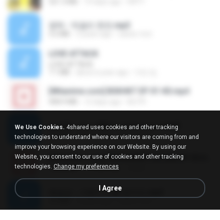
321.3 MB
14 days ago
DRTY
영탁 - 막걸리 한잔.mp3
3.2 MB
3 years ago
castor-trot
LOVE ATTACK
LOVE ATTACK
7.1 MB
about a year ago
지빈 임.
[Witanime.com] BSKHKT EP 01 HD.mp4
408.9 MB
12 days ago
BLITR
임영웅 - 어느 60대 노부부이야기.mp3
We Use Cookies.
4shared uses cookies and other tracking
4.6 MB
4 years ago
castor-trot
technologies to understand where our visitors are coming from and
improve your browsing experience on our Website. By using our
Website, you consent to our use of cookies and other tracking
[Witanime.com] RKNGMNNTSRCMB EP 05 HD.mp4
technologies.
Change my preferences
186.0 MB
14 days ago
LOLKI
I Agree
배금성 - 사랑이 비를 맞아요.mp3
3.5 MB
3 years ago
castor-trot