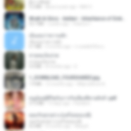
ผู้บ่าวเสื้อปุ๋ย
5.2 MB
about a year ago
Mith 9.
Wrath & Glory - Aeldari - Inheritance of Embers.pdf
53.7 MB
2 years ago
federico f
เอิ้นเธอว่าความฮัก
เอิ้นเธอว่าความฮัก
4.1 MB
2 months ago
ถามพ่อ&#39;พ ม.
สายลมเจ็บปวด
สายลมเจ็บปวด
4.0 MB
8 months ago
D
1_DOWNLOAD_FOURSHARED.jpg
1.9 MB
12 months ago
Wtlprodthree A.
หนูน้อยสู้ชีวิตกับภารกิจเลี้ยงพี่ชายทั้งห้า.pdf
27.2 MB
15 days ago
Pandarin
ยอมรับทุกอย่าง (แต่ไม่ยอมแพ้)
ยอมรับทุกอย่าง (แต่ไม่ยอมแพ้)
8.2 MB
4 months ago
Wang K.