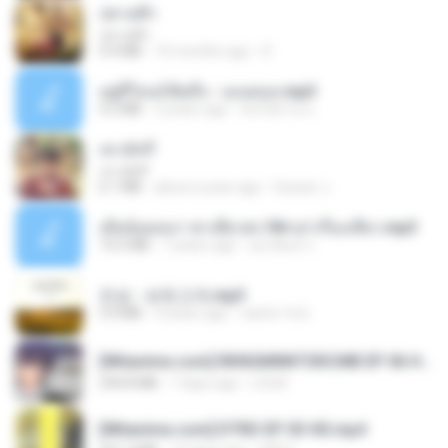
ปลายฟ้า
ปลายฟ้า
4.4 MB
10 months ago
D
อยู่ที่ไหนก็คิดถึง - เมนทอล.mp3
4.2 MB
2 years ago
มันไม้สาย ม.
เขามัทรี
เขามัทรี
6.1 MB
about a year ago
Suwan J.
เมียน้อยเหงา พาเสียวค่ะ18+เล่าเรื่องเสียว.mp3
14.2 MB
7 years ago
อมรพันธ์ จ.
진성 - 보릿고개.mp3
3.4 MB
4 years ago
castor-trot
[Witanime.com] RKNGMNNTSRCMB EP 06 HD.mp4
294.8 MB
7 days ago
LOLKI
[Witanime.com] DTRD EP 03 HD.mp4