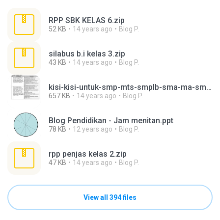
RPP SBK KELAS 6.zip
52 KB
14 years ago
Blog P.
silabus b.i kelas 3.zip
43 KB
14 years ago
Blog P.
kisi-kisi-untuk-smp-mts-smplb-sma-ma-smalb-dan-smk1.pdf
657 KB
14 years ago
Blog P.
Blog Pendidikan - Jam menitan.ppt
78 KB
12 years ago
Blog P.
rpp penjas kelas 2.zip
47 KB
14 years ago
Blog P.
View all 394 files