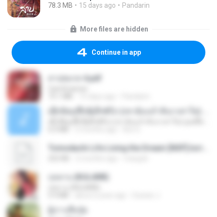
78.3 MB
15 days ago
Pandarin
More files are hidden
Continue in app
สาปสมรส 4.pdf
CamScanner
73.1 MB
15 days ago
Pandarin
ເຊົາຮ້ອງເຖົ້າຊິເອົາທໍ່ໃດ (เซาฮ้องเถ้าสิเอาเท่าใด) ບຸນເກີດ ຫນູຫ່ວງ ft. ໂສພາ ຈຸນທະລາ
ເຊົາຮ້ອງເຖົ້າຊິເອົາທໍ່ໃດ (เซาฮ้องเถ้าสิเอาเท่าใด) ບຸນເກີດ ຫນູຫ່ວງ ft. ໂສພາ ຈຸນທະລາ
6.0 MB
2 months ago
But G.
Tomodachi Life Living the Dream [NSP].torrent
252 KB
2 months ago
margob
กุหลาบ (KULARB)
กุหลาบ (KULARB)
5.9 MB
about a year ago
Suwan J.
ผู้บ่าวเสื้อปุ๋ย