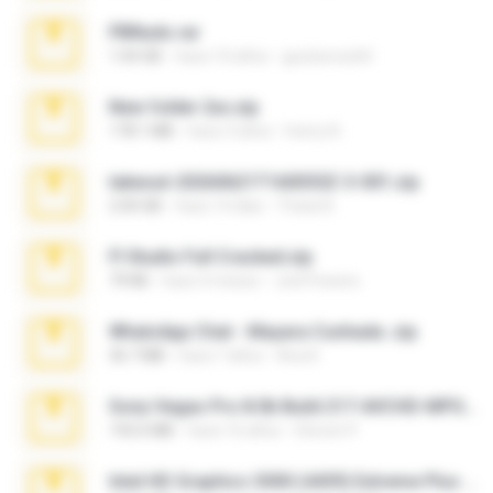
PBNuds.rar
1.04 GB
hace 10 años
gustavocs64
New folder 2xx.zip
178.1 MB
hace 3 años
henry N.
takeout-20260621T160055Z-3-001.zip
2.00 GB
hace 14 días
Thata N.
Fl Studio Full Cracked.zip
79 KB
hace 4 meses
Joel Powers
WhatsApp Chat - Mayara Cunhada .zip
36.7 MB
hace 7 años
Ana K.
Sony Vegas Pro 8.0b Build 217-AVCHD-MPG-AC3 FIXED.7z
192.6 MB
hace 16 años
Steven P.
Intel HD Graphics 3000 (4459) Extreme Plus 2.0.zip