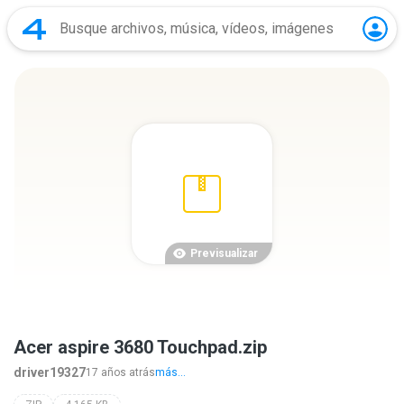
Previsualizar
Acer aspire 3680 Touchpad.zip
driver19327
17 años atrás
más...