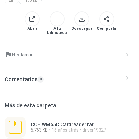
ZIP
4,165 KB
Abrir
A la
Descargar
Compartir
biblioteca
Reclamar
Comentarios
0
Más de esta carpeta
CCE WM55C Cardreader.rar
5,753 KB
16 años atrás
driver19327