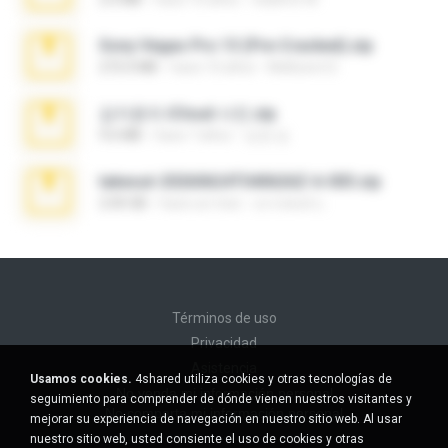
Sony Vegas Pro 13 (Pre-Cracked).zip
272.0 MB
hace 10 años
Mellicent D.
김지윤의 iCloud 사진.zip
9.6 MB
hace 7 años
성경 김.
takeout-20260624T040626Z-6-003.zip
2.00 GB
hace un mes
อรรถพงษ์ บ.
Términos de uso
Privacidad
Asistencia
Usamos cookies.
4shared utiliza cookies y otras tecnologías de
No venda mi información personal
seguimiento para comprender de dónde vienen nuestros visitantes y
No comparta mi información personal
mejorar su experiencia de navegación en nuestro sitio web. Al usar
nuestro sitio web, usted consiente el uso de cookies y otras