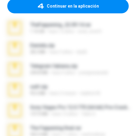
Continuar en la aplicación
TheFappening_22.09.14.rar
1.16 GB
hace 12 años
erick_lover4
Daniela.zip
28.2 MB
hace 3 años
ela26
Telegram fabiana.zip
244.8 MB
hace 4 años
yrangravanatal
ouh!.zip
95.6 MB
hace 2 meses
vladimir M.
Sony Vegas Pro 12.0.770 (64-bit) Pre-Cracked.zip
137.0 MB
hace 12 años
Tales S.
The Fappening final.rar
302.4 MB
hace 11 años
raulmedinax