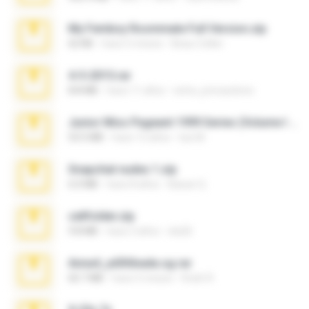
My Femboy Roommate Full Version.zip
62 KB
hace 5 meses
Beau Collier
4-5-2015.rar
8.8 MB
hace 11 años
extra_precautions
Junior Miss Pageant 1999 Series (Volume I Part I NC 6).7z
53.5 MB
hace 12 años
luis M.
Snapchat nudes 1.zip
6.0 MB
hace 8 años
Baixar Q.
cellfolder.zip
9.8 MB
hace 3 años
ela26
Anna4_yd3t0nada.sg.rar
60.7 MB
hace 5 meses
Rodri R.