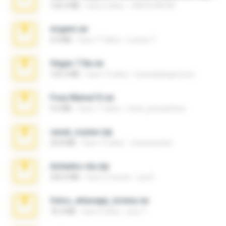
126.5 MB
hace 6 años
nIGHTmAYOR
virgem.rar
4.4 MB
hace 17 años
Lucinei 7.
Vegas 7.0a.rar
120.3 MB
hace 15 años
boyisadangerzone
Foxy Mama15.rar
9.5 MB
hace 17 años
extra_precautions
casal_voyeur.zip
20.8 MB
hace 15 años
netowescher
Achados sla.zip
220.0 MB
hace 5 meses
Lya K.
fotos_whasapp_lorena.rar
76.4 MB
hace 4 años
jose T.