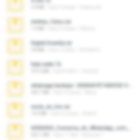
X-23x.7z
3.4 MB
hace 9 meses
Federico B.
minhas_fotos.rar
1.4 MB
hace 3 meses
Rebeca
Digital Insanity.rar
3.8 MB
hace 12 años
Christian D.
hide vedio.7z
379.3 MB
hace 8 años
munna E.
whatsapp backups -20260410T160335Z-3-001.zip
335.7 MB
hace 4 meses
Maria
novia_en_trio.rar
14.9 MB
hace 5 meses
Rodri R.
65536533_Conversa_do_WhatsApp_com_Meu_Esposo.zip
262.1 MB
hace 17 días
desomar T.