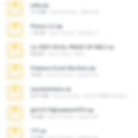
milly.zip
31.0 MB
hace 6 meses
Milene M.
Photos (1).zip
1.60 GB
hace 16 días
Anacleto T.
LIL PEEP VOCAL PRESET BY MELT.rar
826 KB
hace 4 años
Melt ..
Pokemon Ecchi Gba Rom.zip
70 KB
hace 4 meses
Caleb Price
yasminmineira.rar
647.5 MB
hace 2 meses
letiro5708@fanchatu.com
@#16173@vladimir#!!!!!!.zip
2.6 MB
hace 10 años
vladimir M.
777.rar
2.0 MB
hace 10 años
vladimir M.