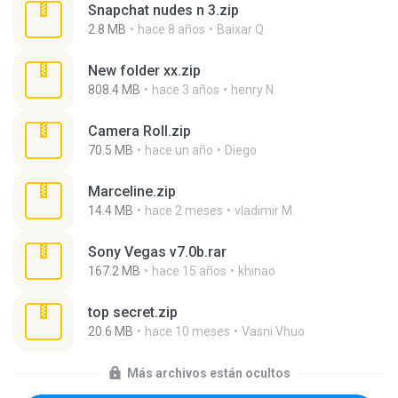
Snapchat nudes n 3.zip
2.8 MB
hace 8 años
Baixar Q.
New folder xx.zip
808.4 MB
hace 3 años
henry N.
Camera Roll.zip
70.5 MB
hace un año
Diego
Marceline.zip
14.4 MB
hace 2 meses
vladimir M.
Sony Vegas v7.0b.rar
167.2 MB
hace 15 años
khinao
top secret.zip
20.6 MB
hace 10 meses
Vasni Vhuo
Más archivos están ocultos