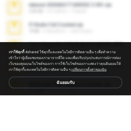
takeout-20260621T160055Z-3-001.zip
2.00 GB
14 วันที่แล้ว
Thata N.
Fl Studio Full Cracked.zip
79 KB
4 เดือนที่แล้ว
Joel Powers
Sony Vegas Pro 8.0b Build 217-AVCHD-MPG-AC3 FIXED.7z
192.6 MB
16 ปีที่แล้ว
Steven P.
เราใช้คุกกี้
4shared ใช้คุกกี้และเทคโนโลยีการติดตามอื่น ๆ เพื่อทำความ
เข้าใจว่าผู้เยี่ยมชมของเรามาจากที่ใด และเพื่อปรับปรุงประสบการณ์การท่อง
เว็บของคุณบนเว็บไซต์ของเรา การใช้เว็บไซต์ของเราแสดงว่าคุณยินยอมให้
65536533_Conversa_do_WhatsApp_com_Meu_Esposo.zip
เราใช้คุกกี้และเทคโนโลยีการติดตามอื่น ๆ
เปลี่ยนการตั้งค่าของฉัน
262.1 MB
17 วันที่แล้ว
desomar T.
ฉันยอมรับ
WhatsApp Chat - Mayara Cunhada .zip
36.7 MB
7 ปีที่แล้ว
Ana K.
Intel HD Graphics 3000 (4459) Extreme Plus 2.0.zip
126.5 MB
6 ปีที่แล้ว
nIGHTmAYOR
Vegas 7.0a.rar
120.3 MB
15 ปีที่แล้ว
boyisadangerzone