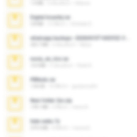
1.4 MB
3 เดือนที่แล้ว
Rebeca
Digital Insanity.rar
3.8 MB
12 ปีที่แล้ว
Christian D.
whatsapp backups -20260410T160335Z-3-001.zip
335.7 MB
4 เดือนที่แล้ว
Maria
novia_en_trio.rar
14.9 MB
5 เดือนที่แล้ว
Rodri R.
PBNuds.rar
1.04 GB
10 ปีที่แล้ว
gustavocs64
New folder 2xx.zip
178.1 MB
3 ปีที่แล้ว
henry N.
hide vedio.7z
379.3 MB
8 ปีที่แล้ว
munna E.