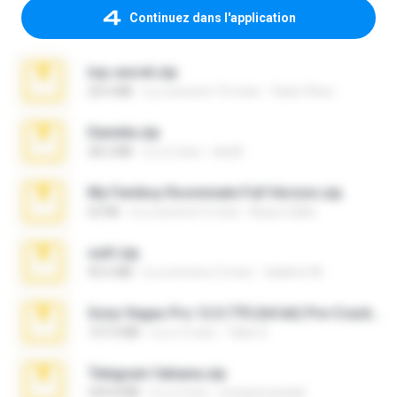
Continuez dans l'application
top secret.zip
20.6 MB
il y a environ 10 mois
Vasni Vhuo
Daniela.zip
28.2 MB
il y a 3 ans
ela26
My Femboy Roommate Full Version.zip
62 KB
il y a environ 5 mois
Beau Collier
ouh!.zip
95.6 MB
il y a environ 2 mois
vladimir M.
Sony Vegas Pro 12.0.770 (64-bit) Pre-Cracked.zip
137.0 MB
il y a 12 ans
Tales S.
Telegram fabiana.zip
244.8 MB
il y a 4 ans
yrangravanatal