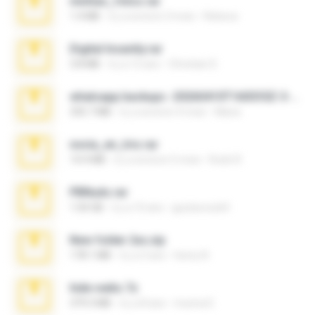
minhas_fotos.rar
1.4 MB
il y a environ 3 mois
Rebeca
Digital Insanity.rar
3.8 MB
il y a 12 ans
Christian D.
whatsapp backups -20260410T160335Z-3-001.zip
335.7 MB
il y a environ 4 mois
Maria
novia_en_trio.rar
14.9 MB
il y a environ 5 mois
Rodri R.
PBNuds.rar
1.04 GB
il y a 10 ans
gustavocs64
New folder 2xx.zip
178.1 MB
il y a 3 ans
henry N.
hide vedio.7z
379.3 MB
il y a 8 ans
munna E.