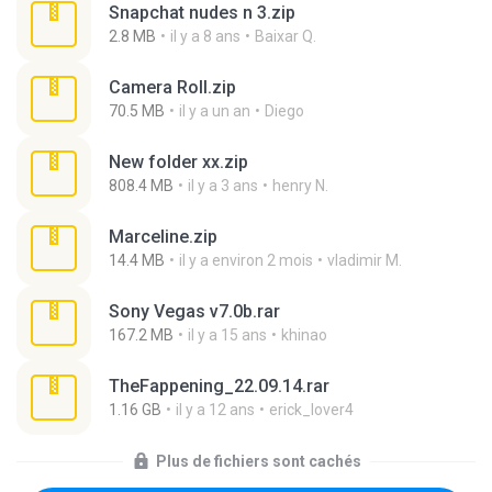
Snapchat nudes n 3.zip
2.8 MB
il y a 8 ans
Baixar Q.
Camera Roll.zip
70.5 MB
il y a un an
Diego
New folder xx.zip
808.4 MB
il y a 3 ans
henry N.
Marceline.zip
14.4 MB
il y a environ 2 mois
vladimir M.
Sony Vegas v7.0b.rar
167.2 MB
il y a 15 ans
khinao
TheFappening_22.09.14.rar
1.16 GB
il y a 12 ans
erick_lover4
Plus de fichiers sont cachés