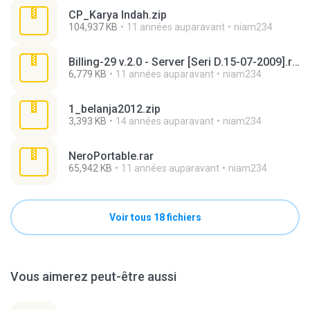
CP_Karya Indah.zip
104,937 KB
11 années auparavant
niam234
Billing-29 v.2.0 - Server [Seri D.15-07-2009].rar
6,779 KB
11 années auparavant
niam234
1_belanja2012.zip
3,393 KB
14 années auparavant
niam234
NeroPortable.rar
65,942 KB
11 années auparavant
niam234
Voir tous 18 fichiers
Vous aimerez peut-être aussi