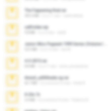
The Fappening final.rar
302.4 MB
il y a 11 ans
raulmedinax
cellfolder.zip
9.8 MB
il y a 3 ans
ela26
Junior Miss Pageant 1999 Series (Volume I Part I NC 6).7z
53.5 MB
il y a 12 ans
luis M.
4-5-2015.rar
8.8 MB
il y a 11 ans
extra_precautions
Anna4_yd3t0nada.sg.rar
60.7 MB
il y a environ 5 mois
Rodri R.
X-23x.7z
3.4 MB
il y a environ 9 mois
Federico B.