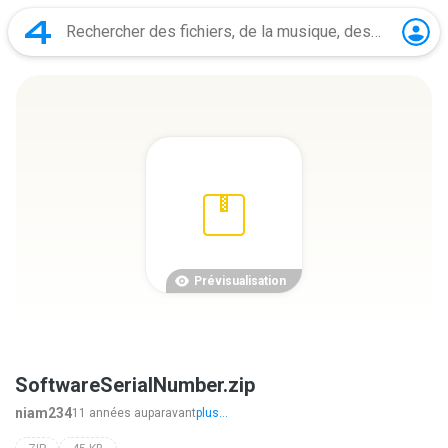
Prévisualisation
SoftwareSerialNumber.zip
niam234
11 années auparavant
plus...