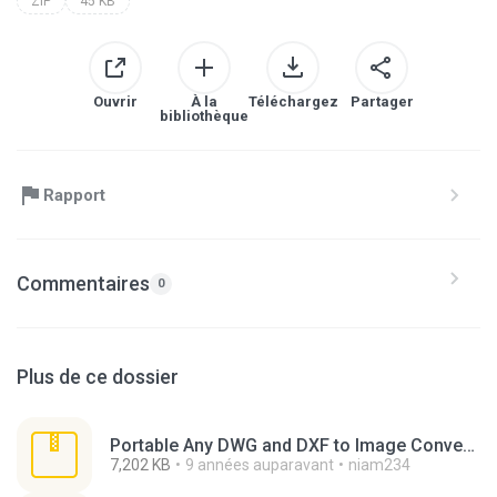
ZIP
45 KB
Ouvrir
À la
Téléchargez
Partager
bibliothèque
Rapport
Commentaires
0
Plus de ce dossier
Portable Any DWG and DXF to Image Converter v3.3.4.zip
7,202 KB
9 années auparavant
niam234