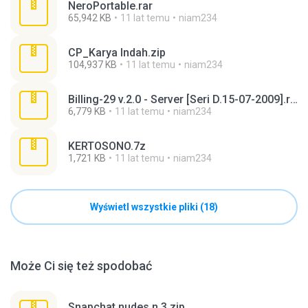
NeroPortable.rar
65,942 KB
11 lat temu
niam234
CP_Karya Indah.zip
104,937 KB
11 lat temu
niam234
Billing-29 v.2.0 - Server [Seri D.15-07-2009].rar
6,779 KB
11 lat temu
niam234
KERTOSONO.7z
1,721 KB
11 lat temu
niam234
Wyświetl wszystkie pliki (18)
Może Ci się też spodobać
Snapchat nudes n 3.zip