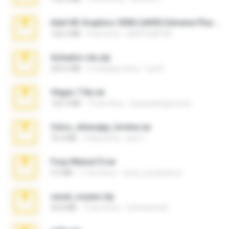
Intel HD Graphics 3000 (4459) Extreme Plus 2.0.zip
126.5 MB
6 lat temu
nIGHTmAYOR
Achados sla.zip
220.0 MB
5 miesięcy temu
Lya K.
Vegas 7.0a.rar
120.3 MB
15 lat temu
boyisadangerzone
fotos_whasapp_lorena.rar
76.4 MB
4 lata temu
jose T.
Foxy Mama15.rar
9.5 MB
17 lat temu
extra_precautions
casal_voyeur.zip
20.8 MB
15 lat temu
netowescher