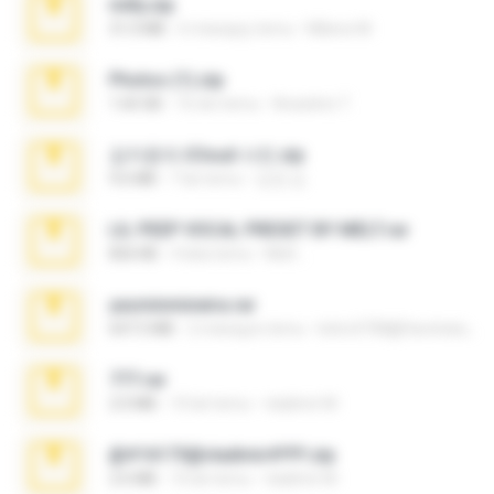
milly.zip
31.0 MB
6 miesięcy temu
Milene M.
Photos (1).zip
1.60 GB
16 dni temu
Anacleto T.
김지윤의 iCloud 사진.zip
9.6 MB
7 lat temu
성경 김.
LIL PEEP VOCAL PRESET BY MELT.rar
826 KB
4 lata temu
Melt ..
yasminmineira.rar
647.5 MB
2 miesiące temu
letiro5708@fanchatu.com
777.rar
2.0 MB
10 lat temu
vladimir M.
@#16173@vladimir#!!!!!!.zip
2.6 MB
10 lat temu
vladimir M.