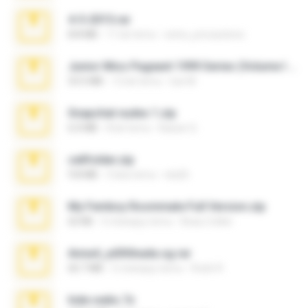
4-5-2015.rar
8.8 MB
11 lat temu
extra_precautions
Junior Miss Pageant 1999 Series (Volume I Part I NC 6).7z
53.5 MB
12 lat temu
luis M.
Snapchat nudes 1.zip
6.0 MB
8 lat temu
Baixar Q.
cellfolder.zip
9.8 MB
3 lata temu
ela26
My Femboy Roommate Full Version.zip
62 KB
5 miesięcy temu
Beau Collier
Anna4_yd3t0nada.sg.rar
60.7 MB
5 miesięcy temu
Rodri R.
hide vedio.7z