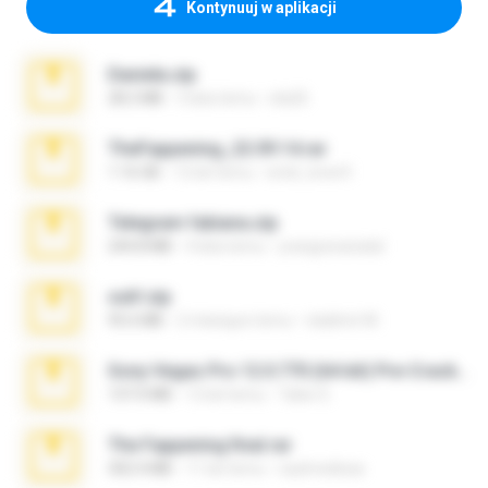
Kontynuuj w aplikacji
Daniela.zip
28.2 MB
3 lata temu
ela26
TheFappening_22.09.14.rar
1.16 GB
12 lat temu
erick_lover4
Telegram fabiana.zip
244.8 MB
4 lata temu
yrangravanatal
ouh!.zip
95.6 MB
2 miesiące temu
vladimir M.
Sony Vegas Pro 12.0.770 (64-bit) Pre-Cracked.zip
137.0 MB
12 lat temu
Tales S.
The Fappening final.rar
302.4 MB
11 lat temu
raulmedinax