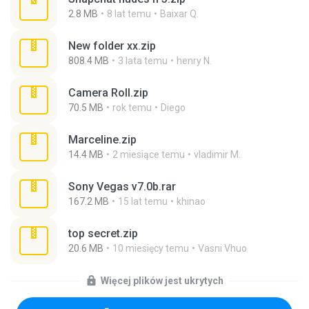
2.8 MB
8 lat temu
Baixar Q.
New folder xx.zip
808.4 MB
3 lata temu
henry N.
Camera Roll.zip
70.5 MB
rok temu
Diego
Marceline.zip
14.4 MB
2 miesiące temu
vladimir M.
Sony Vegas v7.0b.rar
167.2 MB
15 lat temu
khinao
top secret.zip
20.6 MB
10 miesięcy temu
Vasni Vhuo
Więcej plików jest ukrytych