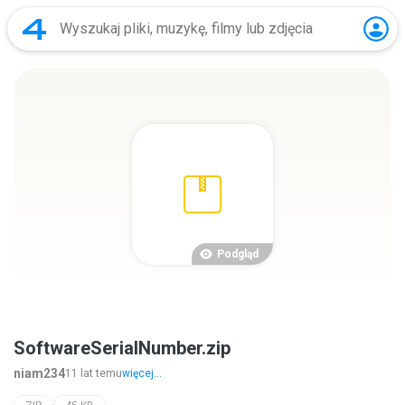
Podgląd
SoftwareSerialNumber.zip
niam234
11 lat temu
więcej...