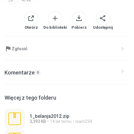
ZIP
45 KB
Otwórz
Do biblioteki
Pobierz
Udostępnij
Zgłosić
Komentarze
0
Więcej z tego folderu
1_belanja2012.zip
3,393 KB
14 lat temu
niam234