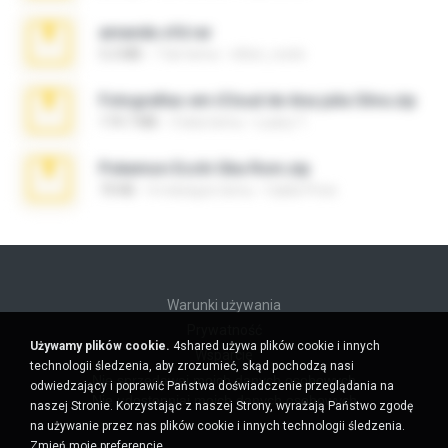
amanda sfd.rar
5.2 MB
7 lat temu
elton_roots
Fotografias em iCloud de Ana julia Silva.zip
174.7 MB
3 lata temu
Luany T.
Pokemon Ecchi Gba Rom.zip
70 KB
4 miesiące temu
Caleb Price
Warunki używania
Prywatność
Używamy plików cookie.
4shared używa plików cookie i innych
Wsparcie
technologii śledzenia, aby zrozumieć, skąd pochodzą nasi
Nie sprzedawaj moich danych osobowych
odwiedzający i poprawić Państwa doświadczenie przeglądania na
Nie udostępniaj moich danych osobowych
naszej Stronie. Korzystając z naszej Strony, wyrażają Państwo zgodę
na używanie przez nas plików cookie i innych technologii śledzenia.
Zmień moje preferencje