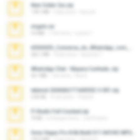
New folder 2xx.zip
178.1 MB
3 lata temu
henry N.
virgem.rar
4.4 MB
17 lat temu
Lucinei 7.
65536533_Conversa_do_WhatsApp_com_Meu_Esposo.zip
262.1 MB
18 dni temu
desomar T.
WhatsApp Chat - Mayara Cunhada .zip
36.7 MB
7 lat temu
Ana K.
takeout-20260621T160055Z-3-001.zip
2.00 GB
15 dni temu
Thata N.
Fl Studio Full Cracked.zip
79 KB
4 miesiące temu
Joel Powers
Sony Vegas Pro 8.0b Build 217-AVCHD-MPG-AC3 FIXED.7z
192.6 MB
16 lat temu
Steven P.