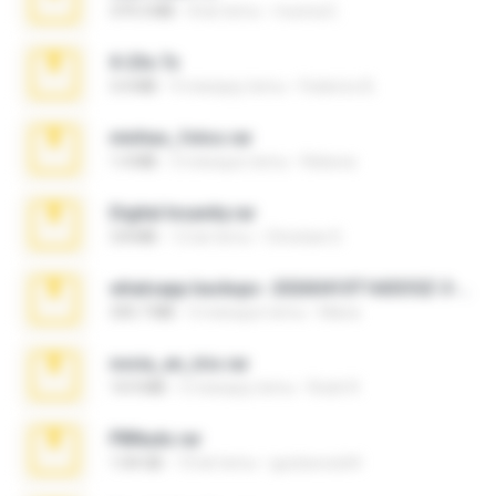
379.3 MB
8 lat temu
munna E.
X-23x.7z
3.4 MB
9 miesięcy temu
Federico B.
minhas_fotos.rar
1.4 MB
3 miesiące temu
Rebeca
Digital Insanity.rar
3.8 MB
12 lat temu
Christian D.
whatsapp backups -20260410T160335Z-3-001.zip
335.7 MB
4 miesiące temu
Maria
novia_en_trio.rar
14.9 MB
5 miesięcy temu
Rodri R.
PBNuds.rar
1.04 GB
10 lat temu
gustavocs64