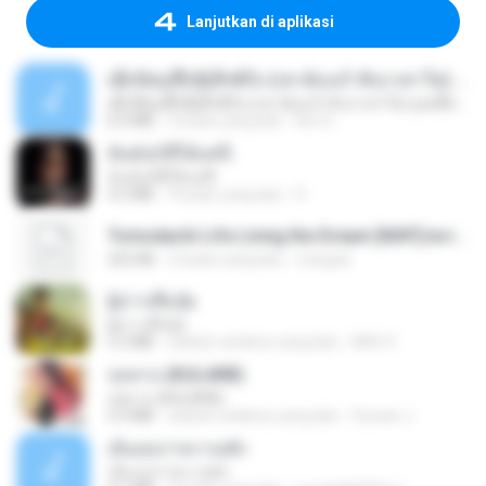
Lanjutkan di aplikasi
ເຊົາຮ້ອງເຖົ້າຊິເອົາທໍ່ໃດ (เซาฮ้องเถ้าสิเอาเท่าใด) ບຸນເກີດ ຫນູຫ່ວງ ft. ໂສພາ ຈຸນທະລາ
ເຊົາຮ້ອງເຖົ້າຊິເອົາທໍ່ໃດ (เซาฮ้องเถ้าสิเอาเท่าใด) ບຸນເກີດ ຫນູຫ່ວງ ft. ໂສພາ ຈຸນທະລາ
6.0 MB
2 bulan yang lalu
But G.
ฉันมันก็ดีได้แค่นี้
ฉันมันก็ดีได้แค่นี้
4.2 MB
9 bulan yang lalu
D
Tomodachi Life Living the Dream [NSP].torrent
252 KB
2 bulan yang lalu
margob
ผู้บ่าวเสื้อปุ๋ย
ผู้บ่าวเสื้อปุ๋ย
5.2 MB
sekitar setahun yang lalu
Mith 9.
กุหลาบ (KULARB)
กุหลาบ (KULARB)
5.9 MB
sekitar setahun yang lalu
Suwan J.
เอิ้นเธอว่าความฮัก
เอิ้นเธอว่าความฮัก