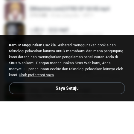
[Witanime.com] DTRD EP 04 HD.mp4
279.0 MB
8 hari yang lalu
DRTY
나훈아 - 영영.mp3
3.5 MB
4 tahun yang lalu
castor-trot
Kami Menggunakan Cookie.
4shared menggunakan cookie dan
배금성 - 사랑이 비를 맞아요.mp3
teknologi pelacakan lainnya untuk memahami dari mana pengunjung
3.5 MB
4 tahun yang lalu
castor-trot
kami datang dan meningkatkan pengalaman penelusuran Anda di
Situs Web kami. Dengan menggunakan Situs Web kami, Anda
menyetujui penggunaan cookie dan teknologi pelacakan lainnya oleh
신유리) 유두자위 A to Z.mp3
kami.
Ubah preferensi saya
256.6 MB
2 tahun yang lalu
좀비고4인커플 좀.
Saya Setuju
진성 - 천년을 빌려준다면.mp3
3.4 MB
4 tahun yang lalu
castor-trot
Kita Usahakan Lagi
Kita Usahakan Lagi
3.3 MB
sekitar setahun yang lalu
Fazri M.
DJ TIKTOK TERBARU 2025🎵DJ JANGAN TUNGGU LAMA LAMA NANTI LAMA LAMA 🎵DJ SEDIA AKU SEBELUM HUJAN