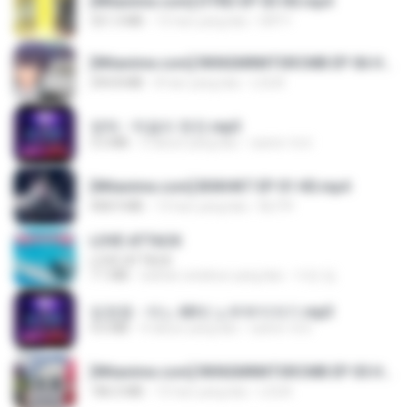
[Witanime.com] DTRD EP 03 HD.mp4
321.3 MB
15 hari yang lalu
DRTY
[Witanime.com] RKNGMNNTSRCMB EP 06 HD.mp4
294.8 MB
8 hari yang lalu
LOLKI
영탁 - 막걸리 한잔.mp3
3.2 MB
3 tahun yang lalu
castor-trot
[Witanime.com] BSKHKT EP 01 HD.mp4
408.9 MB
13 hari yang lalu
BLITR
LOVE ATTACK
LOVE ATTACK
7.1 MB
sekitar setahun yang lalu
지빈 임.
임영웅 - 어느 60대 노부부이야기.mp3
4.6 MB
4 tahun yang lalu
castor-trot
[Witanime.com] RKNGMNNTSRCMB EP 05 HD.mp4
186.0 MB
15 hari yang lalu
LOLKI