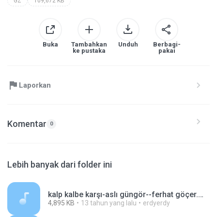
GZ
109,672 KB
Buka
Tambahkan
Unduh
Berbagi-
ke pustaka
pakai
Laporkan
Komentar
0
Lebih banyak dari folder ini
kalp kalbe karşı-aslı güngör--ferhat göçer.mp3
4,895 KB
13 tahun yang lalu
erdyerdy