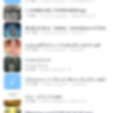
4.1 MB
2 bulan yang lalu
ถามพ่อ&#39;พ ม.
1_DOWNLOAD_FOURSHARED.jpg
1.9 MB
12 bulan yang lalu
Wtlprodthree A.
Wrath & Glory - Aeldari - Inheritance of Embers.pdf
53.7 MB
2 tahun yang lalu
federico f
หนูน้อยสู้ชีวิตกับภารกิจเลี้ยงพี่ชายทั้งห้า.pdf
27.2 MB
16 hari yang lalu
Pandarin
สายลมเจ็บปวด
สายลมเจ็บปวด
4.0 MB
8 bulan yang lalu
D
เมียน้อยเหงา พาเสียวค่ะ18+เล่าเรื่องเสียว.mp3
14.2 MB
7 tahun yang lalu
อมรพันธ์ จ.
진성 - 보릿고개.mp3
3.4 MB
4 tahun yang lalu
castor-trot