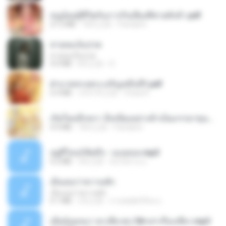
หนูน้อยสู้ชีวิตกับภารกิจเลี้ยงพี่ชายทั้งห้า.pdf
27.2 MB
18天之前
Pandarin
สายลมเจ็บปวด
สายลมเจ็บปวด
4.0 MB
8月之前
D
ฝ่าบาททรงพระเจริญหมื่นปี1.pdf
6.4 MB
大约1年之前
Orasa K.
เกิดใหม่อีกครา อี๋เหนียงอย่างข้าเป็นภรรยาขุนนาง 1_ST.pdf
4.9 MB
18天之前
Pandarin
อยู่ที่ไหนก็คิดถึง - เมนทอล.mp3
4.2 MB
2年之前
มันไม้สาย ม.
เอิ้นเธอว่าความฮัก
เอิ้นเธอว่าความฮัก
4.1 MB
2月之前
ถามพ่อ&#39;พ ม.
เมียน้อยเหงา พาเสียวค่ะ18+เล่าเรื่องเสียว.mp3