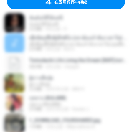
在应用程序中继续
ฉันมันก็ดีได้แค่นี้
ฉันมันก็ดีได้แค่นี้
4.2 MB
9月之前
D
ເຊົາຮ້ອງເຖົ້າຊິເອົາທໍ່ໃດ (เซาฮ้องเถ้าสิเอาเท่าใด) ບຸນເກີດ ຫນູຫ່ວງ ft. ໂສພາ ຈຸນທະລາ
ເຊົາຮ້ອງເຖົ້າຊິເອົາທໍ່ໃດ (เซาฮ้องเถ้าสิเอาเท่าใด) ບຸນເກີດ ຫນູຫ່ວງ ft. ໂສພາ ຈຸນທະລາ
6.0 MB
2月之前
But G.
Tomodachi Life Living the Dream [NSP].torrent
252 KB
2月之前
margob
ผู้บ่าวเสื้อปุ๋ย
ผู้บ่าวเสื้อปุ๋ย
5.2 MB
大约1年之前
Mith 9.
กุหลาบ (KULARB)
กุหลาบ (KULARB)
5.9 MB
大约1年之前
Suwan J.
1_DOWNLOAD_FOURSHARED.jpg
1.9 MB
12月之前
Wtlprodthree A.