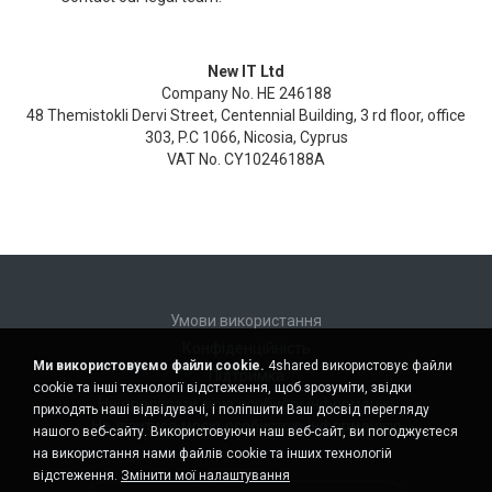
New IT Ltd
Company No. HE 246188
48 Themistokli Dervi Street, Centennial Building, 3 rd floor, office
303, P.C 1066, Nicosia, Cyprus
VAT No. CY10246188A
Умови використання
Конфіденційність
Ми використовуємо файли cookie.
4shared використовує файли
Підтримка
cookie та інші технології відстеження, щоб зрозуміти, звідки
Не продавати мою особисту інформацію
приходять наші відвідувачі, і поліпшити Ваш досвід перегляду
Не ділитися моєю особистою інформацією
нашого веб-сайту. Використовуючи наш веб-сайт, ви погоджуєтеся
на використання нами файлів cookie та інших технологій
відстеження.
Змінити мої налаштування