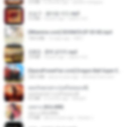
3.0 MB
6 months ago
aandre.rodrigues
조승구 - 꽃바람 여인.mp3
3.2 MB
4 years ago
castor-trot
[Witanime.com] SDONATA EP 03 HD.mp4
140.6 MB
16 days ago
GRET
김용임 - 흙에 살리라.mp3
2.8 MB
4 years ago
castor-trot
[SpacePowerFan.com] Dragon Ball Super EP1 480p.mp4
208.3 MB
about a year ago
AnimezToon.com
ยอมรับทุกอย่าง (แต่ไม่ยอมแพ้)
ยอมรับทุกอย่าง (แต่ไม่ยอมแพ้)
8.2 MB
4 months ago
Wang K.
กุหลาบ (KULARB)
กุหลาบ (KULARB)
5.9 MB
about a year ago
Suwan J.