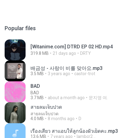
Popular files
[Witanime.com] DTRD EP 02 HD.mp4
319.8 MB
21 days ago
DRTY
배금성 - 사랑이 비를 맞아요.mp3
3.5 MB
3 years ago
castor-trot
BAD
BAD
3.7 MB
about a month ago
문지영 여.
สายลมเจ็บปวด
สายลมเจ็บปวด
4.0 MB
8 months ago
D
เรื่องเสียว สาแอบให้ลูกน้องผัวเย็ดคะ.mp3
13.6 MB
7 years ago
lambcr2 ..