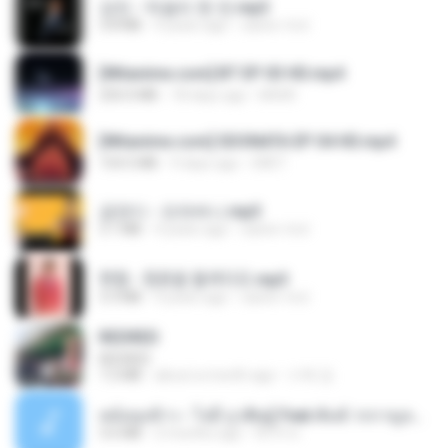
강진 - 막걸리 한 잔.mp3
3.8 MB
4 years ago
castor-trot
[Witanime.com] BT EP 03 HD.mp4
250.0 MB
18 days ago
BAXK
[Witanime.com] SDONATA EP 04 HD.mp4
154.5 MB
9 days ago
GRET
금잔디 - 오라버니.mp3
3.1 MB
4 years ago
castor-trot
현철 - 청춘을 돌려다오.mp3
3.3 MB
4 years ago
castor-trot
REDRED
REDRED
7.2 MB
about a month ago
수혁 장.
หม้อหุงข้าว - โจอี้ ภูวศิษฐ์ Feat.พั้นช์ วรกาญจน์-315237.mp3
3.6 MB
2 months ago
จิ๊กโก๋ ส.