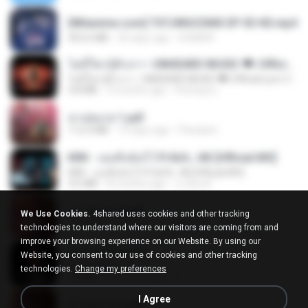
[Witanime.com] TSTJWGCDMS EP 03 HD.mp4
453.6 MB
20 days ago
DOMISR
ไม่มีใครรู้ตัวเรา– UNHEARD MUSIC 🖤| Official Lyric Video | เพลงสู้ชีวิต
ไม่มีใครรู้ตัวเรา– UNHEARD MUSIC 🖤| Official Lyric Video | เพลงสู้ชีวิต
4.8 MB
3 months ago
Peeraya L.
สาปสมรส 1.pdf
112.4 MB
15 days ago
Pandarin
KRK - เธอทิ้งฉันไว้ Ft.N/A , HK [Official MV]
KRK - เธอทิ้งฉันไว้ Ft.N/A , HK [Official MV]
4.6 MB
8 months ago
นวมินทร์
สาปสมรส 3.pdf
We Use Cookies.
4shared uses cookies and other tracking
73.4 MB
15 days ago
Pandarin
technologies to understand where our visitors are coming from and
improve your browsing experience on our Website. By using our
ฉันมันก็ดีได้แค่นี้
Website, you consent to our use of cookies and other tracking
ฉันมันก็ดีได้แค่นี้
technologies.
Change my preferences
4.2 MB
9 months ago
D
I Agree
สาปสมรส 2.pdf