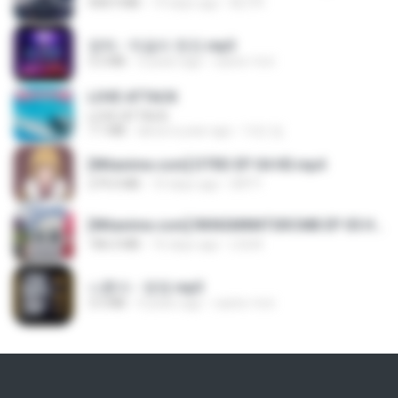
408.9 MB
14 days ago
BLITR
영탁 - 막걸리 한잔.mp3
3.2 MB
3 years ago
castor-trot
LOVE ATTACK
LOVE ATTACK
7.1 MB
about a year ago
지빈 임.
[Witanime.com] DTRD EP 04 HD.mp4
279.0 MB
10 days ago
DRTY
[Witanime.com] RKNGMNNTSRCMB EP 05 HD.mp4
186.0 MB
16 days ago
LOLKI
나훈아 - 영영.mp3
3.5 MB
4 years ago
castor-trot