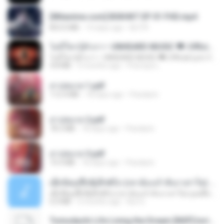
[Witanime.com] BSKHKT EP 01 FHD.mp4
853.0 MB
14 days ago
BLITR
ไม่มีใครรู้ตัวเรา– UNHEARD MUSIC 🖤| Official Lyric Video | เพลงสู้ชีวิต
ไม่มีใครรู้ตัวเรา– UNHEARD MUSIC 🖤| Official Lyric Video | เพลงสู้ชีวิต
4.8 MB
3 months ago
Peeraya L.
สาปสมรส 1.pdf
112.4 MB
18 days ago
Pandarin
สาปสมรส 2.pdf
78.3 MB
18 days ago
Pandarin
สาปสมรส 3.pdf
73.4 MB
18 days ago
Pandarin
ເຊົາຮ້ອງເຖົ້າຊິເອົາທໍ່ໃດ (เซาฮ้องเถ้าสิเอาเท่าใด) ບຸນເກີດ ຫນູຫ່ວງ ft. ໂສພາ ຈຸນທະລາ
ເຊົາຮ້ອງເຖົ້າຊິເອົາທໍ່ໃດ (เซาฮ้องเถ้าสิเอาเท่าใด) ບຸນເກີດ ຫນູຫ່ວງ ft. ໂສພາ ຈຸນທະລາ
6.0 MB
2 months ago
But G.
Tomodachi Life Living the Dream [NSP].torrent