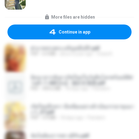
More files are hidden
Continue in app
ฝ่าบาททรงพระเจริญหมื่นปี1.pdf
PDF
6.4 MB
about a year ago
Orasa K.
ย้อนเวลากลับมาเกิดใหม่ในวันสิ้นโลกพร้อมมิติส่
วนตัว 1-443 [จบ] - 揍趴长颈鹿.pdf
PDF
499.6 MB
18 days ago
Pandarin
เกิดใหม่อีกครา อี๋เหนียงอย่างข้าเป็นภรรยาขุนนา
ง 1_ST.pdf
PDF
4.9 MB
18 days ago
Pandarin
ฉันไม่ต้องการพร สุจิรัน.pdf