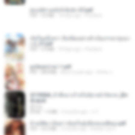
ฮ่องเต้ช่างคลั่งรักยิ่งนัก-ST.pdf
PDF
9.0 MB
18 days ago
Pandarin
เกิดใหม่อีกครา อี๋เหนียงอย่างข้าเป็นภรรยาขุนนา
ง 2_ST.pdf
PDF
4.9 MB
18 days ago
Pandarin
ฮูหยิuสุดป่วuฯ 1.pdf
PDF
68.8 MB
about a year ago
ณิชพน แ.
3f1f85b8_ข้าคือนางร้ายในนิยายจำกัดเรท_[En
d].epub
君子生
EPUB
1.3 MB
3 months ago
เจ โ.
ข้ามมิติมาเป็นสาวน้อยในอุ้งมือของอดีตลุง.pdf
PDF
25.4 MB
3 months ago
Reader Lily O.