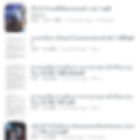
(Y) ฝ่าวิกฤตพิชิตหอคอยดำ เล่ม 1.pdf
BAILIW
PDF
101.1 MB
2 months ago
Pandarin
หวนกลับมาเป็นคนโปรดของฮ่องเต้ ch 1-200.pd
f
PDF
6.4 MB
2 months ago
My J.
ท่านแม่ทัพ ท่านต้องการภรรยาอย่างข้าถึงจะรุ่งเ
รือง ch 561-568 end.pdf
PDF
502 KB
2 months ago
My J.
ท่านแม่ทัพ ท่านต้องการภรรยาอย่างข้าถึงจะรุ่งเ
รือง ch 401-501.pdf
PDF
3.6 MB
2 months ago
My J.
หลังเข้าไปในนิยาย ฉันแย่งแสงจันทร์ของนางเอก
_1-154_(จบ).pdf
PDF
5.6 MB
18 days ago
Pandarin