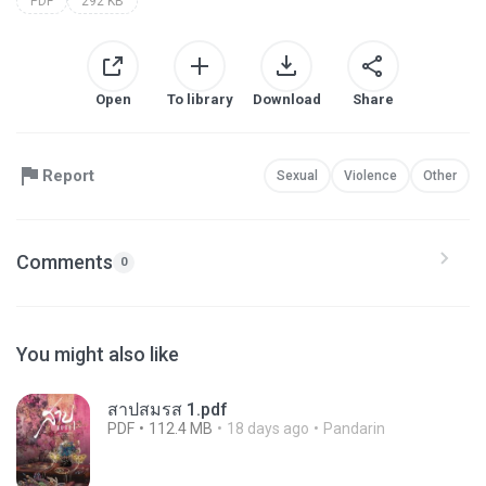
PDF
292 KB
Open
To library
Download
Share
Report
Sexual
Violence
Other
Comments
0
You might also like
สาปสมรส 1.pdf
PDF
112.4 MB
18 days ago
Pandarin