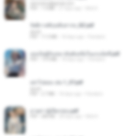
tanmobza@gmail.com
PDF
1.4 MB
27 days ago
Mob K.
รัตติกาลพิรุณสิบสารท_RZ.pdf
decht
PDF
11.5 MB
18 days ago
Pandarin
เธอเป็นผู้รับเหมาอันดับหนึ่งในแกแล็คซี่.pdf
PDF
19.9 MB
18 days ago
Pandarin
อย่าไปยอม เล่ม 1_ST.pdf
decht
PDF
2.7 MB
18 days ago
Pandarin
ม่ายสาวผู้เปียกปอน.pdf
PDF
684 KB
28 days ago
Mob K.