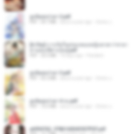
ฮูหยิuสุดป่วuฯ 2.pdf
PDF
64.7 MB
about a year ago
ณิชพน แ.
[A Chu] การเกิดใหม่ของหมอหญิงเทวดา l ชายา
ท่านอ๋องปีศาจ [จบ].pdf
PDF
35.5 MB
18 days ago
Pandarin
ฮูหยิuสุดป่วuฯ 3.pdf
PDF
65.3 MB
about a year ago
ณิชพน แ.
ฮูหยิuสุดป่วuฯ 4 จบ.pdf
PDF
72.5 MB
about a year ago
ณิชพน แ.
a6994762_9786160043507PDF.pdf