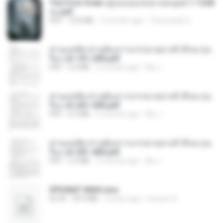
The First Order สู่รุ่งอรุณแห่งมวลมนุษย์ 1-1328
จบ.pdf
PDF
72.8 MB
3 months ago
Theerasak G.
ท่านแม่ทัพ ท่านต้องการภรรยาอย่างข้าถึงจะรุ่งเ
รือง ch 101-200.pdf
PDF
5.4 MB
2 months ago
My J.
ท่านแม่ทัพ ท่านต้องการภรรยาอย่างข้าถึงจะรุ่งเ
รือง ch 201-300.pdf
PDF
6.5 MB
2 months ago
My J.
ท่านแม่ทัพ ท่านต้องการภรรยาอย่างข้าถึงจะรุ่งเ
รือง ch 301-400.pdf
PDF
5.2 MB
2 months ago
My J.
SPIUNAT MAVI.xlsx
XLSX
99.4 MB
2 years ago
Susann S.