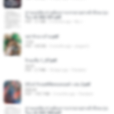
ท่านแม่ทัพ ท่านต้องการภรรยาอย่างข้าถึงจะรุ่งเ
รือง ch 502-551.pdf
PDF
3.1 MB
2 months ago
My J.
หย่ารักนางร้าย.pdf
1234
PDF
692 KB
3 months ago
yingyai S.
จิ่วฉงจื่อ 1_ST.pdf
decht
PDF
2.7 MB
18 days ago
Pandarin
(Y) ฝ่าวิกฤตพิชิตหอคอยดำ เล่ม 2.pdf
BAILIW
PDF
109.7 MB
2 months ago
Pandarin
ท่านแม่ทัพ ท่านต้องการภรรยาอย่างข้าถึงจะรุ่งเ
รือง ch 553-560.pdf