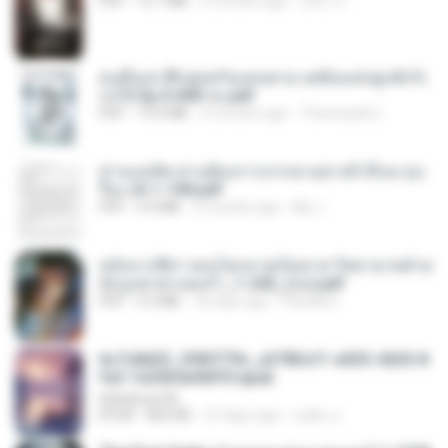
PDF
15.7 MB
3 months ago
อริยา ด.
คนอื่นเขาฝึกยุทธกันแทบตาย แต่ฉันแค่ปลูกผักก็เ
ก่งได้ Ep.0-600 จบ.pdf
PDF
19.0 MB
3 months ago
Theerasak G.
ท่านแม่ทัพ ท่านต้องการภรรยาอย่างข้าถึงจะรุ่งเ
รือง ch 1-100.pdf
PDF
4.4 MB
2 months ago
My J.
หลังจากพี่สาวคนโตกลายเป็นทาส รัชทายาทตำห
นักบูรพาตาแดงก่ำ_1-242_(จบ).pdf
PDF
9.3 MB
18 days ago
Pandarin
6c7c8d33_3f85779c_e3783cf1-e033-4265-8
fe2-1e23b5a9dff0.epub
littlebbear96
EPUB
804 KB
27 days ago
ทอฝัน ม.