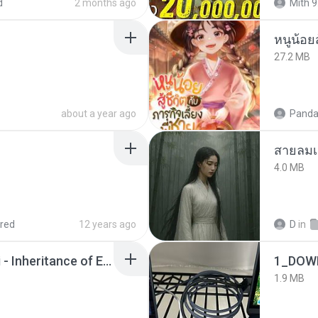
d
2 months ago
Mith 9
หนูน้อยส
27.2 MB
about a year ago
Panda
สายลมเ
4.0 MB
red
12 years ago
D
in
Wrath & Glory - Aeldari - Inheritance of Embers.pdf
1_DOW
1.9 MB