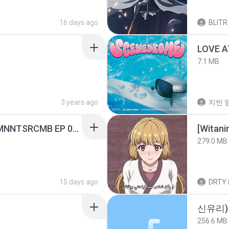
16 days ago
BLITR
LOVE 
7.1 MB
3 years ago
지빈 임
[Witanime.com] RKNGMNNTSRCMB EP 05 HD.mp4
[Witan
279.0 MB
15 days ago
DRTY
신유리) 
256.6 MB