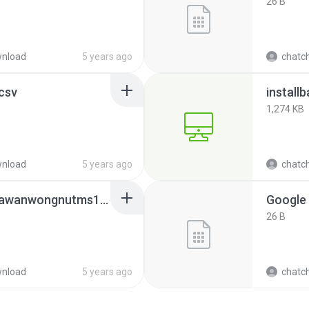
26 B
nload
5 years ago
chatc
csv
install
1,274 KB
nload
5 years ago
chatc
Backup-codes-chatchawanwongnutms18 (1).txt
Google 
26 B
nload
5 years ago
chatc