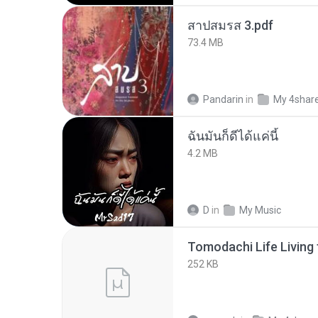
สาปสมรส 3.pdf
73.4 MB
Pandarin
in
My 4shar
ฉันมันก็ดีได้แค่นี้
4.2 MB
D
in
My Music
252 KB