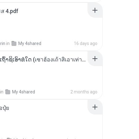
ส 4.pdf
rin
in
My 4shared
16 days ago
ເຊົາຮ້ອງເຖົ້າຊິເອົາທໍ່ໃດ (เซาฮ้องเถ้าสิเอาเท่าใด) ບຸນເກີດ ຫນູຫ່ວງ ft. ໂສພາ ຈຸນທະລາ
in
My 4shared
2 months ago
้อปุ๋ย