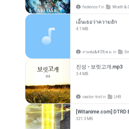
federico f
in
Wrath & 
เอิ้นเธอว่าความฮัก
4.1 MB
ถามพ่อ&#39;พ ม.
in
Sn
진성 - 보릿고개.mp3
3.4 MB
castor-trot
in
LHR
[Witanime.com] DTRD 
321.3 MB