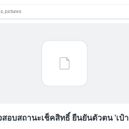
วจสอบสถานะเช็คสิทธิ์ ยืนยันตัวตน 'เป๋าตัง