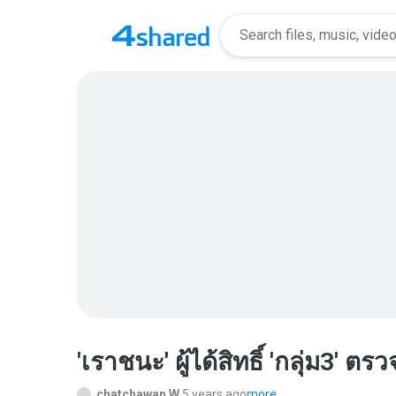
'เราชนะ' ผู้ได้สิทธิ์ 'กลุ่ม3' ตร
chatchawan W.
5 years ago
more...