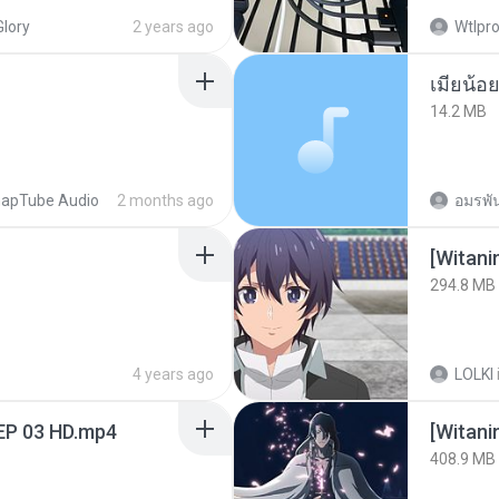
Glory
2 years ago
Wtlpro
14.2 MB
apTube Audio
2 months ago
อมรพัน
294.8 MB
4 years ago
LOLKI
EP 03 HD.mp4
[Witan
408.9 MB