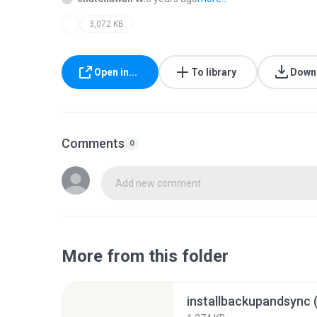
3,072 KB
Open in...
To library
Down
Comments
0
Add new comment
More from this folder
installbackupandsync (