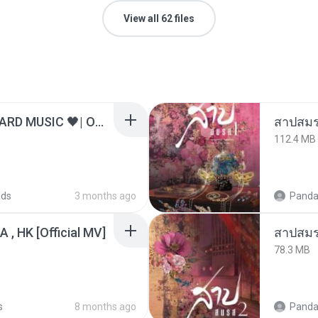
View all 62 files
ไม่มีใครรู้ตัวเรา– UNHEARD MUSIC 🖤| Official Lyric Video | เพลงสู้ชีวิต
สาปสมร
112.4 MB
ads
3 months ago
Panda
/A , HK [Official MV]
สาปสมร
78.3 MB
s
8 months ago
Panda