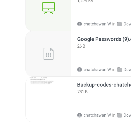
1,274 KB
chatchawan W.
in
Dow
Google Passwords (9).
26 B
chatchawan W.
in
Dow
781 B
chatchawan W.
in
Dow