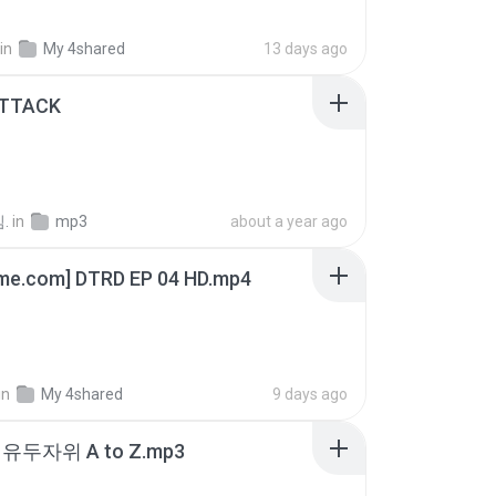
in
My 4shared
13 days ago
ATTACK
.
in
mp3
about a year ago
ime.com] DTRD EP 04 HD.mp4
in
My 4shared
9 days ago
유두자위 A to Z.mp3