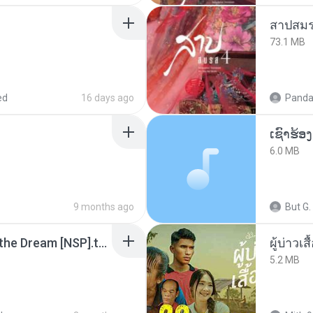
สาปสมร
73.1 MB
ed
16 days ago
Panda
6.0 MB
9 months ago
But G.
Tomodachi Life Living the Dream [NSP].torrent
ผู้บ่าวเสื
5.2 MB