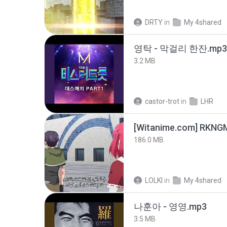
DRTY
in
My 4shared
영탁 - 막걸리 한잔.mp3
3.2 MB
castor-trot
in
LHR
186.0 MB
LOLKI
in
My 4shared
나훈아 - 영영.mp3
3.5 MB