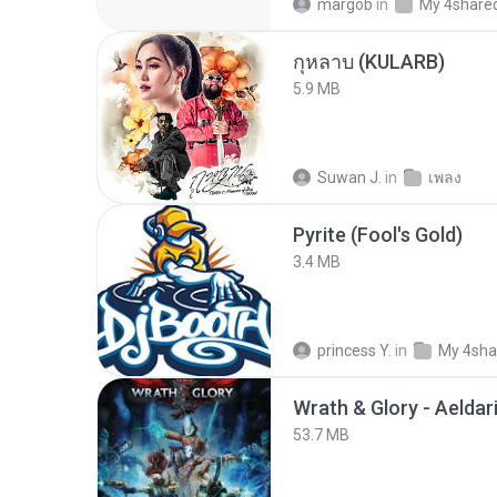
margob
in
My 4share
กุหลาบ (KULARB)
5.9 MB
Suwan J.
in
เพลง
Pyrite (Fool's Gold)
3.4 MB
princess Y.
in
My 4sha
53.7 MB