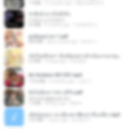
1.9 MB
12 months ago
Wtlprodthree A.
ชาติหน้าอาจไม่มีจริง
ชาติหน้าอาจไม่มีจริง
4.4 MB
9 months ago
ไวลุ้น&#39; อ.
ฮูหยิuสุดป่วuฯ 1.pdf
68.8 MB
about a year ago
ณิชพน แ.
เกิดใหม่อีกครา อี๋เหนียงอย่างข้าเป็นภรรยาขุนนาง 1_ST.pdf
4.9 MB
19 days ago
Pandarin
Air Hostess S01 E01.mp4
174.4 MB
3 months ago
민호 이.
ฉันไม่ต้องการพร สุจิรัน.pdf
tanmobza@gmail.com
1.4 MB
28 days ago
Mob K.
เมียน้อยเหงา พาเสียวค่ะ18+เล่าเรื่องเสียว.mp3
14.2 MB
7 years ago
อมรพันธ์ จ.