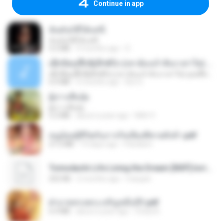
Continue in app
ฉันมันก็ดีได้แค่นี้
ฉันมันก็ดีได้แค่นี้
4.2 MB
9 months ago
D
ເຊົາຮ້ອງເຖົ້າຊິເອົາທໍ່ໃດ (เซาฮ้องเถ้าสิเอาเท่าใด) ບຸນເກີດ ຫນູຫ່ວງ ft. ໂສພາ ຈຸນທະລາ
ເຊົາຮ້ອງເຖົ້າຊິເອົາທໍ່ໃດ (เซาฮ้องเถ้าสิเอาเท่าใด) ບຸນເກີດ ຫນູຫ່ວງ ft. ໂສພາ ຈຸນທະລາ
6.0 MB
2 months ago
But G.
ผู้บ่าวเสื้อปุ๋ย
ผู้บ่าวเสื้อปุ๋ย
5.2 MB
about a year ago
Mith 9.
หนูน้อยสู้ชีวิตกับภารกิจเลี้ยงพี่ชายทั้งห้า.pdf
27.2 MB
19 days ago
Pandarin
Tomodachi Life Living the Dream [NSP].torrent
252 KB
2 months ago
margob
ฝ่าบาททรงพระเจริญหมื่นปี1.pdf
6.4 MB
about a year ago
Orasa K.