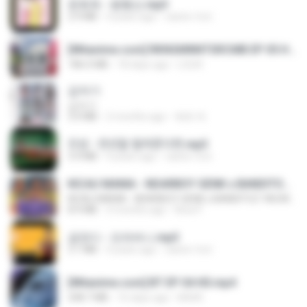
문희옥 - 평행선.mp3
2.9 MB
4 years ago
castor-trot
[Witanime.com] RKNGMNNTSRCMB EP 05 HD.mp4
186.0 MB
18 days ago
LOLKI
갑자기
갑자기
3.0 MB
2 months ago
복희 박.
진성 - 천년을 빌려준다면.mp3
3.4 MB
4 years ago
castor-trot
KICAU MANIA - NDARBOY GENK x BANDITOZ YAOW 86 (OFFICIAL LYRIC VIDEO) GAS POL NDANGAK
KICAU MANIA - NDARBOY GENK x BANDITOZ YAOW 86 (OFFICIAL LYRIC VIDEO) GAS POL NDANGAK
8.9 MB
3 months ago
Rina P.
금잔디 - 오라버니.mp3
3.1 MB
4 years ago
castor-trot
[Witanime.com] BT EP 04 HD.mp4
248.7 MB
16 days ago
BAXK