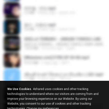
박우철 - 연모.mp3
3.5 MB
4 years ago
castor-trot
옹이 - 조항조.mp3
3.6 MB
4 years ago
castor-trot
ADELLA TERBARU - JANGAN TUNGGU LAMA LAMA - GELAS RETAK - OM ADELLA FULL ALBUM TERBARU 2026
ADELLA TERBARU - JANGAN TUNGGU LAMA LAMA - GELAS RETAK - OM ADELLA FULL ALBUM TERBARU 2026
133.0 MB
4 months ago
Cuplis
[Witanime.com] DTRD EP 05 HD.mp4
219.5 MB
5 days ago
DRTY
เพื่อนพี่ ช่วยทำให้เสด ( เล่าเรื่องเสียว ) 201.mp3
7.1 MB
6 years ago
TNP2 M.
We Use Cookies.
4shared uses cookies and other tracking
[Witanime.com] BT EP 05 HD.mp4
technologies to understand where our visitors are coming from and
287.6 MB
9 days ago
BAXK
improve your browsing experience on our Website. By using our
Website, you consent to our use of cookies and other tracking
[Witanime.com] HMYNGWHSNIDMS2S EP 05 HD.mp4
technologies.
Change my preferences