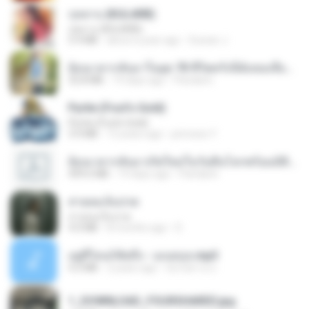
กุหลาบ (KULARB)
กุหลาบ (KULARB)
5.9 MB
about a year ago
Suwan J.
ย้อนเวลากลับมาในยุค 70 ชีวิตครั้งนี้ฉันขอเลือกเอง จบ.pdf
32.8 MB
19 days ago
Pandarin
Pyrite (Fool's Gold)
Pyrite (Fool's Gold)
3.4 MB
12 years ago
princess Y.
ย้อนเวลากลับมาเกิดใหม่ในวันสิ้นโลกพร้อมมิติส่วนตัว 1-443 [จบ] - 揍趴长颈鹿.pdf
499.6 MB
19 days ago
Pandarin
สายลมเจ็บปวด
สายลมเจ็บปวด
4.0 MB
8 months ago
D
อยู่ที่ไหนก็คิดถึง - เมนทอล.mp3
4.2 MB
2 years ago
มันไม้สาย ม.
1_DOWNLOAD_FOURSHARED.jpg