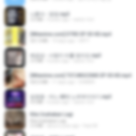
나훈아 - 영영.mp3
3.5 MB
4 years ago
castor-trot
[Witanime.com] DTRD EP 03 HD.mp4
321.3 MB
19 days ago
DRTY
배금성 - 사랑이 비를 맞아요.mp3
3.5 MB
4 years ago
castor-trot
[Witanime.com] TSTJWGCDMS EP 05 HD.mp4
423.2 MB
11 days ago
DOMISR
임영웅 - 어느 60대 노부부이야기.mp3
4.6 MB
4 years ago
castor-trot
Kita Usahakan Lagi
Kita Usahakan Lagi
3.3 MB
about a year ago
Fazri M.