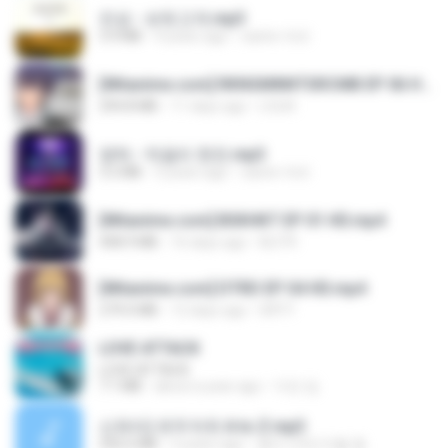
진성 - 보릿고개.mp3
3.4 MB
4 years ago
castor-trot
[Witanime.com] RKNGMNNTSRCMB EP 06 HD.mp4
294.8 MB
11 days ago
LOLKI
영탁 - 막걸리 한잔.mp3
3.2 MB
3 years ago
castor-trot
[Witanime.com] BSKHKT EP 01 HD.mp4
408.9 MB
16 days ago
BLITR
[Witanime.com] DTRD EP 04 HD.mp4
279.0 MB
12 days ago
DRTY
LOVE ATTACK
LOVE ATTACK
7.1 MB
about a year ago
지빈 임.
신유리) 유두자위 A to Z.mp3
256.6 MB
2 years ago
좀비고4인커플 좀.