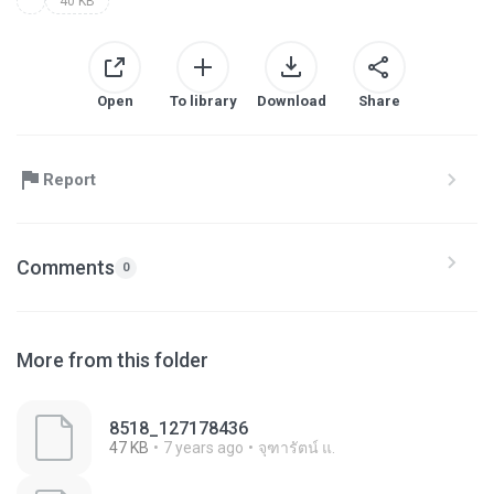
40 KB
Open
To library
Download
Share
Report
Comments
0
More from this folder
8518_127178436
47 KB
7 years ago
จุฑารัตน์ แ.