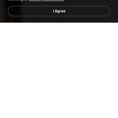
251.4 MB
9 days ago
KILJY
I Agree
나훈아 - 테스형!.mp3
4.4 MB
4 years ago
castor-trot
Pretty Girl
Pretty Girl
8.8 MB
25 days ago
황영지
[Witanime.com] BSKHKT EP 02 HD.mp4
406.1 MB
9 days ago
BLITR
Tabola Bale
Tabola Bale
4.4 MB
11 months ago
Hamdi U.
DJ TIKTOK TERBARU 2025🎵DJ JANGAN TUNGGU LAMA LAMA NANTI LAMA LAMA 🎵DJ SEDIA AKU SEBELUM HUJAN
DJ TIKTOK TERBARU 2025🎵DJ JANGAN TUNGGU LAMA LAMA NANTI LAMA LAMA 🎵DJ SEDIA AKU SEBELUM HUJAN
199.4 MB
7 months ago
Yahya Lahiya
[Witanime.com] TSTJWGCDMS EP 04 HD.mp4
567.0 MB
18 days ago
DOMISR