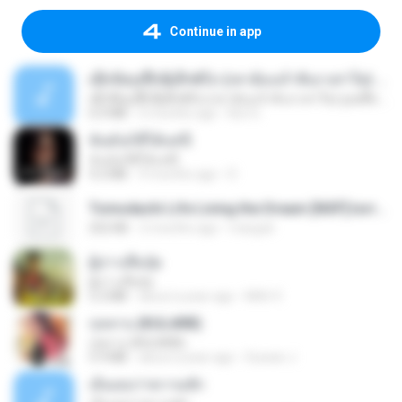
Continue in app
ເຊົາຮ້ອງເຖົ້າຊິເອົາທໍ່ໃດ (เซาฮ้องเถ้าสิเอาเท่าใด) ບຸນເກີດ ຫນູຫ່ວງ ft. ໂສພາ ຈຸນທະລາ
ເຊົາຮ້ອງເຖົ້າຊິເອົາທໍ່ໃດ (เซาฮ้องเถ้าสิเอาเท่าใด) ບຸນເກີດ ຫນູຫ່ວງ ft. ໂສພາ ຈຸນທະລາ
6.0 MB
2 months ago
But G.
ฉันมันก็ดีได้แค่นี้
ฉันมันก็ดีได้แค่นี้
4.2 MB
9 months ago
D
Tomodachi Life Living the Dream [NSP].torrent
252 KB
2 months ago
margob
ผู้บ่าวเสื้อปุ๋ย
ผู้บ่าวเสื้อปุ๋ย
5.2 MB
about a year ago
Mith 9.
กุหลาบ (KULARB)
กุหลาบ (KULARB)
5.9 MB
about a year ago
Suwan J.
เอิ้นเธอว่าความฮัก