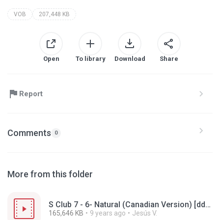
VOB
207,448 KB
Open
To library
Download
Share
Report
Comments
0
More from this folder
S Club 7 - 6- Natural (Canadian Version) [dd2.0-ntsc-fullscreen].vob
165,646 KB
9 years ago
Jesús V.