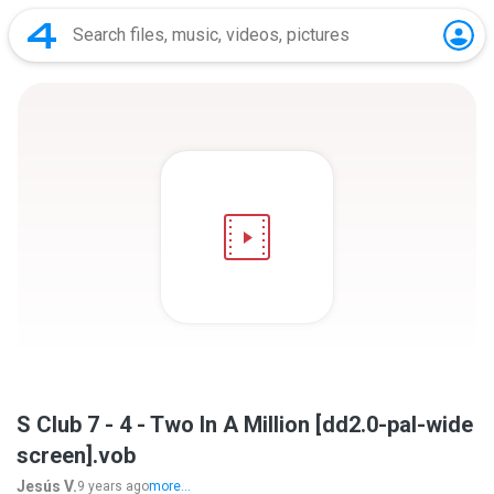
S Club 7 - 4 - Two In A Million [dd2.0-pal-wide
screen].vob
Jesús V.
9 years ago
more...