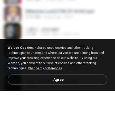
[Witanime.com] DTRD EP 04 HD.mp4
279.0 MB
8 days ago
DRTY
나훈아 - 영영.mp3
3.5 MB
4 years ago
castor-trot
배금성 - 사랑이 비를 맞아요.mp3
We Use Cookies.
4shared uses cookies and other tracking
3.5 MB
3 years ago
castor-trot
technologies to understand where our visitors are coming from and
improve your browsing experience on our Website. By using our
Website, you consent to our use of cookies and other tracking
신유리) 유두자위 A to Z.mp3
technologies.
Change my preferences
256.6 MB
2 years ago
좀비고4인커플 좀.
I Agree
진성 - 천년을 빌려준다면.mp3
3.4 MB
4 years ago
castor-trot
Kita Usahakan Lagi
Kita Usahakan Lagi
3.3 MB
about a year ago
Fazri M.
DJ TIKTOK TERBARU 2025🎵DJ JANGAN TUNGGU LAMA LAMA NANTI LAMA LAMA 🎵DJ SEDIA AKU SEBELUM HUJAN