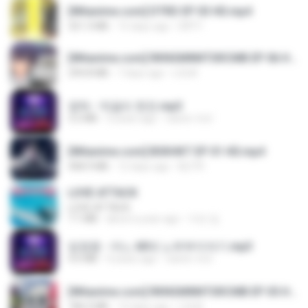
[Witanime.com] DTRD EP 03 HD.mp4
321.3 MB
15 days ago
DRTY
[Witanime.com] RKNGMNNTSRCMB EP 06 HD.mp4
294.8 MB
7 days ago
LOLKI
영탁 - 막걸리 한잔.mp3
3.2 MB
3 years ago
castor-trot
[Witanime.com] BSKHKT EP 01 HD.mp4
408.9 MB
12 days ago
BLITR
LOVE ATTACK
LOVE ATTACK
7.1 MB
about a year ago
지빈 임.
임영웅 - 어느 60대 노부부이야기.mp3
4.6 MB
4 years ago
castor-trot
[Witanime.com] RKNGMNNTSRCMB EP 05 HD.mp4
186.0 MB
14 days ago
LOLKI