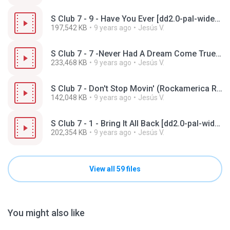
S Club 7 - 9 - Have You Ever [dd2.0-pal-widescreen].vob
197,542 KB
9 years ago
Jesús V.
S Club 7 - 7 -Never Had A Dream Come True [dd2.0-pal-widescreen].vob
233,468 KB
9 years ago
Jesús V.
S Club 7 - Don't Stop Movin' (Rockamerica Remix) dvdrip-dd2.0-ntsc-t17-zonelance.vob
142,048 KB
9 years ago
Jesús V.
S Club 7 - 1 - Bring It All Back [dd2.0-pal-widescreen].vob
202,354 KB
9 years ago
Jesús V.
View all 59 files
You might also like