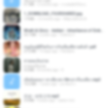
เอิ้นเธอว่าความฮัก
4.1 MB
2 months ago
ถามพ่อ&#39;พ ม.
1_DOWNLOAD_FOURSHARED.jpg
1.9 MB
12 months ago
Wtlprodthree A.
Wrath & Glory - Aeldari - Inheritance of Embers.pdf
53.7 MB
2 years ago
federico f
หนูน้อยสู้ชีวิตกับภารกิจเลี้ยงพี่ชายทั้งห้า.pdf
27.2 MB
15 days ago
Pandarin
สายลมเจ็บปวด
สายลมเจ็บปวด
4.0 MB
8 months ago
D
เมียน้อยเหงา พาเสียวค่ะ18+เล่าเรื่องเสียว.mp3
14.2 MB
7 years ago
อมรพันธ์ จ.
진성 - 보릿고개.mp3
3.4 MB
4 years ago
castor-trot