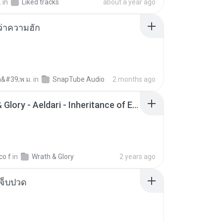
.
in
Liked tracks
about a year ago
อว่าความฮัก
อ&#39;พ ม.
in
SnapTube Audio
2 months ago
Wrath & Glory - Aeldari - Inheritance of Embers.pdf
co f
in
Wrath & Glory
2 years ago
จ็บปวด