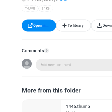
THUMB
34 KB
Open in...
To library
Down
Comments
0
Add new comment
More from this folder
1446.thumb