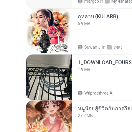
margob
in
My 4share
กุหลาบ (KULARB)
5.9 MB
Suwan J.
in
เพลง
1_DOWNLOAD_FOURSH
1.9 MB
Wtlprodthree A.
หนูน้อยสู้ชีวิตกับภารกิจเ
27.2 MB