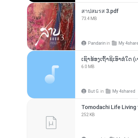
สาปสมรส 3.pdf
73.4 MB
Pandarin
in
My 4shar
6.0 MB
But G.
in
My 4shared
252 KB