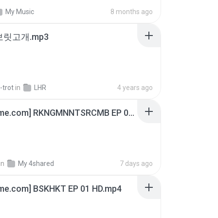
My Music
8 months ago
 보릿고개.mp3
-trot
in
LHR
4 years ago
[Witanime.com] RKNGMNNTSRCMB EP 06 HD.mp4
in
My 4shared
7 days ago
ime.com] BSKHKT EP 01 HD.mp4