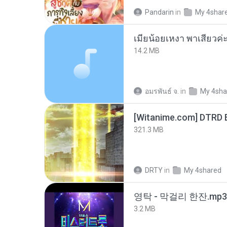
Pandarin
in
My 4shar
14.2 MB
อมรพันธ์ จ.
in
My 4sha
[Witanime.com] DTRD 
321.3 MB
DRTY
in
My 4shared
영탁 - 막걸리 한잔.mp3
3.2 MB