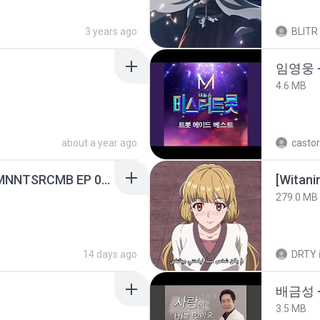
3 years ago
BLITR
임영웅 
4.6 MB
about a year ago
castor
[Witanime.com] RKNGMNNTSRCMB EP 05 HD.mp4
[Witan
279.0 MB
14 days ago
DRTY
배금성 
3.5 MB