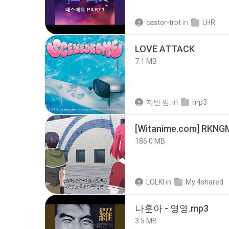
castor-trot
in
LHR
LOVE ATTACK
7.1 MB
지빈 임.
in
mp3
186.0 MB
LOLKI
in
My 4shared
나훈아 - 영영.mp3
3.5 MB