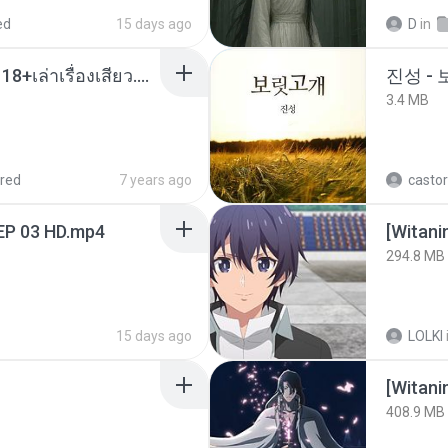
ed
15 days ago
D
in
เมียน้อยเหงา พาเสียวค่ะ18+เล่าเรื่องเสียว.mp3
진성 -
3.4 MB
red
7 years ago
castor
EP 03 HD.mp4
294.8 MB
15 days ago
LOLKI
[Witan
408.9 MB