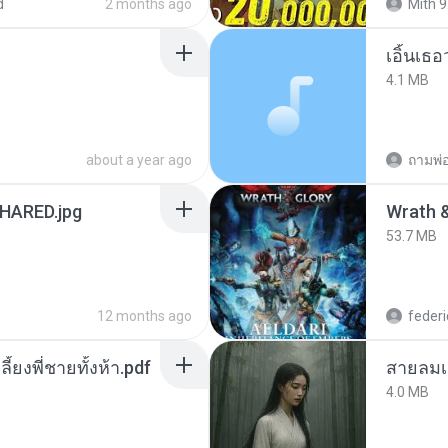
d
2 months ago
Mith 9
เอิ้นเธ
4.1 MB
about a year ago
ถามพ่
ARED.jpg
53.7 MB
12 months ago
federi
ลี้ยงพี่ชายทั้งห้า.pdf
สายลมเ
4.0 MB