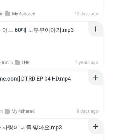
in
My 4shared
12 days ago
- 어느 60대 노부부이야기.mp3
-trot
in
LHR
4 years ago
ime.com] DTRD EP 04 HD.mp4
in
My 4shared
8 days ago
- 사랑이 비를 맞아요.mp3