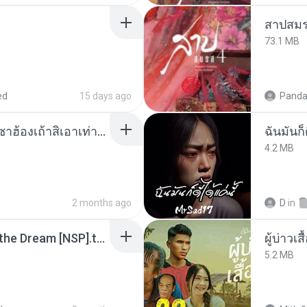
สาปสมร
73.1 MB
ed
15 days ago
Panda
ເຊົາຮ້ອງເຖົ້າຊິເອົາທໍ່ໃດ (เซาฮ้องเถ้าสิเอาเท่าใด) ບຸນເກີດ ຫນູຫ່ວງ ft. ໂສພາ ຈຸນທະລາ
ฉันมันก็ด
4.2 MB
2 months ago
D
in
Tomodachi Life Living the Dream [NSP].torrent
ผู้บ่าวเสื
5.2 MB