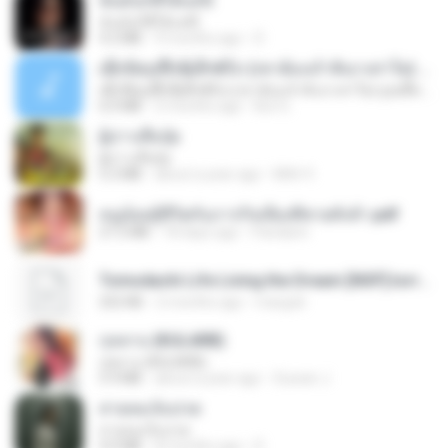
ฉันมันก็ดีได้แค่นี้
ฉันมันก็ดีได้แค่นี้
4.2 MB
9 months ago
D
ເຊົາຮ້ອງເຖົ້າຊິເອົາທໍ່ໃດ (เซาฮ้องเถ้าสิเอาเท่าใด) ບຸນເກີດ ຫນູຫ່ວງ ft. ໂສພາ ຈຸນທະລາ
ເຊົາຮ້ອງເຖົ້າຊິເອົາທໍ່ໃດ (เซาฮ้องเถ้าสิเอาเท่าใด) ບຸນເກີດ ຫນູຫ່ວງ ft. ໂສພາ ຈຸນທະລາ
6.0 MB
2 months ago
But G.
ผู้บ่าวเสื้อปุ๋ย
ผู้บ่าวเสื้อปุ๋ย
5.2 MB
about a year ago
Mith 9.
หนูน้อยสู้ชีวิตกับภารกิจเลี้ยงพี่ชายทั้งห้า.pdf
27.2 MB
18 days ago
Pandarin
Tomodachi Life Living the Dream [NSP].torrent
252 KB
2 months ago
margob
กุหลาบ (KULARB)
กุหลาบ (KULARB)
5.9 MB
about a year ago
Suwan J.
สายลมเจ็บปวด
สายลมเจ็บปวด
4.0 MB
8 months ago
D