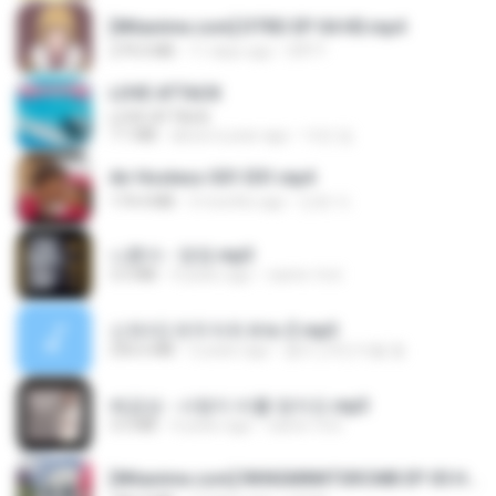
[Witanime.com] DTRD EP 04 HD.mp4
279.0 MB
11 days ago
DRTY
LOVE ATTACK
LOVE ATTACK
7.1 MB
about a year ago
지빈 임.
Air Hostess S01 E01.mp4
174.4 MB
3 months ago
민호 이.
나훈아 - 영영.mp3
3.5 MB
4 years ago
castor-trot
신유리) 유두자위 A to Z.mp3
256.6 MB
2 years ago
좀비고4인커플 좀.
배금성 - 사랑이 비를 맞아요.mp3
3.5 MB
4 years ago
castor-trot
[Witanime.com] RKNGMNNTSRCMB EP 05 HD.mp4