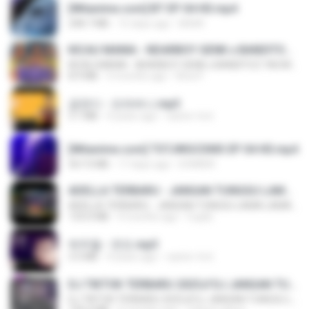
[Witanime.com] BT EP 04 HD.mp4
248.7 MB
15 days ago
BAXK
KICAU MANIA - NDARBOY GENK x BANDITOZ YAOW 86 (OFFICIAL LYRIC VIDEO) GAS POL NDANGAK
KICAU MANIA - NDARBOY GENK x BANDITOZ YAOW 86 (OFFICIAL LYRIC VIDEO) GAS POL NDANGAK
8.9 MB
3 months ago
Rina P.
금잔디 - 오라버니.mp3
3.1 MB
4 years ago
castor-trot
[Witanime.com] TSTJWGCDMS EP 04 HD.mp4
567.0 MB
17 days ago
DOMISR
ADELLA TERBARU - JANGAN TUNGGU LAMA LAMA - GELAS RETAK - OM ADELLA FULL ALBUM TERBARU 2026
ADELLA TERBARU - JANGAN TUNGGU LAMA LAMA - GELAS RETAK - OM ADELLA FULL ALBUM TERBARU 2026
133.0 MB
4 months ago
Cuplis
박우철 - 연모.mp3
3.5 MB
4 years ago
castor-trot
DJ TIKTOK TERBARU 2025🎵DJ JANGAN TUNGGU LAMA LAMA NANTI LAMA LAMA 🎵DJ SEDIA AKU SEBELUM HUJAN
DJ TIKTOK TERBARU 2025🎵DJ JANGAN TUNGGU LAMA LAMA NANTI LAMA LAMA 🎵DJ SEDIA AKU SEBELUM HUJAN