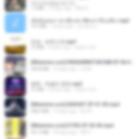
tanmobza@gmail.com
1.4 MB
27 days ago
Mob K.
เมียน้อยเหงา พาเสียวค่ะ18+เล่าเรื่องเสียว.mp3
14.2 MB
7 years ago
อมรพันธ์ จ.
진성 - 보릿고개.mp3
3.4 MB
4 years ago
castor-trot
[Witanime.com] RKNGMNNTSRCMB EP 06 HD.mp4
294.8 MB
10 days ago
LOLKI
영탁 - 막걸리 한잔.mp3
3.2 MB
3 years ago
castor-trot
[Witanime.com] BSKHKT EP 01 HD.mp4
408.9 MB
15 days ago
BLITR
[Witanime.com] DTRD EP 03 HD.mp4
321.3 MB
18 days ago
DRTY