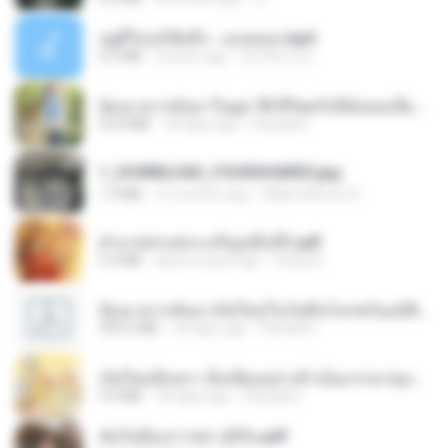
อยู่ที่ไหนก็คิดถึง - เมนทอล.mp3
4.2 MB
2 years ago
มันไม้สาย ม.
ย้อนเวลากลับมาในยุค 70 ชีวิตครั้งนี้ฉันขอเลือกเอง จบ.pdf
32.8 MB
18 days ago
Pandarin
1_DOWNLOAD_FOURSHARED.jpg
1.9 MB
12 months ago
Wtlprodthree A.
ฝ่าบาททรงพระเจริญหมื่นปี1.pdf
6.4 MB
about a year ago
Orasa K.
ย้อนเวลากลับมาเกิดใหม่ในวันสิ้นโลกพร้อมมิติส่วนตัว 1-443 [จบ] - 揍趴长颈鹿.pdf
499.6 MB
18 days ago
Pandarin
เกิดใหม่อีกครา อี๋เหนียงอย่างข้าเป็นภรรยาขุนนาง 1_ST.pdf
4.9 MB
18 days ago
Pandarin
ฉันไม่ต้องการพร สุจิรัน.pdf