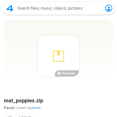
Preview
mat_poppies.zip
Paola
14 years ago
more...