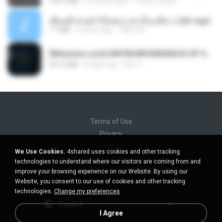
199.4 MB
6 months ago
Yahya Lahiya
เพื่อนพี่ ช่วยทำให้เสด ( เล่าเรื่องเสียว ) 201.mp3
7.1 MB
6 years ago
TNP2 M.
[Witanime.com] HMYNGWHSNIDMS2S EP 05 HD.mp4
251.4 MB
8 days ago
KILJY
Terms of Use
Privacy
Support
We Use Cookies.
4shared uses cookies and other tracking
Do not sell my personal information
technologies to understand where our visitors are coming from and
Do not share my personal information
improve your browsing experience on our Website. By using our
Website, you consent to our use of cookies and other tracking
technologies.
Change my preferences
English
I Agree