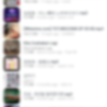
186.0 MB
17 days ago
LOLKI
임영웅 - 어느 60대 노부부이야기.mp3
4.6 MB
4 years ago
castor-trot
[Witanime.com] TSTJWGCDMS EP 05 HD.mp4
423.2 MB
10 days ago
DOMISR
Kita Usahakan Lagi
Kita Usahakan Lagi
3.3 MB
about a year ago
Fazri M.
문희옥 - 평행선.mp3
2.9 MB
4 years ago
castor-trot
갑자기
갑자기
3.0 MB
2 months ago
복희 박.
진성 - 천년을 빌려준다면.mp3
3.4 MB
4 years ago
castor-trot