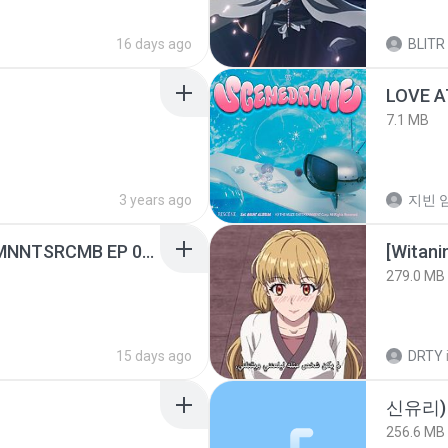
16 days ago
BLITR
LOVE 
7.1 MB
3 years ago
지빈 임
[Witanime.com] RKNGMNNTSRCMB EP 05 HD.mp4
[Witan
279.0 MB
15 days ago
DRTY
신유리) 
256.6 MB