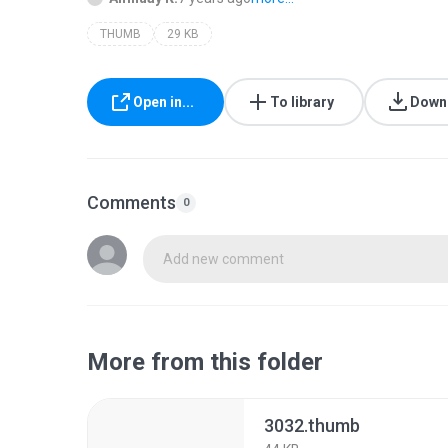
THUMB
29 KB
Open in...
To library
Down
Comments
0
Add new comment
More from this folder
3032.thumb