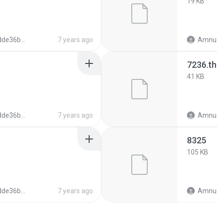
19 KB
51b0cc6d017d8f4
7 years ago
Amnua
7236.t
41 KB
51b0cc6d017d8f4
7 years ago
Amnua
8325
105 KB
51b0cc6d017d8f4
7 years ago
Amnua