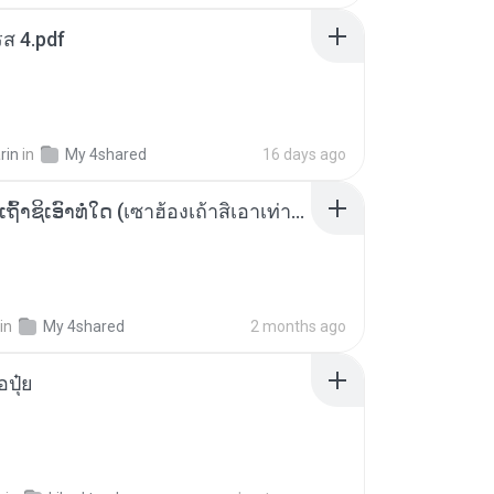
ส 4.pdf
rin
in
My 4shared
16 days ago
ເຊົາຮ້ອງເຖົ້າຊິເອົາທໍ່ໃດ (เซาฮ้องเถ้าสิเอาเท่าใด) ບຸນເກີດ ຫນູຫ່ວງ ft. ໂສພາ ຈຸນທະລາ
in
My 4shared
2 months ago
้อปุ๋ย