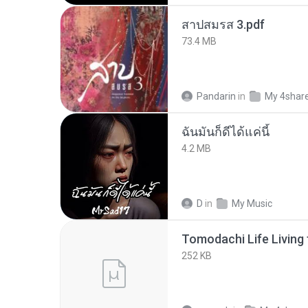
สาปสมรส 3.pdf
73.4 MB
Pandarin
in
My 4shar
ฉันมันก็ดีได้แค่นี้
4.2 MB
D
in
My Music
252 KB