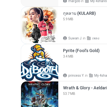
margob
in
My 4share
กุหลาบ (KULARB)
5.9 MB
Suwan J.
in
เพลง
Pyrite (Fool's Gold)
3.4 MB
princess Y.
in
My 4sha
53.7 MB