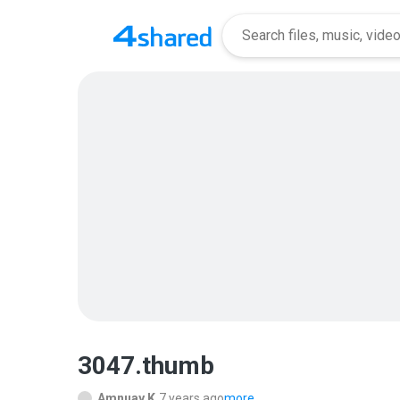
3047.thumb
Amnuay K.
7 years ago
more...