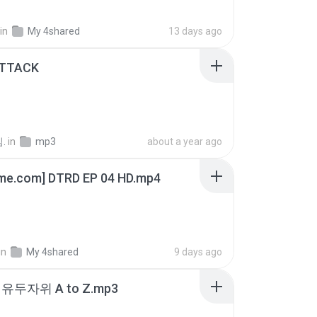
in
My 4shared
13 days ago
ATTACK
.
in
mp3
about a year ago
ime.com] DTRD EP 04 HD.mp4
in
My 4shared
9 days ago
유두자위 A to Z.mp3