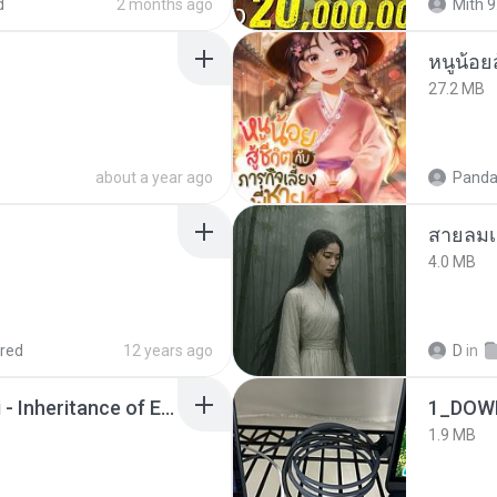
d
2 months ago
Mith 9
หนูน้อยส
27.2 MB
about a year ago
Panda
สายลมเ
4.0 MB
red
12 years ago
D
in
Wrath & Glory - Aeldari - Inheritance of Embers.pdf
1_DOW
1.9 MB