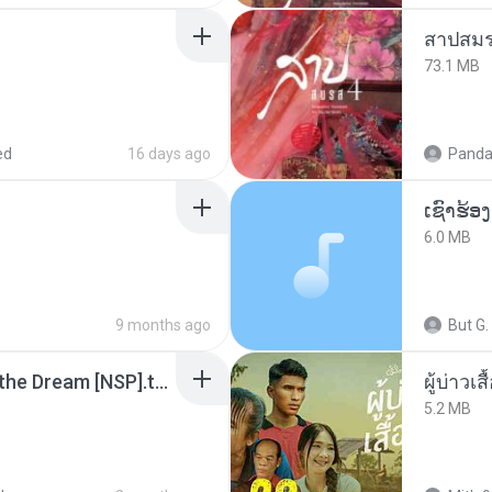
สาปสมร
73.1 MB
ed
16 days ago
Panda
6.0 MB
9 months ago
But G.
Tomodachi Life Living the Dream [NSP].torrent
ผู้บ่าวเสื
5.2 MB