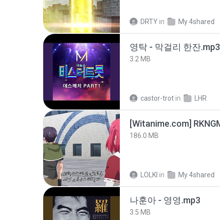
DRTY
in
My 4shared
영탁 - 막걸리 한잔.mp3
3.2 MB
castor-trot
in
LHR
186.0 MB
LOLKI
in
My 4shared
나훈아 - 영영.mp3
3.5 MB