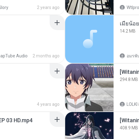
Glory
2 years ago
Wtlpro
14.2 MB
apTube Audio
2 months ago
อมรพัน
294.8 MB
4 years ago
LOLKI
EP 03 HD.mp4
[Witan
408.9 MB