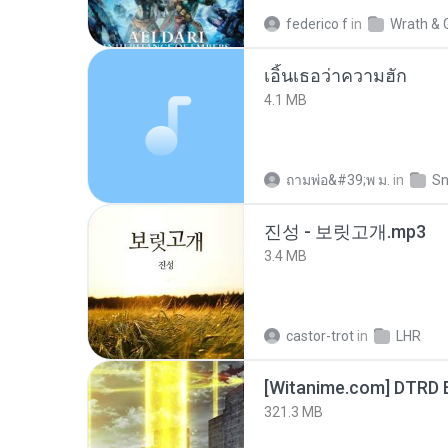
federico f
in
Wrath & 
เอิ้นเธอว่าความฮัก
4.1 MB
ถามพ่อ&#39;พ ม.
in
Sn
진성 - 보릿고개.mp3
3.4 MB
castor-trot
in
LHR
[Witanime.com] DTRD 
321.3 MB