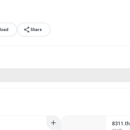
load
Share
8311.t