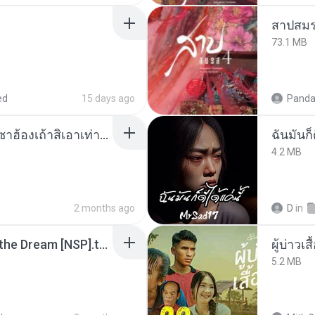
สาปสมร
73.1 MB
ed
15 days ago
Panda
ເຊົາຮ້ອງເຖົ້າຊິເອົາທໍ່ໃດ (เซาฮ้องเถ้าสิเอาเท่าใด) ບຸນເກີດ ຫນູຫ່ວງ ft. ໂສພາ ຈຸນທະລາ
ฉันมันก็ด
4.2 MB
2 months ago
D
in
Tomodachi Life Living the Dream [NSP].torrent
ผู้บ่าวเสื
5.2 MB