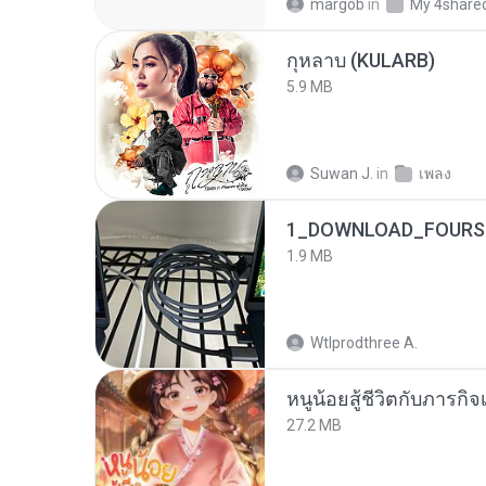
margob
in
My 4share
กุหลาบ (KULARB)
5.9 MB
Suwan J.
in
เพลง
1_DOWNLOAD_FOURSH
1.9 MB
Wtlprodthree A.
หนูน้อยสู้ชีวิตกับภารกิจเ
27.2 MB