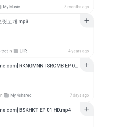
My Music
8 months ago
 보릿고개.mp3
-trot
in
LHR
4 years ago
[Witanime.com] RKNGMNNTSRCMB EP 06 HD.mp4
in
My 4shared
7 days ago
ime.com] BSKHKT EP 01 HD.mp4