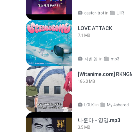
castor-trot
in
LHR
LOVE ATTACK
7.1 MB
지빈 임.
in
mp3
186.0 MB
LOLKI
in
My 4shared
나훈아 - 영영.mp3
3.5 MB