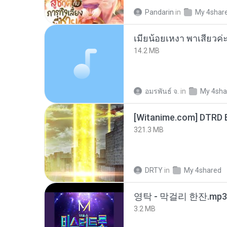
Pandarin
in
My 4shar
14.2 MB
อมรพันธ์ จ.
in
My 4sha
[Witanime.com] DTRD 
321.3 MB
DRTY
in
My 4shared
영탁 - 막걸리 한잔.mp3
3.2 MB