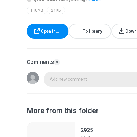
THUMB
24 KB
Open in...
To library
Down
Comments
0
Add new comment
More from this folder
2925