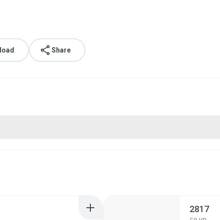
load
Share
2817