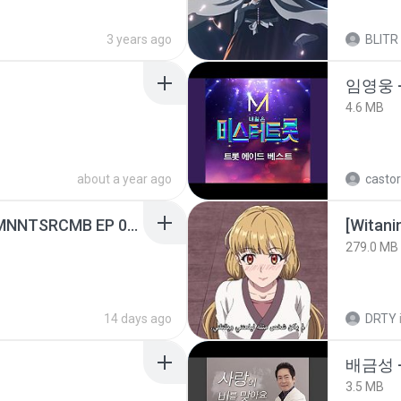
3 years ago
BLITR
임영웅 
4.6 MB
about a year ago
castor
[Witanime.com] RKNGMNNTSRCMB EP 05 HD.mp4
[Witan
279.0 MB
14 days ago
DRTY
배금성 
3.5 MB