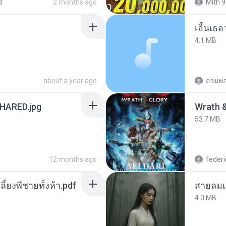
d
2 months ago
Mith 9
เอิ้นเธ
4.1 MB
about a year ago
ถามพ่
ARED.jpg
53.7 MB
12 months ago
federi
ลี้ยงพี่ชายทั้งห้า.pdf
สายลมเ
4.0 MB