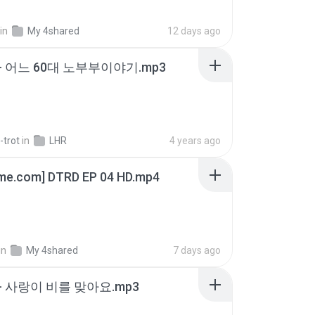
in
My 4shared
12 days ago
- 어느 60대 노부부이야기.mp3
-trot
in
LHR
4 years ago
ime.com] DTRD EP 04 HD.mp4
in
My 4shared
7 days ago
- 사랑이 비를 맞아요.mp3