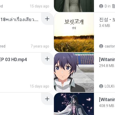
ed
15 days ago
D
in
เมียน้อยเหงา พาเสียวค่ะ18+เล่าเรื่องเสียว.mp3
진성 -
3.4 MB
red
7 years ago
castor
EP 03 HD.mp4
294.8 MB
15 days ago
LOLKI
[Witan
408.9 MB