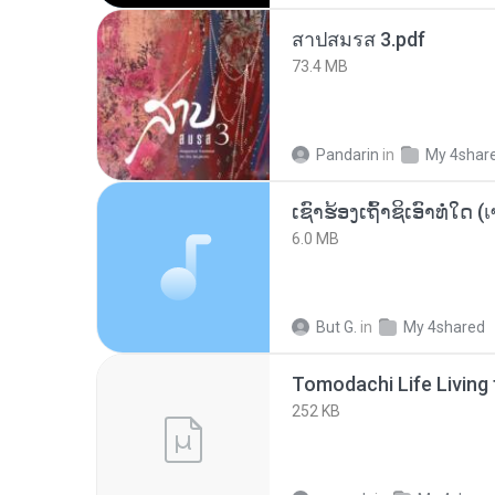
สาปสมรส 3.pdf
73.4 MB
Pandarin
in
My 4shar
6.0 MB
But G.
in
My 4shared
252 KB