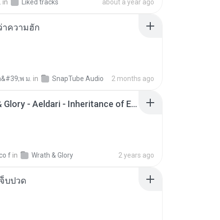
.
in
Liked tracks
about a year ago
อว่าความฮัก
อ&#39;พ ม.
in
SnapTube Audio
2 months ago
Wrath & Glory - Aeldari - Inheritance of Embers.pdf
co f
in
Wrath & Glory
2 years ago
จ็บปวด