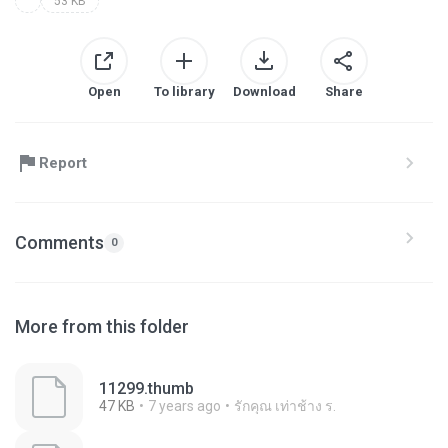
53 KB
Open
To library
Download
Share
Report
Comments
0
More from this folder
11299.thumb
47 KB
7 years ago
รักคุณ เท่าช้าง ร.