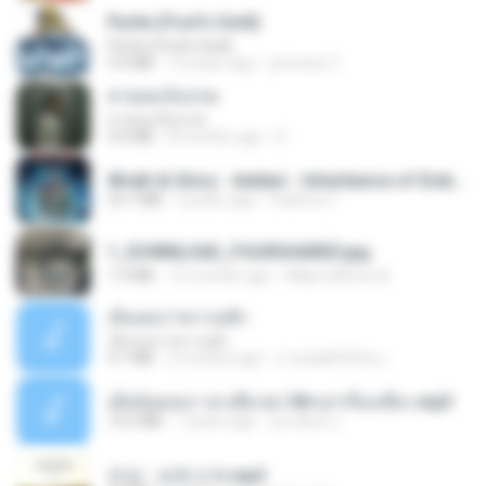
Pyrite (Fool's Gold)
Pyrite (Fool's Gold)
3.4 MB
12 years ago
princess Y.
สายลมเจ็บปวด
สายลมเจ็บปวด
4.0 MB
8 months ago
D
Wrath & Glory - Aeldari - Inheritance of Embers.pdf
53.7 MB
2 years ago
federico f
1_DOWNLOAD_FOURSHARED.jpg
1.9 MB
12 months ago
Wtlprodthree A.
เอิ้นเธอว่าความฮัก
เอิ้นเธอว่าความฮัก
4.1 MB
2 months ago
ถามพ่อ&#39;พ ม.
เมียน้อยเหงา พาเสียวค่ะ18+เล่าเรื่องเสียว.mp3
14.2 MB
7 years ago
อมรพันธ์ จ.
진성 - 보릿고개.mp3