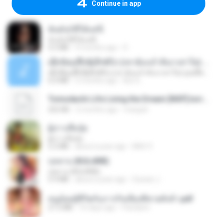
Continue in app
ฉันมันก็ดีได้แค่นี้
ฉันมันก็ดีได้แค่นี้
4.2 MB
9 months ago
D
ເຊົາຮ້ອງເຖົ້າຊິເອົາທໍ່ໃດ (เซาฮ้องเถ้าสิเอาเท่าใด) ບຸນເກີດ ຫນູຫ່ວງ ft. ໂສພາ ຈຸນທະລາ
ເຊົາຮ້ອງເຖົ້າຊິເອົາທໍ່ໃດ (เซาฮ้องเถ้าสิเอาเท่าใด) ບຸນເກີດ ຫນູຫ່ວງ ft. ໂສພາ ຈຸນທະລາ
6.0 MB
2 months ago
But G.
Tomodachi Life Living the Dream [NSP].torrent
252 KB
2 months ago
margob
ผู้บ่าวเสื้อปุ๋ย
ผู้บ่าวเสื้อปุ๋ย
5.2 MB
about a year ago
Mith 9.
กุหลาบ (KULARB)
กุหลาบ (KULARB)
5.9 MB
about a year ago
Suwan J.
หนูน้อยสู้ชีวิตกับภารกิจเลี้ยงพี่ชายทั้งห้า.pdf
27.2 MB
16 days ago
Pandarin