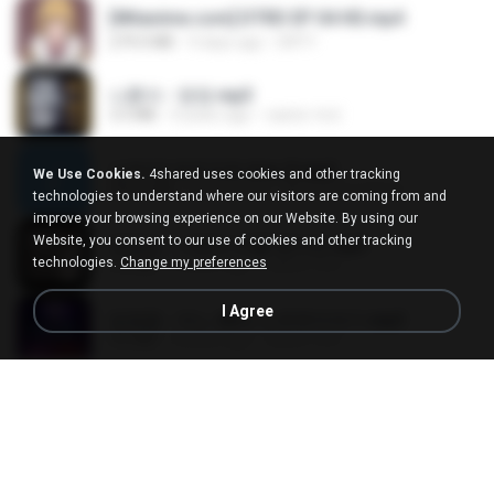
[Witanime.com] DTRD EP 04 HD.mp4
279.0 MB
9 days ago
DRTY
나훈아 - 영영.mp3
3.5 MB
4 years ago
castor-trot
신유리) 유두자위 A to Z.mp3
We Use Cookies.
4shared uses cookies and other tracking
256.6 MB
2 years ago
좀비고4인커플 좀.
technologies to understand where our visitors are coming from and
improve your browsing experience on our Website. By using our
Website, you consent to our use of cookies and other tracking
배금성 - 사랑이 비를 맞아요.mp3
technologies.
Change my preferences
3.5 MB
4 years ago
castor-trot
I Agree
임영웅 - 어느 60대 노부부이야기.mp3
4.6 MB
4 years ago
castor-trot
Air Hostess S01 E01.mp4
174.4 MB
3 months ago
민호 이.
진성 - 천년을 빌려준다면.mp3
3.4 MB
4 years ago
castor-trot