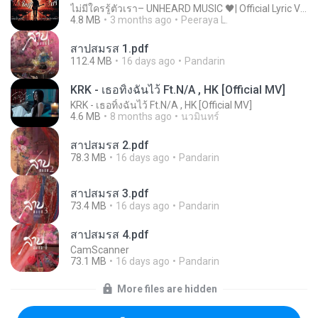
ไม่มีใครรู้ตัวเรา– UNHEARD MUSIC 🖤| Official Lyric Video | เพลงสู้ชีวิต
4.8 MB
3 months ago
Peeraya L.
สาปสมรส 1.pdf
112.4 MB
16 days ago
Pandarin
KRK - เธอทิ้งฉันไว้ Ft.N/A , HK [Official MV]
KRK - เธอทิ้งฉันไว้ Ft.N/A , HK [Official MV]
4.6 MB
8 months ago
นวมินทร์
สาปสมรส 2.pdf
78.3 MB
16 days ago
Pandarin
สาปสมรส 3.pdf
73.4 MB
16 days ago
Pandarin
สาปสมรส 4.pdf
CamScanner
73.1 MB
16 days ago
Pandarin
More files are hidden