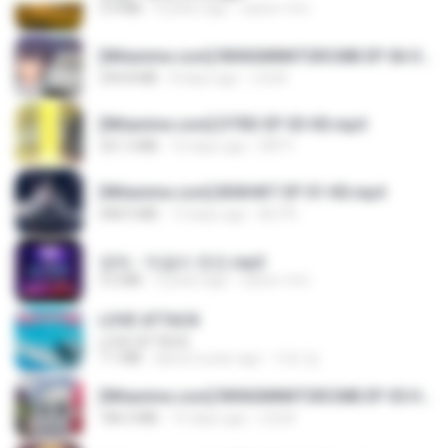
3.4 MB
4 years ago
castor-trot
[Witanime.com] RKNGMNNTSRCMB EP 06 HD.mp4
294.8 MB
8 days ago
LOLKI
[Witanime.com] DTRD EP 03 HD.mp4
321.3 MB
16 days ago
DRTY
[Witanime.com] BSKHKT EP 01 HD.mp4
408.9 MB
13 days ago
BLITR
영탁 - 막걸리 한잔.mp3
3.2 MB
3 years ago
castor-trot
LOVE ATTACK
LOVE ATTACK
7.1 MB
about a year ago
지빈 임.
[Witanime.com] RKNGMNNTSRCMB EP 05 HD.mp4
186.0 MB
15 days ago
LOLKI