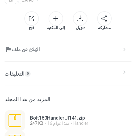
ZIP
250 KB
مشاركة
تنزيل
إلى المكتبة
فتح
الإبلاغ عن ملف
التعليقات
0
المزيد من هذا المجلد
Bolt160HandlerUI141.zip
Handler
16 منذ أعوام
247 KB