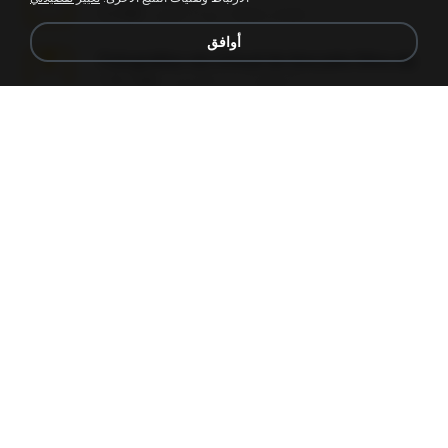
elton_roots
منذ 7 أعوام
5.2 MB
أوافق
Fotografias em iCloud de Ana julia Silva.zip
Luany T.
منذ 3 أعوام
174.7 MB
L3150.rar
Alex P.
منذ 6 أشهر
1.3 MB
novinha casada1.rar
fabianointegrado
منذ 15 عامًا
720 KB
Reset L1250.rar
Alex P.
منذ 3 أشهر
2.8 MB
vazada 1.rar
Ulysses L.
منذ شهرين
241.8 MB
Perdeu o celular.rar
plantaopiriguete
منذ 17 عامًا
323 KB