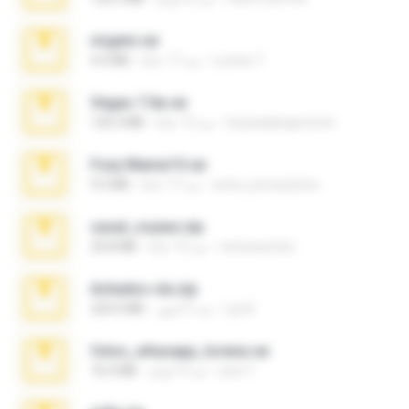
virgem.rar
Lucinei 7.
منذ 17 عامًا
4.4 MB
Vegas 7.0a.rar
boyisadangerzone
منذ 15 عامًا
120.3 MB
Foxy Mama15.rar
extra_precautions
منذ 17 عامًا
9.5 MB
casal_voyeur.zip
netowescher
منذ 15 عامًا
20.8 MB
Achados sla.zip
Lya K.
منذ 5 أشهر
220.0 MB
fotos_whasapp_lorena.rar
jose T.
منذ 4 أعوام
76.4 MB