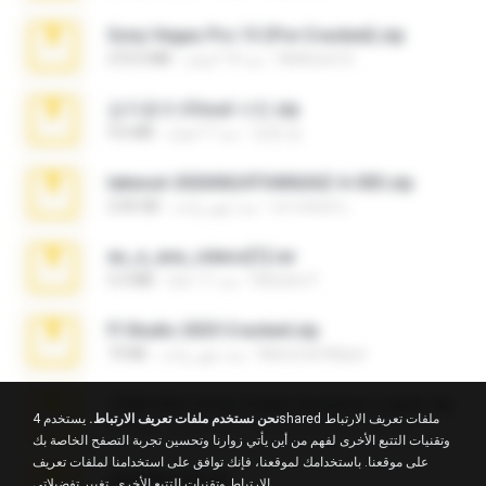
Sony Vegas Pro 13 (Pre-Cracked).zip
Mellicent D.
منذ 10 أعوام
272.0 MB
김지윤의 iCloud 사진.zip
성경 김.
منذ 7 أعوام
9.6 MB
takeout-20260624T040626Z-6-003.zip
อรรถพงษ์ บ.
منذ شهر واحد
2.00 GB
eu_e_ana_videos[1].rar
Adriano F.
منذ 11 عامًا
5.5 MB
Fl Studio 2025 Cracked.zip
Maverick Mayer
منذ شهر واحد
73 KB
7258 USA Circle Crypto Investors Leads.zip
نحن نستخدم ملفات تعريف الارتباط.
يستخدم 4shared ملفات تعريف الارتباط
cmqadeer@786786786
منذ 23 يومًا
3.1 MB
وتقنيات التتبع الأخرى لفهم من أين يأتي زوارنا وتحسين تجربة التصفح الخاصة بك
على موقعنا. باستخدامك لموقعنا، فإنك توافق على استخدامنا لملفات تعريف
amanda sfd.rar
الارتباط وتقنيات التتبع الأخرى.
تغيير تفضيلاتي