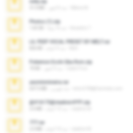
milly.zip
Milene M.
منذ 6 أشهر
31.0 MB
Photos (1).zip
Anacleto T.
منذ 16 يومًا
1.60 GB
LIL PEEP VOCAL PRESET BY MELT.rar
Melt ..
منذ 4 أعوام
826 KB
Pokemon Ecchi Gba Rom.zip
Caleb Price
منذ 4 أشهر
70 KB
yasminmineira.rar
letiro5708@fanchatu.com
منذ شهرين
647.5 MB
@#16173@vladimir#!!!!!!.zip
vladimir M.
منذ 10 أعوام
2.6 MB
777.rar
vladimir M.
منذ 10 أعوام
2.0 MB