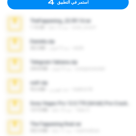
استمر في التطبيق
TheFappening_22.09.14.rar
erick_lover4
منذ 12 عامًا
1.16 GB
Daniela.zip
ela26
منذ 3 أعوام
28.2 MB
Telegram fabiana.zip
yrangravanatal
منذ 4 أعوام
244.8 MB
ouh!.zip
vladimir M.
منذ شهرين
95.6 MB
Sony Vegas Pro 12.0.770 (64-bit) Pre-Cracked.zip
Tales S.
منذ 12 عامًا
137.0 MB
The Fappening final.rar
raulmedinax
منذ 11 عامًا
302.4 MB