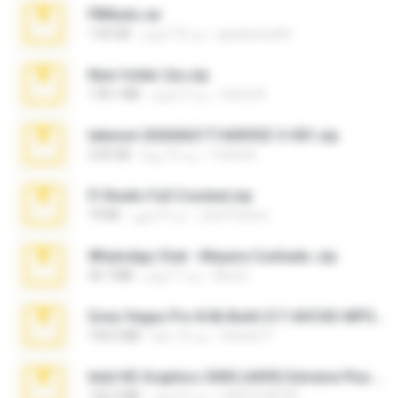
PBNuds.rar
gustavocs64
منذ 10 أعوام
1.04 GB
New folder 2xx.zip
henry N.
منذ 3 أعوام
178.1 MB
takeout-20260621T160055Z-3-001.zip
Thata N.
منذ 15 يومًا
2.00 GB
Fl Studio Full Cracked.zip
Joel Powers
منذ 4 أشهر
79 KB
WhatsApp Chat - Mayara Cunhada .zip
Ana K.
منذ 7 أعوام
36.7 MB
Sony Vegas Pro 8.0b Build 217-AVCHD-MPG-AC3 FIXED.7z
Steven P.
منذ 16 عامًا
192.6 MB
Intel HD Graphics 3000 (4459) Extreme Plus 2.0.zip
nIGHTmAYOR
منذ 6 أعوام
126.5 MB