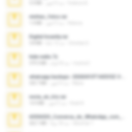
Federico B.
منذ 9 أشهر
3.4 MB
minhas_fotos.rar
Rebeca
منذ 3 أشهر
1.4 MB
Digital Insanity.rar
Christian D.
منذ 12 عامًا
3.8 MB
hide vedio.7z
munna E.
منذ 8 أعوام
379.3 MB
whatsapp backups -20260410T160335Z-3-001.zip
Maria
منذ 4 أشهر
335.7 MB
novia_en_trio.rar
Rodri R.
منذ 5 أشهر
14.9 MB
65536533_Conversa_do_WhatsApp_com_Meu_Esposo.zip
desomar T.
منذ 18 يومًا
262.1 MB