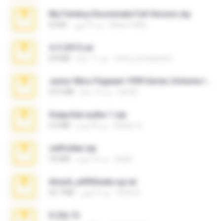
My Femboy Roommate Full Version.zip
Beau Collier
منذ 5 أشهر
62 KB
4-5-2015.rar
extra_precautions
منذ 11 عامًا
8.8 MB
Junior Miss Pageant 1999 Series (Volume I Part I NC 6).7z
luis M.
منذ 12 عامًا
53.5 MB
Snapchat nudes 1.zip
Baixar Q.
منذ 8 أعوام
6.0 MB
cellfolder.zip
ela26
منذ 3 أعوام
9.8 MB
Anna4_yd3t0nada.sg.rar
Rodri R.
منذ 5 أشهر
60.7 MB
X-23x.7z