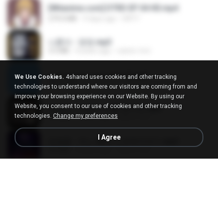
[Witanime.com] DTRD EP 04 HD.mp4
279.0 MB
9 days ago
DRTY
나훈아 - 영영.mp3
3.5 MB
4 years ago
castor-trot
신유리) 유두자위 A to Z.mp3
We Use Cookies.
4shared uses cookies and other tracking
256.6 MB
2 years ago
좀비고4인커플 좀.
technologies to understand where our visitors are coming from and
improve your browsing experience on our Website. By using our
Website, you consent to our use of cookies and other tracking
배금성 - 사랑이 비를 맞아요.mp3
technologies.
Change my preferences
3.5 MB
4 years ago
castor-trot
I Agree
임영웅 - 어느 60대 노부부이야기.mp3
4.6 MB
4 years ago
castor-trot
Air Hostess S01 E01.mp4
174.4 MB
3 months ago
민호 이.
진성 - 천년을 빌려준다면.mp3
3.4 MB
4 years ago
castor-trot