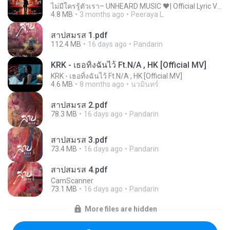
ไม่มีใครรู้ตัวเรา– UNHEARD MUSIC 🖤| Official Lyric Video | เพลงสู้ชีวิต
4.8 MB
3 months ago
Peeraya L.
สาปสมรส 1.pdf
112.4 MB
16 days ago
Pandarin
KRK - เธอทิ้งฉันไว้ Ft.N/A , HK [Official MV]
KRK - เธอทิ้งฉันไว้ Ft.N/A , HK [Official MV]
4.6 MB
8 months ago
นวมินทร์
สาปสมรส 2.pdf
78.3 MB
16 days ago
Pandarin
สาปสมรส 3.pdf
73.4 MB
16 days ago
Pandarin
สาปสมรส 4.pdf
CamScanner
73.1 MB
16 days ago
Pandarin
More files are hidden