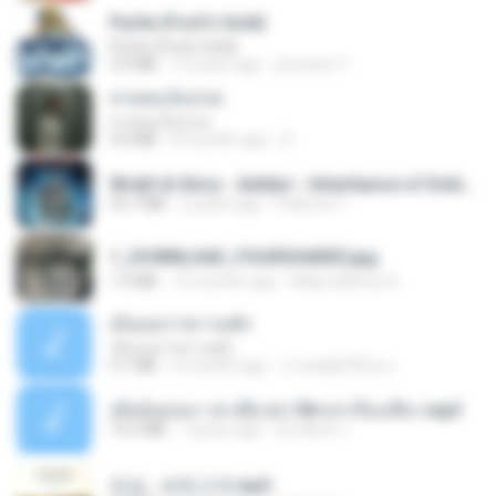
Pyrite (Fool's Gold)
Pyrite (Fool's Gold)
3.4 MB
12 years ago
princess Y.
สายลมเจ็บปวด
สายลมเจ็บปวด
4.0 MB
8 months ago
D
Wrath & Glory - Aeldari - Inheritance of Embers.pdf
53.7 MB
2 years ago
federico f
1_DOWNLOAD_FOURSHARED.jpg
1.9 MB
12 months ago
Wtlprodthree A.
เอิ้นเธอว่าความฮัก
เอิ้นเธอว่าความฮัก
4.1 MB
2 months ago
ถามพ่อ&#39;พ ม.
เมียน้อยเหงา พาเสียวค่ะ18+เล่าเรื่องเสียว.mp3
14.2 MB
7 years ago
อมรพันธ์ จ.
진성 - 보릿고개.mp3