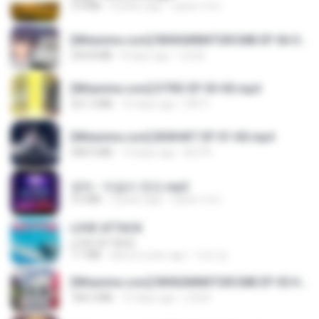
3.4 MB
4 years ago
castor-trot
[Witanime.com] RKNGMNNTSRCMB EP 06 HD.mp4
294.8 MB
8 days ago
LOLKI
[Witanime.com] DTRD EP 03 HD.mp4
321.3 MB
16 days ago
DRTY
[Witanime.com] BSKHKT EP 01 HD.mp4
408.9 MB
13 days ago
BLITR
영탁 - 막걸리 한잔.mp3
3.2 MB
3 years ago
castor-trot
LOVE ATTACK
LOVE ATTACK
7.1 MB
about a year ago
지빈 임.
[Witanime.com] RKNGMNNTSRCMB EP 05 HD.mp4
186.0 MB
15 days ago
LOLKI