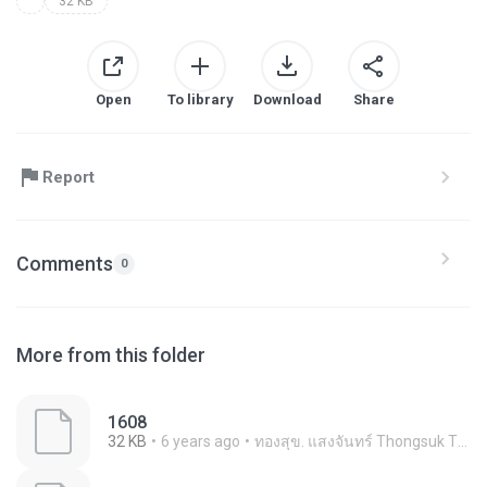
32 KB
Open
To library
Download
Share
Report
Comments
0
More from this folder
1608
32 KB
6 years ago
ทองสุข. แสงจันทร์ Thongsuk Thongsuk