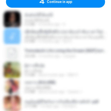
Continue in app
ฉันมันก็ดีได้แค่นี้
ฉันมันก็ดีได้แค่นี้
4.2 MB
9 months ago
D
ເຊົາຮ້ອງເຖົ້າຊິເອົາທໍ່ໃດ (เซาฮ้องเถ้าสิเอาเท่าใด) ບຸນເກີດ ຫນູຫ່ວງ ft. ໂສພາ ຈຸນທະລາ
ເຊົາຮ້ອງເຖົ້າຊິເອົາທໍ່ໃດ (เซาฮ้องเถ้าสิเอาเท่าใด) ບຸນເກີດ ຫນູຫ່ວງ ft. ໂສພາ ຈຸນທະລາ
6.0 MB
2 months ago
But G.
Tomodachi Life Living the Dream [NSP].torrent
252 KB
2 months ago
margob
ผู้บ่าวเสื้อปุ๋ย
ผู้บ่าวเสื้อปุ๋ย
5.2 MB
about a year ago
Mith 9.
กุหลาบ (KULARB)
กุหลาบ (KULARB)
5.9 MB
about a year ago
Suwan J.
หนูน้อยสู้ชีวิตกับภารกิจเลี้ยงพี่ชายทั้งห้า.pdf
27.2 MB
16 days ago
Pandarin