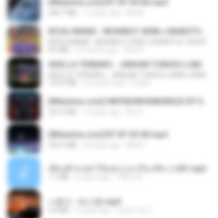
[Witanime.com] BT EP 04 HD.mp4
248.7 MB
13 days ago
BAXK
KICAU MANIA - NDARBOY GENK x BANDITOZ YAOW 86 (OFFICIAL LYRIC VIDEO) GAS POL NDANGAK
KICAU MANIA - NDARBOY GENK x BANDITOZ YAOW 86 (OFFICIAL LYRIC VIDEO) GAS POL NDANGAK
8.9 MB
3 months ago
Rina P.
ADELLA TERBARU - JANGAN TUNGGU LAMA LAMA - GELAS RETAK - OM ADELLA FULL ALBUM TERBARU 2026
ADELLA TERBARU - JANGAN TUNGGU LAMA LAMA - GELAS RETAK - OM ADELLA FULL ALBUM TERBARU 2026
133.0 MB
4 months ago
Cuplis
[Witanime.com] HMYNGWHSNIDMS2S EP 04 HD.mp4
235.5 MB
13 days ago
KILJY
[Witanime.com] BT EP 03 HD.mp4
250.0 MB
20 days ago
BAXK
เพื่อนพี่ ช่วยทำให้เสด ( เล่าเรื่องเสียว ) 201.mp3
7.1 MB
6 years ago
TNP2 M.
나훈아 - 테스형!.mp3
4.4 MB
4 years ago
castor-trot