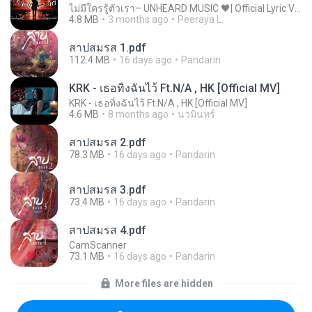
ไม่มีใครรู้ตัวเรา– UNHEARD MUSIC 🖤| Official Lyric Video | เพลงสู้ชีวิต
4.8 MB
3 months ago
Peeraya L.
สาปสมรส 1.pdf
112.4 MB
16 days ago
Pandarin
KRK - เธอทิ้งฉันไว้ Ft.N/A , HK [Official MV]
KRK - เธอทิ้งฉันไว้ Ft.N/A , HK [Official MV]
4.6 MB
8 months ago
นวมินทร์
สาปสมรส 2.pdf
78.3 MB
16 days ago
Pandarin
สาปสมรส 3.pdf
73.4 MB
16 days ago
Pandarin
สาปสมรส 4.pdf
CamScanner
73.1 MB
16 days ago
Pandarin
More files are hidden