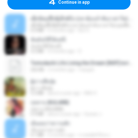
Continue in app
ເຊົາຮ້ອງເຖົ້າຊິເອົາທໍ່ໃດ (เซาฮ้องเถ้าสิเอาเท่าใด) ບຸນເກີດ ຫນູຫ່ວງ ft. ໂສພາ ຈຸນທະລາ
ເຊົາຮ້ອງເຖົ້າຊິເອົາທໍ່ໃດ (เซาฮ้องเถ้าสิเอาเท่าใด) ບຸນເກີດ ຫນູຫ່ວງ ft. ໂສພາ ຈຸນທະລາ
6.0 MB
2 months ago
But G.
ฉันมันก็ดีได้แค่นี้
ฉันมันก็ดีได้แค่นี้
4.2 MB
9 months ago
D
Tomodachi Life Living the Dream [NSP].torrent
252 KB
2 months ago
margob
ผู้บ่าวเสื้อปุ๋ย
ผู้บ่าวเสื้อปุ๋ย
5.2 MB
about a year ago
Mith 9.
กุหลาบ (KULARB)
กุหลาบ (KULARB)
5.9 MB
about a year ago
Suwan J.
เอิ้นเธอว่าความฮัก
เอิ้นเธอว่าความฮัก
4.1 MB
2 months ago
ถามพ่อ&#39;พ ม.