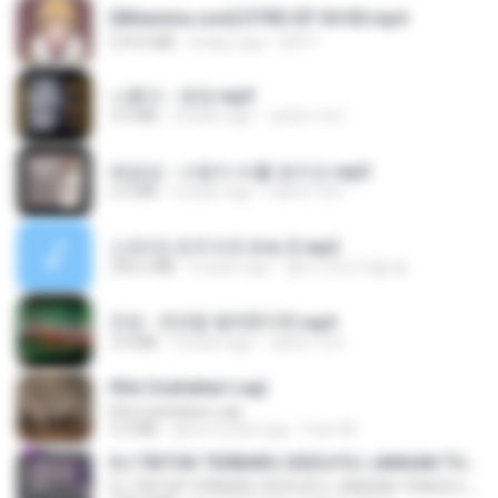
[Witanime.com] DTRD EP 04 HD.mp4
279.0 MB
8 days ago
DRTY
나훈아 - 영영.mp3
3.5 MB
4 years ago
castor-trot
배금성 - 사랑이 비를 맞아요.mp3
3.5 MB
4 years ago
castor-trot
신유리) 유두자위 A to Z.mp3
256.6 MB
2 years ago
좀비고4인커플 좀.
진성 - 천년을 빌려준다면.mp3
3.4 MB
4 years ago
castor-trot
Kita Usahakan Lagi
Kita Usahakan Lagi
3.3 MB
about a year ago
Fazri M.
DJ TIKTOK TERBARU 2025🎵DJ JANGAN TUNGGU LAMA LAMA NANTI LAMA LAMA 🎵DJ SEDIA AKU SEBELUM HUJAN
DJ TIKTOK TERBARU 2025🎵DJ JANGAN TUNGGU LAMA LAMA NANTI LAMA LAMA 🎵DJ SEDIA AKU SEBELUM HUJAN