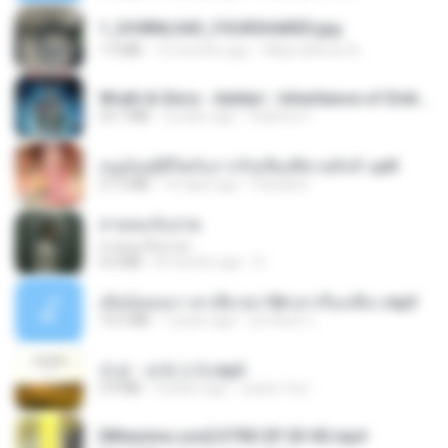
1_DOWNLOAD_FOURSHARED.jpg
1.9 MB
12 months ago
Wtlprodthree A.
Wrath & Glory - Aeldari - Inheritance of Embers.pdf
53.7 MB
2 years ago
federico f
หนูน้อยสู้ชีวิตกับภารกิจเลี้ยงพี่ชายทั้งห้า.pdf
27.2 MB
16 days ago
Pandarin
สายลมเจ็บปวด
สายลมเจ็บปวด
4.0 MB
8 months ago
D
เมียน้อยเหงา พาเสียวค่ะ18+เล่าเรื่องเสียว.mp3
14.2 MB
7 years ago
อมรพันธ์ จ.
진성 - 보릿고개.mp3
3.4 MB
4 years ago
castor-trot
[Witanime.com] DTRD EP 03 HD.mp4