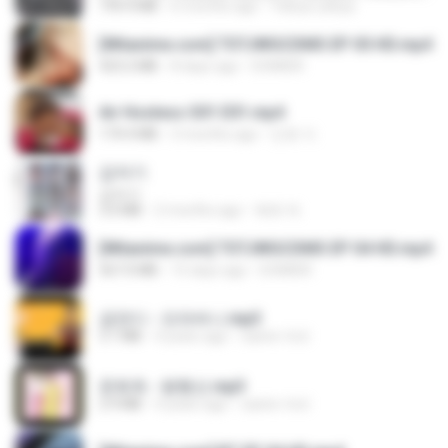
199.4 MB
6 months ago
Yahya Lahiya
[Witanime.com] TSTJWGCDMS EP 05 HD.mp4
423.2 MB
8 days ago
DOMISR
Air Hostess S01 E01.mp4
174.4 MB
3 months ago
민호 이.
갑자기
갑자기
3.0 MB
2 months ago
복희 박.
[Witanime.com] TSTJWGCDMS EP 04 HD.mp4
567.0 MB
15 days ago
DOMISR
금잔디 - 오라버니.mp3
3.1 MB
4 years ago
castor-trot
문희옥 - 평행선.mp3
2.9 MB
4 years ago
castor-trot