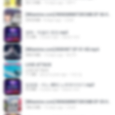
321.3 MB
15 days ago
DRTY
[Witanime.com] RKNGMNNTSRCMB EP 06 HD.mp4
294.8 MB
8 days ago
LOLKI
영탁 - 막걸리 한잔.mp3
3.2 MB
3 years ago
castor-trot
[Witanime.com] BSKHKT EP 01 HD.mp4
408.9 MB
13 days ago
BLITR
LOVE ATTACK
LOVE ATTACK
7.1 MB
about a year ago
지빈 임.
임영웅 - 어느 60대 노부부이야기.mp3
4.6 MB
4 years ago
castor-trot
[Witanime.com] RKNGMNNTSRCMB EP 05 HD.mp4
186.0 MB
15 days ago
LOLKI