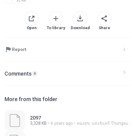
32 KB
Open
To library
Download
Share
Report
Comments
0
More from this folder
2097
3,328 KB
6 years ago
ทองสุข. แสงจันทร์ Thongsuk Thongsuk