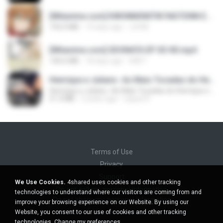
[Witanime.com] KWONMSNITIK1NGTDNN EP 04 HD.mp4
192.0 MB
14 days ago
JUVIA
[Witanime.com] SDONATA EP 03 HD.mp4
140.6 MB
18 days ago
GRET
Henrique e Juliano -As Mais Tocadas do Henrique e Juliano 2021 -Top Sertanejo 2021,Cd Completo 2021
Henrique e Juliano -As Mais Tocadas do Henrique e Juliano 2021 -Top Sertanejo 2021,Cd Completo 2021
51.4 MB
2 years ago
raquel R.
Terms of Use
Privacy
Support
We Use Cookies.
4shared uses cookies and other tracking
Do not sell my personal information
technologies to understand where our visitors are coming from and
Do not share my personal information
improve your browsing experience on our Website. By using our
Website, you consent to our use of cookies and other tracking
technologies.
Change my preferences