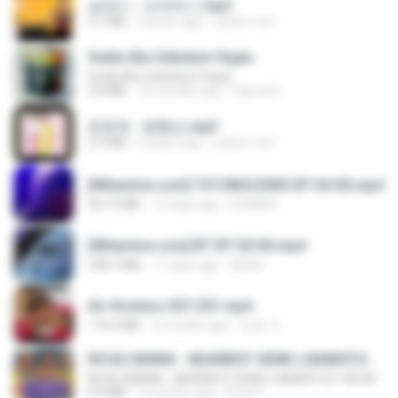
금잔디 - 오라버니.mp3
3.1 MB
4 years ago
castor-trot
Sedia Aku Sebelum Hujan
Sedia Aku Sebelum Hujan
3.8 MB
10 months ago
Hamdi U.
문희옥 - 평행선.mp3
2.9 MB
4 years ago
castor-trot
[Witanime.com] TSTJWGCDMS EP 04 HD.mp4
567.0 MB
13 days ago
DOMISR
[Witanime.com] BT EP 04 HD.mp4
248.7 MB
11 days ago
BAXK
Air Hostess S01 E01.mp4
174.4 MB
3 months ago
민호 이.
KICAU MANIA - NDARBOY GENK x BANDITOZ YAOW 86 (OFFICIAL LYRIC VIDEO) GAS POL NDANGAK
KICAU MANIA - NDARBOY GENK x BANDITOZ YAOW 86 (OFFICIAL LYRIC VIDEO) GAS POL NDANGAK
8.9 MB
3 months ago
Rina P.