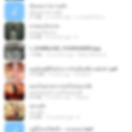
เอิ้นเธอว่าความฮัก
เอิ้นเธอว่าความฮัก
4.1 MB
2 months ago
ถามพ่อ&#39;พ ม.
สายลมเจ็บปวด
สายลมเจ็บปวด
4.0 MB
8 months ago
D
1_DOWNLOAD_FOURSHARED.jpg
1.9 MB
12 months ago
Wtlprodthree A.
หนูน้อยสู้ชีวิตกับภารกิจเลี้ยงพี่ชายทั้งห้า.pdf
27.2 MB
15 days ago
Pandarin
ยอมรับทุกอย่าง (แต่ไม่ยอมแพ้)
ยอมรับทุกอย่าง (แต่ไม่ยอมแพ้)
8.2 MB
4 months ago
Wang K.
ปลายฟ้า
ปลายฟ้า
4.4 MB
10 months ago
D
อยู่ที่ไหนก็คิดถึง - เมนทอล.mp3