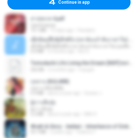
Continue in app
สาปสมรส 4.pdf
CamScanner
73.1 MB
15 days ago
Pandarin
ເຊົາຮ້ອງເຖົ້າຊິເອົາທໍ່ໃດ (เซาฮ้องเถ้าสิเอาเท่าใด) ບຸນເກີດ ຫນູຫ່ວງ ft. ໂສພາ ຈຸນທະລາ
ເຊົາຮ້ອງເຖົ້າຊິເອົາທໍ່ໃດ (เซาฮ้องเถ้าสิเอาเท่าใด) ບຸນເກີດ ຫນູຫ່ວງ ft. ໂສພາ ຈຸນທະລາ
6.0 MB
2 months ago
But G.
Tomodachi Life Living the Dream [NSP].torrent
252 KB
2 months ago
margob
กุหลาบ (KULARB)
กุหลาบ (KULARB)
5.9 MB
about a year ago
Suwan J.
ผู้บ่าวเสื้อปุ๋ย
ผู้บ่าวเสื้อปุ๋ย
5.2 MB
about a year ago
Mith 9.
Wrath & Glory - Aeldari - Inheritance of Embers.pdf
53.7 MB
2 years ago
federico f