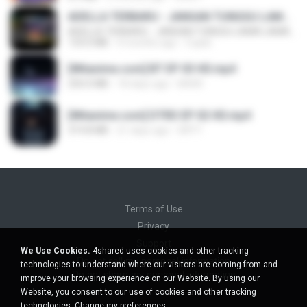
ADELLA TERBARU - JANGAN TUNGGU LAMA LAMA - GELAS RETAK - OM ADELLA FULL ALBUM TERBARU 2026
ADELLA TERBARU - JANGAN TUNGGU LAMA LAMA - GELAS RETAK - OM ADELLA FULL ALBUM TERBARU 2026
133.0 MB
4 months ago
Cuplis
[Witanime.com] BT EP 03 HD.mp4
250.0 MB
18 days ago
BAXK
[Witanime.com] DTRD EP 02 HD.mp4
319.8 MB
21 days ago
DRTY
Terms of Use
Privacy
Support
We Use Cookies.
4shared uses cookies and other tracking
Do not sell my personal information
technologies to understand where our visitors are coming from and
Do not share my personal information
improve your browsing experience on our Website. By using our
Website, you consent to our use of cookies and other tracking
technologies.
Change my preferences