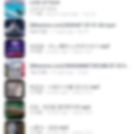
LOVE ATTACK
LOVE ATTACK
7.1 MB
about a year ago
지빈 임.
[Witanime.com] BSKHKT EP 01 HD.mp4
408.9 MB
11 days ago
BLITR
임영웅 - 어느 60대 노부부이야기.mp3
4.6 MB
4 years ago
castor-trot
[Witanime.com] RKNGMNNTSRCMB EP 05 HD.mp4
186.0 MB
13 days ago
LOLKI
배금성 - 사랑이 비를 맞아요.mp3
3.5 MB
3 years ago
castor-trot
진성 - 천년을 빌려준다면.mp3
3.4 MB
4 years ago
castor-trot
나훈아 - 영영.mp3
3.5 MB
4 years ago
castor-trot