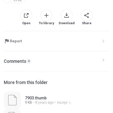
63 KB
Open
To library
Download
Share
Report
Comments
0
More from this folder
7903.thumb
9 KB
8 years ago
ทองพูล ว.