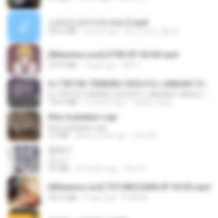
신유리) 유두자위 A to Z.mp3
256.6 MB
2 years ago
좀비고4인커플 좀.
[Witanime.com] DTRD EP 04 HD.mp4
279.0 MB
7 days ago
DRTY
DJ TIKTOK TERBARU 2025🎵DJ JANGAN TUNGGU LAMA LAMA NANTI LAMA LAMA 🎵DJ SEDIA AKU SEBELUM HUJAN
DJ TIKTOK TERBARU 2025🎵DJ JANGAN TUNGGU LAMA LAMA NANTI LAMA LAMA 🎵DJ SEDIA AKU SEBELUM HUJAN
199.4 MB
6 months ago
Yahya Lahiya
Kita Usahakan Lagi
Kita Usahakan Lagi
3.3 MB
about a year ago
Fazri M.
갑자기
갑자기
3.0 MB
2 months ago
복희 박.
[Witanime.com] TSTJWGCDMS EP 05 HD.mp4
423.2 MB
6 days ago
DOMISR