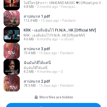
ไม่มีใครรู้ตัวเรา– UNHEARD MUSIC 🖤| Official Lyric Video | เพลงสู้ชีวิต
4.8 MB
3 months ago
Peeraya L.
สาปสมรส 1.pdf
112.4 MB
15 days ago
Pandarin
KRK - เธอทิ้งฉันไว้ Ft.N/A , HK [Official MV]
KRK - เธอทิ้งฉันไว้ Ft.N/A , HK [Official MV]
4.6 MB
8 months ago
นวมินทร์
สาปสมรส 3.pdf
73.4 MB
15 days ago
Pandarin
ฉันมันก็ดีได้แค่นี้
ฉันมันก็ดีได้แค่นี้
4.2 MB
9 months ago
D
สาปสมรส 2.pdf
78.3 MB
15 days ago
Pandarin
More files are hidden