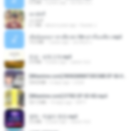
4.2 MB
2 years ago
มันไม้สาย ม.
เขามัทรี
เขามัทรี
6.1 MB
about a year ago
Suwan J.
เมียน้อยเหงา พาเสียวค่ะ18+เล่าเรื่องเสียว.mp3
14.2 MB
7 years ago
อมรพันธ์ จ.
진성 - 보릿고개.mp3
3.4 MB
4 years ago
castor-trot
[Witanime.com] RKNGMNNTSRCMB EP 06 HD.mp4
294.8 MB
6 days ago
LOLKI
[Witanime.com] DTRD EP 03 HD.mp4
321.3 MB
14 days ago
DRTY
영탁 - 막걸리 한잔.mp3
3.2 MB
3 years ago
castor-trot