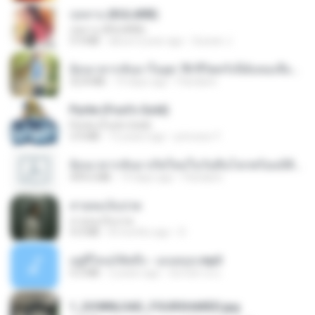
กุหลาบ (KULARB)
กุหลาบ (KULARB)
5.9 MB
about a year ago
Suwan J.
ย้อนเวลากลับมาในยุค 70 ชีวิตครั้งนี้ฉันขอเลือกเอง จบ.pdf
32.8 MB
19 days ago
Pandarin
Pyrite (Fool's Gold)
Pyrite (Fool's Gold)
3.4 MB
12 years ago
princess Y.
ย้อนเวลากลับมาเกิดใหม่ในวันสิ้นโลกพร้อมมิติส่วนตัว 1-443 [จบ] - 揍趴长颈鹿.pdf
499.6 MB
19 days ago
Pandarin
สายลมเจ็บปวด
สายลมเจ็บปวด
4.0 MB
8 months ago
D
อยู่ที่ไหนก็คิดถึง - เมนทอล.mp3
4.2 MB
2 years ago
มันไม้สาย ม.
1_DOWNLOAD_FOURSHARED.jpg