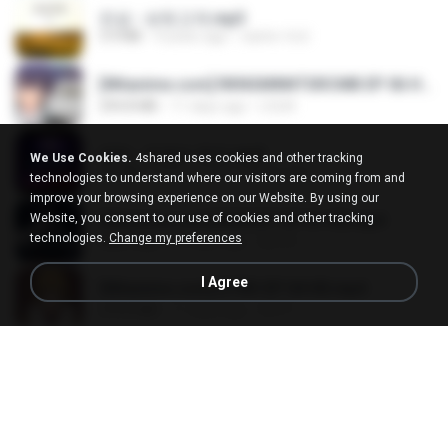
진성 - 보릿고개.mp3
3.4 MB
4 years ago
castor-trot
[Witanime.com] RKNGMNNTSRCMB EP 06 HD.mp4
294.8 MB
11 days ago
LOLKI
영탁 - 막걸리 한잔.mp3
We Use Cookies.
4shared uses cookies and other tracking
3.2 MB
3 years ago
castor-trot
technologies to understand where our visitors are coming from and
improve your browsing experience on our Website. By using our
Website, you consent to our use of cookies and other tracking
[Witanime.com] BSKHKT EP 01 HD.mp4
technologies.
Change my preferences
408.9 MB
16 days ago
BLITR
I Agree
[Witanime.com] DTRD EP 04 HD.mp4
279.0 MB
11 days ago
DRTY
LOVE ATTACK
LOVE ATTACK
7.1 MB
about a year ago
지빈 임.
신유리) 유두자위 A to Z.mp3
256.6 MB
2 years ago
좀비고4인커플 좀.