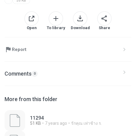
53 KB
Open
To library
Download
Share
Report
Comments
0
More from this folder
11294
51 KB
7 years ago
รักคุณ เท่าช้าง ร.