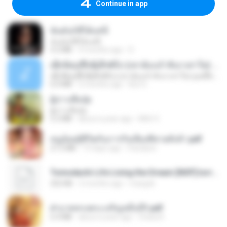
Continue in app
ฉันมันก็ดีได้แค่นี้
ฉันมันก็ดีได้แค่นี้
4.2 MB
9 months ago
D
ເຊົາຮ້ອງເຖົ້າຊິເອົາທໍ່ໃດ (เซาฮ้องเถ้าสิเอาเท่าใด) ບຸນເກີດ ຫນູຫ່ວງ ft. ໂສພາ ຈຸນທະລາ
ເຊົາຮ້ອງເຖົ້າຊິເອົາທໍ່ໃດ (เซาฮ้องเถ้าสิเอาเท่าใด) ບຸນເກີດ ຫນູຫ່ວງ ft. ໂສພາ ຈຸນທະລາ
6.0 MB
2 months ago
But G.
ผู้บ่าวเสื้อปุ๋ย
ผู้บ่าวเสื้อปุ๋ย
5.2 MB
about a year ago
Mith 9.
หนูน้อยสู้ชีวิตกับภารกิจเลี้ยงพี่ชายทั้งห้า.pdf
27.2 MB
19 days ago
Pandarin
Tomodachi Life Living the Dream [NSP].torrent
252 KB
2 months ago
margob
ฝ่าบาททรงพระเจริญหมื่นปี1.pdf
6.4 MB
about a year ago
Orasa K.