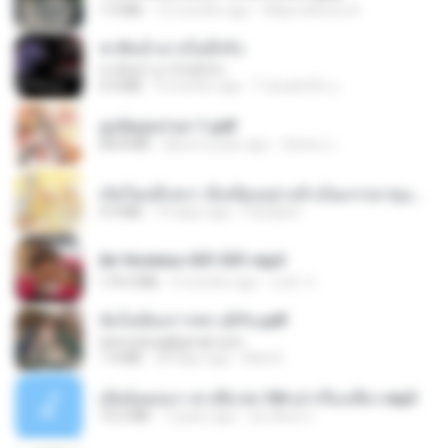
1.9 MB
12 months ago
Wtlprodthree A.
ชาติหน้าอาจไม่มีจริง
ชาติหน้าอาจไม่มีจริง
4.4 MB
9 months ago
ไวลุ้น&#39; อ.
ฮูหยิuสุดป่วuฯ 1.pdf
68.8 MB
about a year ago
ณิชพน แ.
เกิดใหม่อีกครา อี๋เหนียงอย่างข้าเป็นภรรยาขุนนาง 1_ST.pdf
4.9 MB
19 days ago
Pandarin
Air Hostess S01 E01.mp4
174.4 MB
3 months ago
민호 이.
ฉันไม่ต้องการพร สุจิรัน.pdf
tanmobza@gmail.com
1.4 MB
28 days ago
Mob K.
เมียน้อยเหงา พาเสียวค่ะ18+เล่าเรื่องเสียว.mp3
14.2 MB
7 years ago
อมรพันธ์ จ.