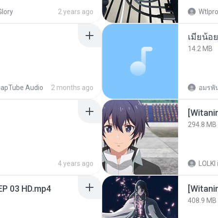
Glory
2 years ago
Wtlpro
14.2 MB
apTube Audio
2 months ago
อมรพัน
294.8 MB
4 years ago
LOLKI
EP 03 HD.mp4
[Witan
408.9 MB