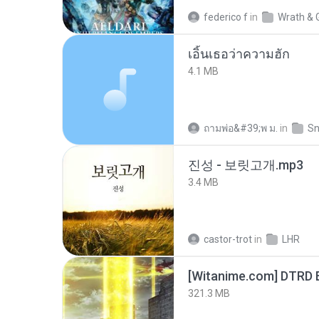
federico f
in
Wrath & 
เอิ้นเธอว่าความฮัก
4.1 MB
ถามพ่อ&#39;พ ม.
in
Sn
진성 - 보릿고개.mp3
3.4 MB
castor-trot
in
LHR
[Witanime.com] DTRD 
321.3 MB