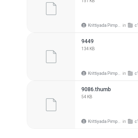
151 KB
Krittiyada Pimpalai
in
c18
9449
134 KB
Krittiyada Pimpalai
in
c18
9086.thumb
54 KB
Krittiyada Pimpalai
in
c18