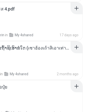
ส 4.pdf
rin
in
My 4shared
17 days ago
ເຊົາຮ້ອງເຖົ້າຊິເອົາທໍ່ໃດ (เซาฮ้องเถ้าสิเอาเท่าใด) ບຸນເກີດ ຫນູຫ່ວງ ft. ໂສພາ ຈຸນທະລາ
in
My 4shared
2 months ago
้อปุ๋ย