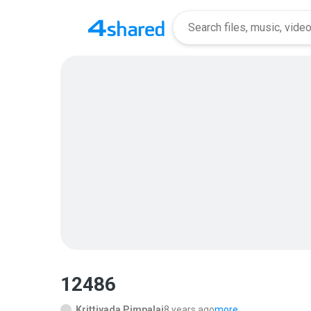
12486
Krittiyada Pimpalai
8 years ago
more...