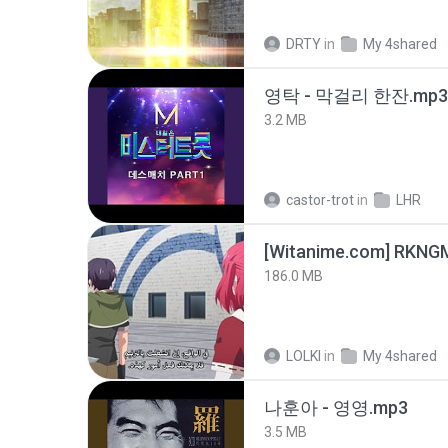
DRTY
in
My 4shared
영탁 - 막걸리 한잔.mp3
3.2 MB
castor-trot
in
LHR
186.0 MB
LOLKI
in
My 4shared
나훈아 - 영영.mp3
3.5 MB