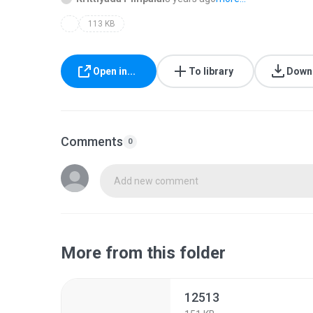
113 KB
Open in...
To library
Down
Comments
0
Add new comment
More from this folder
12513