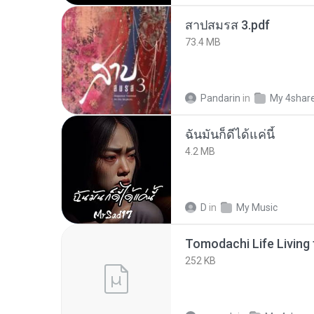
สาปสมรส 3.pdf
73.4 MB
Pandarin
in
My 4shar
ฉันมันก็ดีได้แค่นี้
4.2 MB
D
in
My Music
252 KB