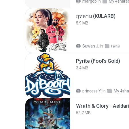
margob
in
My 4share
กุหลาบ (KULARB)
5.9 MB
Suwan J.
in
เพลง
Pyrite (Fool's Gold)
3.4 MB
princess Y.
in
My 4sha
53.7 MB