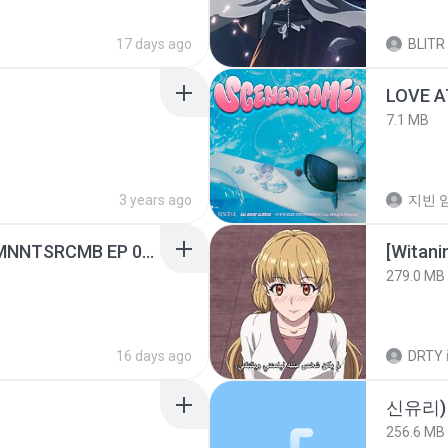
17 days ago
BLITR
LOVE 
7.1 MB
3 years ago
지빈 임
[Witanime.com] RKNGMNNTSRCMB EP 05 HD.mp4
[Witan
279.0 MB
16 days ago
DRTY
신유리) 
256.6 MB