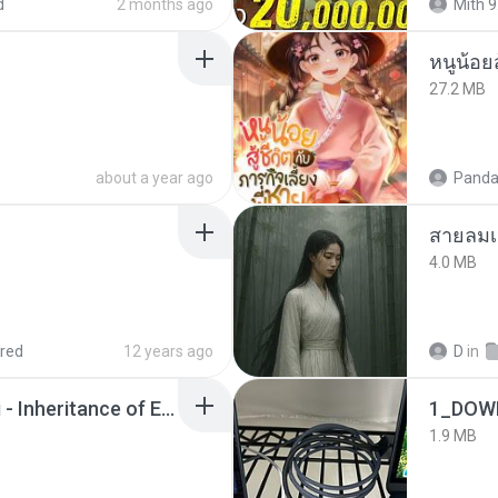
d
2 months ago
Mith 9
หนูน้อยส
27.2 MB
about a year ago
Panda
สายลมเ
4.0 MB
red
12 years ago
D
in
Wrath & Glory - Aeldari - Inheritance of Embers.pdf
1_DOW
1.9 MB