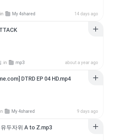
in
My 4shared
14 days ago
ATTACK
.
in
mp3
about a year ago
ime.com] DTRD EP 04 HD.mp4
in
My 4shared
9 days ago
유두자위 A to Z.mp3