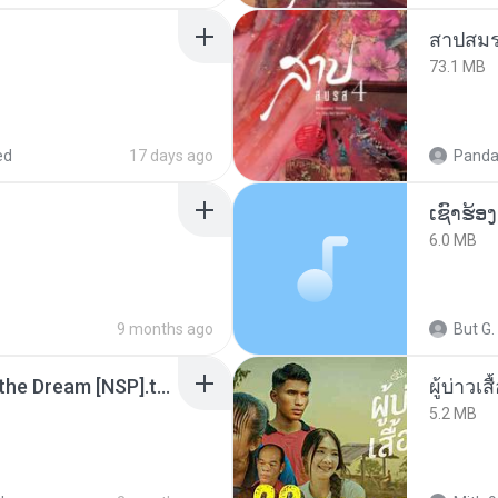
สาปสมร
73.1 MB
ed
17 days ago
Panda
6.0 MB
9 months ago
But G.
Tomodachi Life Living the Dream [NSP].torrent
ผู้บ่าวเสื
5.2 MB