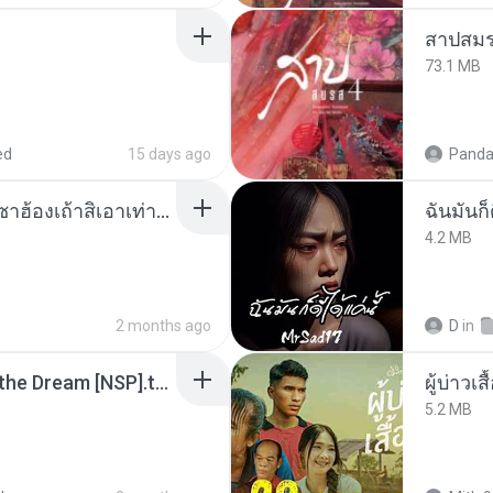
สาปสมร
73.1 MB
ed
15 days ago
Panda
ເຊົາຮ້ອງເຖົ້າຊິເອົາທໍ່ໃດ (เซาฮ้องเถ้าสิเอาเท่าใด) ບຸນເກີດ ຫນູຫ່ວງ ft. ໂສພາ ຈຸນທະລາ
ฉันมันก็ด
4.2 MB
2 months ago
D
in
Tomodachi Life Living the Dream [NSP].torrent
ผู้บ่าวเสื
5.2 MB