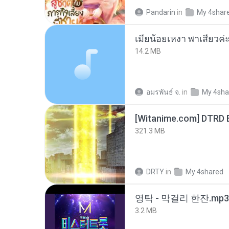
Pandarin
in
My 4shar
14.2 MB
อมรพันธ์ จ.
in
My 4sha
[Witanime.com] DTRD 
321.3 MB
DRTY
in
My 4shared
영탁 - 막걸리 한잔.mp3
3.2 MB