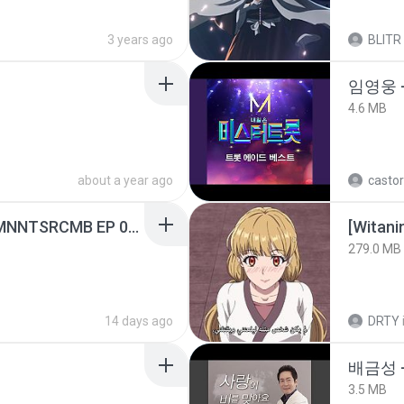
3 years ago
BLITR
임영웅 
4.6 MB
about a year ago
castor
[Witanime.com] RKNGMNNTSRCMB EP 05 HD.mp4
[Witan
279.0 MB
14 days ago
DRTY
배금성 
3.5 MB