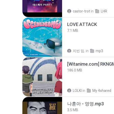
castor-trot
in
LHR
LOVE ATTACK
7.1 MB
지빈 임.
in
mp3
186.0 MB
LOLKI
in
My 4shared
나훈아 - 영영.mp3
3.5 MB