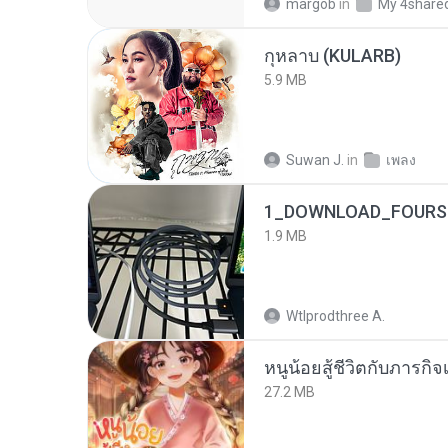
margob
in
My 4share
กุหลาบ (KULARB)
5.9 MB
Suwan J.
in
เพลง
1_DOWNLOAD_FOURSH
1.9 MB
Wtlprodthree A.
หนูน้อยสู้ชีวิตกับภารกิจเ
27.2 MB