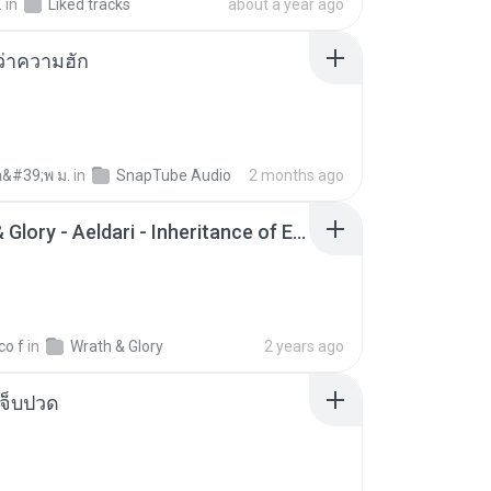
.
in
Liked tracks
about a year ago
อว่าความฮัก
อ&#39;พ ม.
in
SnapTube Audio
2 months ago
Wrath & Glory - Aeldari - Inheritance of Embers.pdf
co f
in
Wrath & Glory
2 years ago
จ็บปวด