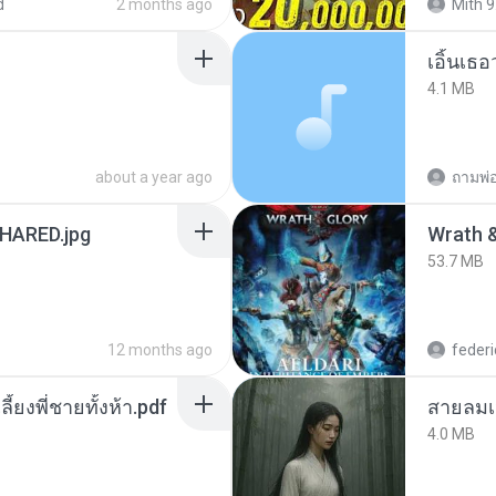
d
2 months ago
Mith 9
เอิ้นเธ
4.1 MB
about a year ago
ถามพ่
ARED.jpg
53.7 MB
12 months ago
federi
ลี้ยงพี่ชายทั้งห้า.pdf
สายลมเ
4.0 MB