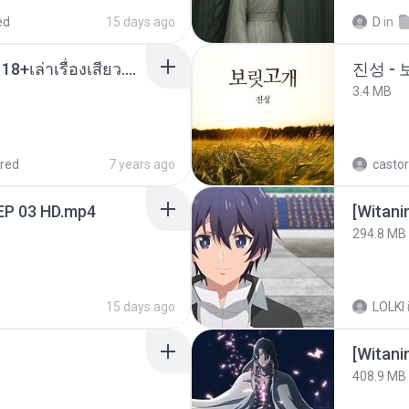
ed
15 days ago
D
in
เมียน้อยเหงา พาเสียวค่ะ18+เล่าเรื่องเสียว.mp3
진성 -
3.4 MB
red
7 years ago
castor
EP 03 HD.mp4
294.8 MB
15 days ago
LOLKI
[Witan
408.9 MB