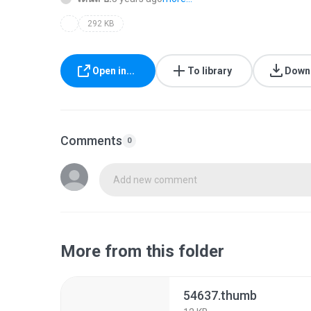
292 KB
Open in...
To library
Down
Comments
0
Add new comment
More from this folder
54637.thumb