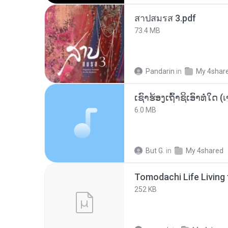
สาปสมรส 3.pdf
73.4 MB
Pandarin
in
My 4shar
6.0 MB
But G.
in
My 4shared
252 KB