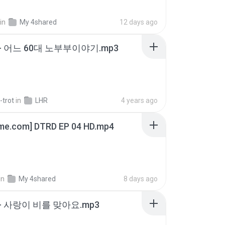
in
My 4shared
12 days ago
- 어느 60대 노부부이야기.mp3
-trot
in
LHR
4 years ago
ime.com] DTRD EP 04 HD.mp4
in
My 4shared
8 days ago
- 사랑이 비를 맞아요.mp3