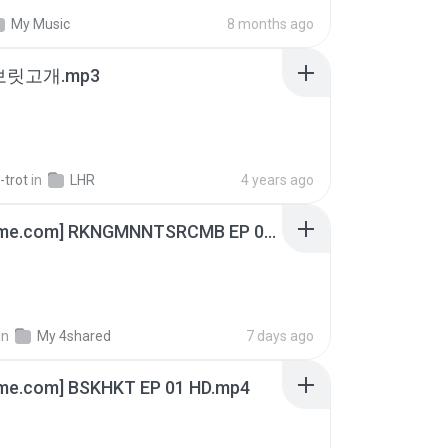
My Music
8 months ago
 보릿고개.mp3
-trot
in
LHR
4 years ago
[Witanime.com] RKNGMNNTSRCMB EP 06 HD.mp4
in
My 4shared
7 days ago
ime.com] BSKHKT EP 01 HD.mp4