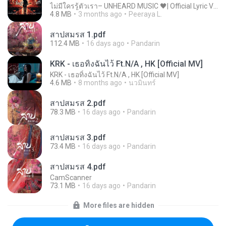
ไม่มีใครรู้ตัวเรา– UNHEARD MUSIC 🖤| Official Lyric Video | เพลงสู้ชีวิต
4.8 MB
3 months ago
Peeraya L.
สาปสมรส 1.pdf
112.4 MB
16 days ago
Pandarin
KRK - เธอทิ้งฉันไว้ Ft.N/A , HK [Official MV]
KRK - เธอทิ้งฉันไว้ Ft.N/A , HK [Official MV]
4.6 MB
8 months ago
นวมินทร์
สาปสมรส 2.pdf
78.3 MB
16 days ago
Pandarin
สาปสมรส 3.pdf
73.4 MB
16 days ago
Pandarin
สาปสมรส 4.pdf
CamScanner
73.1 MB
16 days ago
Pandarin
More files are hidden