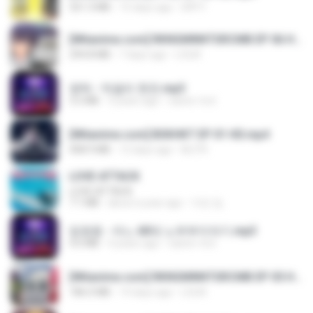
321.3 MB
15 days ago
DRTY
[Witanime.com] RKNGMNNTSRCMB EP 06 HD.mp4
294.8 MB
7 days ago
LOLKI
영탁 - 막걸리 한잔.mp3
3.2 MB
3 years ago
castor-trot
[Witanime.com] BSKHKT EP 01 HD.mp4
408.9 MB
12 days ago
BLITR
LOVE ATTACK
LOVE ATTACK
7.1 MB
about a year ago
지빈 임.
임영웅 - 어느 60대 노부부이야기.mp3
4.6 MB
4 years ago
castor-trot
[Witanime.com] RKNGMNNTSRCMB EP 05 HD.mp4
186.0 MB
14 days ago
LOLKI