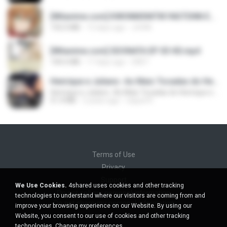
[Witanime.com] KWONMSNITIK1NGTDNN EP 04 HD.mp4
192.0 MB
13 days ago
JUVIA
[Witanime.com] SDONATA EP 03 HD.mp4
140.6 MB
17 days ago
GRET
Henrique e Juliano -As Mais Tocadas do Henrique e Juliano 2021 -Top Sertanejo 2021,Cd Completo 2021
Henrique e Juliano -As Mais Tocadas do Henrique e Juliano 2021 -Top Sertanejo 2021,Cd Completo 2021
51.4 MB
2 years ago
raquel R.
Terms of Use
Privacy
Support
We Use Cookies.
4shared uses cookies and other tracking
Do not sell my personal information
technologies to understand where our visitors are coming from and
Do not share my personal information
improve your browsing experience on our Website. By using our
Website, you consent to our use of cookies and other tracking
technologies.
Change my preferences