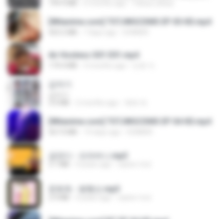
199.4 MB
6 months ago
Yahya Lahiya
[Witanime.com] TSTJWGCDMS EP 05 HD.mp4
423.2 MB
7 days ago
DOMISR
Air Hostess S01 E01.mp4
174.4 MB
3 months ago
민호 이.
갑자기
갑자기
3.0 MB
2 months ago
복희 박.
[Witanime.com] TSTJWGCDMS EP 04 HD.mp4
567.0 MB
14 days ago
DOMISR
금잔디 - 오라버니.mp3
3.1 MB
4 years ago
castor-trot
문희옥 - 평행선.mp3
2.9 MB
4 years ago
castor-trot