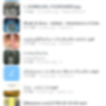
1_DOWNLOAD_FOURSHARED.jpg
1.9 MB
12 months ago
Wtlprodthree A.
Wrath & Glory - Aeldari - Inheritance of Embers.pdf
53.7 MB
2 years ago
federico f
หนูน้อยสู้ชีวิตกับภารกิจเลี้ยงพี่ชายทั้งห้า.pdf
27.2 MB
16 days ago
Pandarin
สายลมเจ็บปวด
สายลมเจ็บปวด
4.0 MB
8 months ago
D
เมียน้อยเหงา พาเสียวค่ะ18+เล่าเรื่องเสียว.mp3
14.2 MB
7 years ago
อมรพันธ์ จ.
진성 - 보릿고개.mp3
3.4 MB
4 years ago
castor-trot
[Witanime.com] DTRD EP 03 HD.mp4