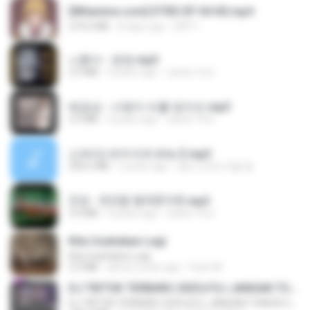
[Witanime.com] DTRD EP 04 HD.mp4
279.0 MB
8 days ago
DRTY
나훈아 - 영영.mp3
3.5 MB
4 years ago
castor-trot
배금성 - 사랑이 비를 맞아요.mp3
3.5 MB
4 years ago
castor-trot
신유리) 유두자위 A to Z.mp3
256.6 MB
2 years ago
좀비고4인커플 좀.
진성 - 천년을 빌려준다면.mp3
3.4 MB
4 years ago
castor-trot
Kita Usahakan Lagi
Kita Usahakan Lagi
3.3 MB
about a year ago
Fazri M.
DJ TIKTOK TERBARU 2025🎵DJ JANGAN TUNGGU LAMA LAMA NANTI LAMA LAMA 🎵DJ SEDIA AKU SEBELUM HUJAN
DJ TIKTOK TERBARU 2025🎵DJ JANGAN TUNGGU LAMA LAMA NANTI LAMA LAMA 🎵DJ SEDIA AKU SEBELUM HUJAN