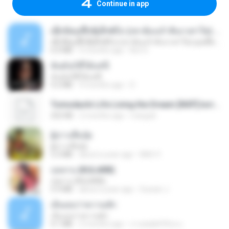
Continue in app
ເຊົາຮ້ອງເຖົ້າຊິເອົາທໍ່ໃດ (เซาฮ้องเถ้าสิเอาเท่าใด) ບຸນເກີດ ຫນູຫ່ວງ ft. ໂສພາ ຈຸນທະລາ
ເຊົາຮ້ອງເຖົ້າຊິເອົາທໍ່ໃດ (เซาฮ้องเถ้าสิเอาเท่าใด) ບຸນເກີດ ຫນູຫ່ວງ ft. ໂສພາ ຈຸນທະລາ
6.0 MB
2 months ago
But G.
ฉันมันก็ดีได้แค่นี้
ฉันมันก็ดีได้แค่นี้
4.2 MB
9 months ago
D
Tomodachi Life Living the Dream [NSP].torrent
252 KB
2 months ago
margob
ผู้บ่าวเสื้อปุ๋ย
ผู้บ่าวเสื้อปุ๋ย
5.2 MB
about a year ago
Mith 9.
กุหลาบ (KULARB)
กุหลาบ (KULARB)
5.9 MB
about a year ago
Suwan J.
เอิ้นเธอว่าความฮัก
เอิ้นเธอว่าความฮัก
4.1 MB
2 months ago
ถามพ่อ&#39;พ ม.