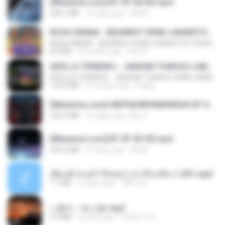
[Witanime.com] BT EP 04 HD.mp4
248.7 MB
12 days ago
BAXK
KICAU MANIA - NDARBOY GENK x BANDITOZ YAOW 86 (OFFICIAL LYRIC VIDEO) GAS POL NDANGAK
KICAU MANIA - NDARBOY GENK x BANDITOZ YAOW 86 (OFFICIAL LYRIC VIDEO) GAS POL NDANGAK
8.9 MB
3 months ago
Rina P.
ADELLA TERBARU - JANGAN TUNGGU LAMA LAMA - GELAS RETAK - OM ADELLA FULL ALBUM TERBARU 2026
ADELLA TERBARU - JANGAN TUNGGU LAMA LAMA - GELAS RETAK - OM ADELLA FULL ALBUM TERBARU 2026
133.0 MB
4 months ago
Cuplis
[Witanime.com] HMYNGWHSNIDMS2S EP 04 HD.mp4
235.5 MB
13 days ago
KILJY
[Witanime.com] BT EP 03 HD.mp4
250.0 MB
19 days ago
BAXK
เพื่อนพี่ ช่วยทำให้เสด ( เล่าเรื่องเสียว ) 201.mp3
7.1 MB
6 years ago
TNP2 M.
나훈아 - 테스형!.mp3
4.4 MB
4 years ago
castor-trot