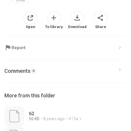
24 KB
Open
To library
Download
Share
Report
Comments
0
More from this folder
62
56 KB
8 years ago
ลําไพ ว.