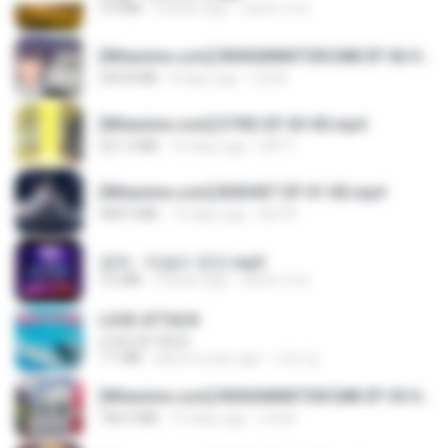
3.4 MB
4 years ago
castor-trot
[Witanime.com] RKNGMNNTSRCMB EP 06 HD.mp4
294.8 MB
8 days ago
LOLKI
[Witanime.com] DTRD EP 03 HD.mp4
321.3 MB
16 days ago
DRTY
[Witanime.com] BSKHKT EP 01 HD.mp4
408.9 MB
13 days ago
BLITR
영탁 - 막걸리 한잔.mp3
3.2 MB
3 years ago
castor-trot
LOVE ATTACK
LOVE ATTACK
7.1 MB
about a year ago
지빈 임.
[Witanime.com] RKNGMNNTSRCMB EP 05 HD.mp4
186.0 MB
15 days ago
LOLKI