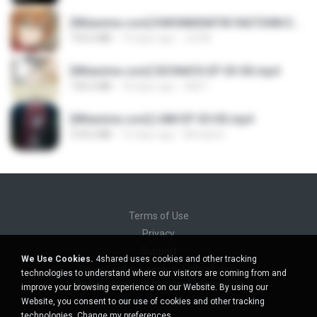
[Witanime.com] KWONMSNITIK1NGTDNN EP 04 HD.mp4
192.0 MB
14 days ago
JUVIA
[Witanime.com] SDONATA EP 03 HD.mp4
140.6 MB
18 days ago
GRET
[Witanime.com] LNM EP 05 HD.mp4
218.6 MB
16 days ago
MUrabito
Terms of Use
Privacy
Support
We Use Cookies.
4shared uses cookies and other tracking
Do not sell my personal information
technologies to understand where our visitors are coming from and
Do not share my personal information
improve your browsing experience on our Website. By using our
Website, you consent to our use of cookies and other tracking
technologies.
Change my preferences