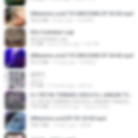
[Witanime.com] TSTJWGCDMS EP 05 HD.mp4
423.2 MB
8 days ago
DOMISR
Kita Usahakan Lagi
Kita Usahakan Lagi
3.3 MB
about a year ago
Fazri M.
[Witanime.com] TSTJWGCDMS EP 04 HD.mp4
567.0 MB
15 days ago
DOMISR
갑자기
갑자기
3.0 MB
2 months ago
복희 박.
DJ TIKTOK TERBARU 2025🎵DJ JANGAN TUNGGU LAMA LAMA NANTI LAMA LAMA 🎵DJ SEDIA AKU SEBELUM HUJAN
DJ TIKTOK TERBARU 2025🎵DJ JANGAN TUNGGU LAMA LAMA NANTI LAMA LAMA 🎵DJ SEDIA AKU SEBELUM HUJAN
199.4 MB
6 months ago
Yahya Lahiya
[Witanime.com] BT EP 04 HD.mp4
248.7 MB
13 days ago
BAXK