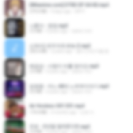
[Witanime.com] DTRD EP 04 HD.mp4
279.0 MB
9 days ago
DRTY
나훈아 - 영영.mp3
3.5 MB
4 years ago
castor-trot
신유리) 유두자위 A to Z.mp3
256.6 MB
2 years ago
좀비고4인커플 좀.
배금성 - 사랑이 비를 맞아요.mp3
3.5 MB
4 years ago
castor-trot
임영웅 - 어느 60대 노부부이야기.mp3
4.6 MB
4 years ago
castor-trot
Air Hostess S01 E01.mp4
174.4 MB
3 months ago
민호 이.
진성 - 천년을 빌려준다면.mp3
3.4 MB
4 years ago
castor-trot