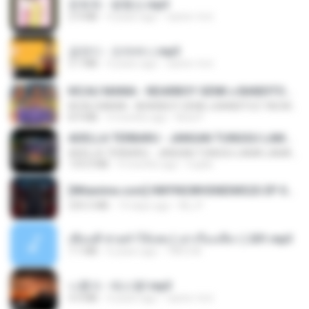
문희옥 - 평행선.mp3
2.9 MB
4 years ago
castor-trot
금잔디 - 오라버니.mp3
3.1 MB
4 years ago
castor-trot
KICAU MANIA - NDARBOY GENK x BANDITOZ YAOW 86 (OFFICIAL LYRIC VIDEO) GAS POL NDANGAK
KICAU MANIA - NDARBOY GENK x BANDITOZ YAOW 86 (OFFICIAL LYRIC VIDEO) GAS POL NDANGAK
8.9 MB
3 months ago
Rina P.
ADELLA TERBARU - JANGAN TUNGGU LAMA LAMA - GELAS RETAK - OM ADELLA FULL ALBUM TERBARU 2026
ADELLA TERBARU - JANGAN TUNGGU LAMA LAMA - GELAS RETAK - OM ADELLA FULL ALBUM TERBARU 2026
133.0 MB
4 months ago
Cuplis
[Witanime.com] HMYNGWHSNIDMS2S EP 04 HD.mp4
235.5 MB
14 days ago
KILJY
เพื่อนพี่ ช่วยทำให้เสด ( เล่าเรื่องเสียว ) 201.mp3
7.1 MB
6 years ago
TNP2 M.
나훈아 - 테스형!.mp3
4.4 MB
4 years ago
castor-trot