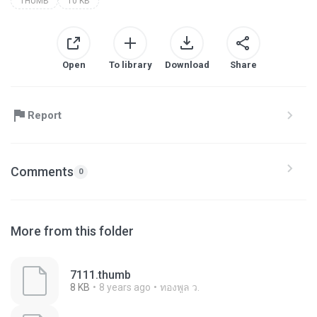
THUMB
10 KB
Open
To library
Download
Share
Report
Comments
0
More from this folder
7111.thumb
8 KB
8 years ago
ทองพูล ว.