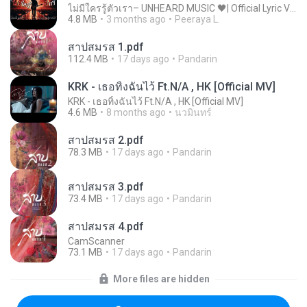
ไม่มีใครรู้ตัวเรา– UNHEARD MUSIC 🖤| Official Lyric Video | เพลงสู้ชีวิต
4.8 MB
3 months ago
Peeraya L.
สาปสมรส 1.pdf
112.4 MB
17 days ago
Pandarin
KRK - เธอทิ้งฉันไว้ Ft.N/A , HK [Official MV]
KRK - เธอทิ้งฉันไว้ Ft.N/A , HK [Official MV]
4.6 MB
8 months ago
นวมินทร์
สาปสมรส 2.pdf
78.3 MB
17 days ago
Pandarin
สาปสมรส 3.pdf
73.4 MB
17 days ago
Pandarin
สาปสมรส 4.pdf
CamScanner
73.1 MB
17 days ago
Pandarin
More files are hidden