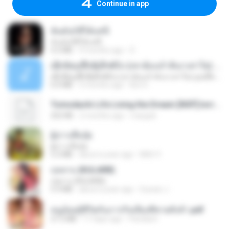
Continue in app
ฉันมันก็ดีได้แค่นี้
ฉันมันก็ดีได้แค่นี้
4.2 MB
9 months ago
D
ເຊົາຮ້ອງເຖົ້າຊິເອົາທໍ່ໃດ (เซาฮ้องเถ้าสิเอาเท่าใด) ບຸນເກີດ ຫນູຫ່ວງ ft. ໂສພາ ຈຸນທະລາ
ເຊົາຮ້ອງເຖົ້າຊິເອົາທໍ່ໃດ (เซาฮ้องเถ้าสิเอาเท่าใด) ບຸນເກີດ ຫນູຫ່ວງ ft. ໂສພາ ຈຸນທະລາ
6.0 MB
2 months ago
But G.
Tomodachi Life Living the Dream [NSP].torrent
252 KB
2 months ago
margob
ผู้บ่าวเสื้อปุ๋ย
ผู้บ่าวเสื้อปุ๋ย
5.2 MB
about a year ago
Mith 9.
กุหลาบ (KULARB)
กุหลาบ (KULARB)
5.9 MB
about a year ago
Suwan J.
หนูน้อยสู้ชีวิตกับภารกิจเลี้ยงพี่ชายทั้งห้า.pdf
27.2 MB
17 days ago
Pandarin