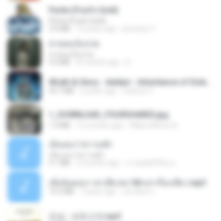
Pyrite (Fool's Gold)
Pyrite (Fool's Gold)
3.4 MB
12 years ago
princess Y.
สายลมเจ็บปวด
สายลมเจ็บปวด
4.0 MB
8 months ago
D
Wrath & Glory - Aeldari - Inheritance of Embers.pdf
53.7 MB
2 years ago
federico f
1_DOWNLOAD_FOURSHARED.jpg
1.9 MB
12 months ago
Wtlprodthree A.
เอิ้นเธอว่าความฮัก
เอิ้นเธอว่าความฮัก
4.1 MB
2 months ago
ถามพ่อ&#39;พ ม.
เมียน้อยเหงา พาเสียวค่ะ18+เล่าเรื่องเสียว.mp3
14.2 MB
7 years ago
อมรพันธ์ จ.
진성 - 보릿고개.mp3