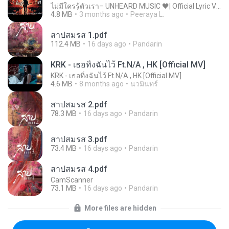
ไม่มีใครรู้ตัวเรา– UNHEARD MUSIC 🖤| Official Lyric Video | เพลงสู้ชีวิต
4.8 MB
3 months ago
Peeraya L.
สาปสมรส 1.pdf
112.4 MB
16 days ago
Pandarin
KRK - เธอทิ้งฉันไว้ Ft.N/A , HK [Official MV]
KRK - เธอทิ้งฉันไว้ Ft.N/A , HK [Official MV]
4.6 MB
8 months ago
นวมินทร์
สาปสมรส 2.pdf
78.3 MB
16 days ago
Pandarin
สาปสมรส 3.pdf
73.4 MB
16 days ago
Pandarin
สาปสมรส 4.pdf
CamScanner
73.1 MB
16 days ago
Pandarin
More files are hidden