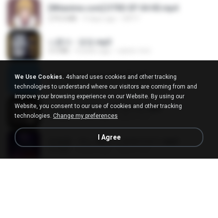
[Witanime.com] DTRD EP 04 HD.mp4
279.0 MB
9 days ago
DRTY
나훈아 - 영영.mp3
3.5 MB
4 years ago
castor-trot
신유리) 유두자위 A to Z.mp3
We Use Cookies.
4shared uses cookies and other tracking
256.6 MB
2 years ago
좀비고4인커플 좀.
technologies to understand where our visitors are coming from and
improve your browsing experience on our Website. By using our
Website, you consent to our use of cookies and other tracking
배금성 - 사랑이 비를 맞아요.mp3
technologies.
Change my preferences
3.5 MB
4 years ago
castor-trot
I Agree
임영웅 - 어느 60대 노부부이야기.mp3
4.6 MB
4 years ago
castor-trot
Air Hostess S01 E01.mp4
174.4 MB
3 months ago
민호 이.
진성 - 천년을 빌려준다면.mp3
3.4 MB
4 years ago
castor-trot