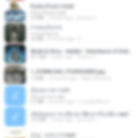
Pyrite (Fool's Gold)
Pyrite (Fool's Gold)
3.4 MB
12 years ago
princess Y.
สายลมเจ็บปวด
สายลมเจ็บปวด
4.0 MB
8 months ago
D
Wrath & Glory - Aeldari - Inheritance of Embers.pdf
53.7 MB
2 years ago
federico f
1_DOWNLOAD_FOURSHARED.jpg
1.9 MB
12 months ago
Wtlprodthree A.
เอิ้นเธอว่าความฮัก
เอิ้นเธอว่าความฮัก
4.1 MB
2 months ago
ถามพ่อ&#39;พ ม.
เมียน้อยเหงา พาเสียวค่ะ18+เล่าเรื่องเสียว.mp3
14.2 MB
7 years ago
อมรพันธ์ จ.
진성 - 보릿고개.mp3