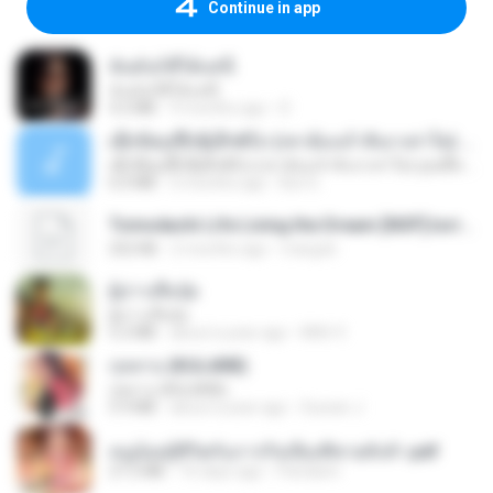
Continue in app
ฉันมันก็ดีได้แค่นี้
ฉันมันก็ดีได้แค่นี้
4.2 MB
9 months ago
D
ເຊົາຮ້ອງເຖົ້າຊິເອົາທໍ່ໃດ (เซาฮ้องเถ้าสิเอาเท่าใด) ບຸນເກີດ ຫນູຫ່ວງ ft. ໂສພາ ຈຸນທະລາ
ເຊົາຮ້ອງເຖົ້າຊິເອົາທໍ່ໃດ (เซาฮ้องเถ้าสิเอาเท่าใด) ບຸນເກີດ ຫນູຫ່ວງ ft. ໂສພາ ຈຸນທະລາ
6.0 MB
2 months ago
But G.
Tomodachi Life Living the Dream [NSP].torrent
252 KB
2 months ago
margob
ผู้บ่าวเสื้อปุ๋ย
ผู้บ่าวเสื้อปุ๋ย
5.2 MB
about a year ago
Mith 9.
กุหลาบ (KULARB)
กุหลาบ (KULARB)
5.9 MB
about a year ago
Suwan J.
หนูน้อยสู้ชีวิตกับภารกิจเลี้ยงพี่ชายทั้งห้า.pdf
27.2 MB
16 days ago
Pandarin