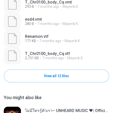
T_Chr0100_body_Cq.vmt
293 B
7 months ago
Mayerik K.
esd4.vmt
280 B
7 months ago
Mayerik K.
Renamon.vtf
171 KB
7 months ago
Mayerik K.
T_Chr0100_body_Cq.vtf
2,731 KB
7 months ago
Mayerik K.
View all 12 files
You might also like
ไม่มีใครรู้ตัวเรา– UNHEARD MUSIC 🖤| Official Lyric Video | เพลงสู้ชีวิต