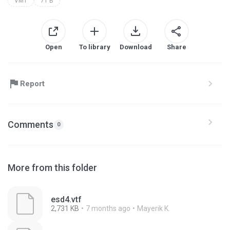
VMT
71 B
Open
To library
Download
Share
Report
Comments
0
More from this folder
esd4.vtf
2,731 KB
7 months ago
Mayerik K.