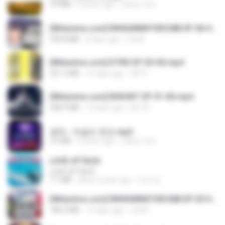
3.4 MB
4 years ago
castor-trot
[Witanime.com] RKNGMNNTSRCMB EP 06 HD.mp4
294.8 MB
8 days ago
LOLKI
[Witanime.com] DTRD EP 03 HD.mp4
321.3 MB
16 days ago
DRTY
[Witanime.com] BSKHKT EP 01 HD.mp4
408.9 MB
13 days ago
BLITR
영탁 - 막걸리 한잔.mp3
3.2 MB
3 years ago
castor-trot
LOVE ATTACK
LOVE ATTACK
7.1 MB
about a year ago
지빈 임.
[Witanime.com] RKNGMNNTSRCMB EP 05 HD.mp4
186.0 MB
15 days ago
LOLKI